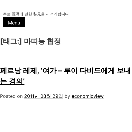
Skip
to
주로 經濟에 관한 私見을 끼적거립니다
content
Menu
[태그:]
마띠뇽 협정
페르낭 레제, ‘여가 – 루이 다비드에게 보내
는 경의’
Posted on
2011년 08월 29일
by
economicview