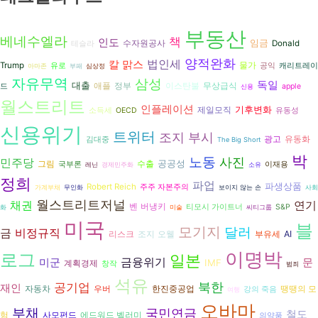
부동산
베네수엘라
책
인도
임금
수자원공사
Donald
테슬라
양적완화
법인세
칼 맑스
Trump
물가
유로
공익
캐리트레이
아마존
부패
심상정
자유무역
삼성
독일
대출
애플
정부
이스탄불
무상급식
드
apple
신용
월스트리트
인플레이션
기후변화
제일모직
소득세
OECD
유동성
신용위기
트위터
조지 부시
광고
유동화
김대중
The Big Short
박
노동
사진
민주당
공공성
그림
수출
국부론
이재용
레닌
경제민주화
소유
정희
파업
파생상품
Robert Reich
주주 자본주의
가계부채
무인화
보이지 않는 손
사회
월스트리트저널
채권
연기
벤 버냉키
티모시 가이트너
S&P
화
미술
씨티그룹
미국
블
모기지
달러
비정규직
금
리스크
조지 오웰
AI
부유세
이명박
로그
일본
금융위기
미군
문
IMF
계획경제
창작
범죄
석유
북한
공기업
재인
자동차
우버
한진중공업
땡땡의 모
강의 죽음
여행
오바마
부채
국민연금
철도
험
사모펀드
에드워드 벨러미
의약품