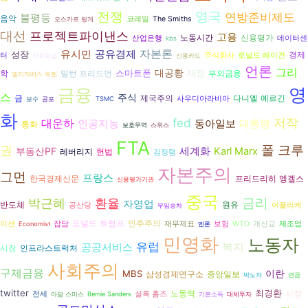
전쟁
영국
연방준비제도
불평등
음악
코레일
The Smiths
오스카르 랑게
대선
프로젝트파이낸스
고용
노동시간
신용평가
산업은행
데이터센
kbs
자본론
유시민
공유경제
성장
경제
터
주식회사
로널드 레이건
신용등급
신용카드
언론
그리
대공황
스마트폰
재정
학
밀턴 프리드먼
부외금융
엘리자베스 워렌
영
금융
스
주식
다니엘 예르긴
금
제국주의
사우디아라비아
보수
공포
TSMC
화
저작
fed
대운하
인공지능
동아일보
대통령
통화
보호무역
스위스
FTA
권
폴 크루
부동산PF
세계화
Karl Marx
헌법
레버리지
김정렴
자본주의
그먼
프랑스
프리드리히 엥겔스
한국경제신문
신용평가기관
중국
환율
금리
박근혜
자영업
반도체
원유
공산당
어플리케
무임승차
도널드 트럼프
민주주의
이션
잡담
재무제표
보험
WTO
개신교
제조업
Economist
엔론
민영화
노동자
유럽
복지
공공서비스
시장
인프라스트럭처
사회주의
구제금융
이란
MBS
삼성경제연구소
중앙일보
박노자
연금
twitter
최경환
노동력
시장
전세
셜록 홈즈
아담 스미스
Bernie Sanders
기본소득
대체투자