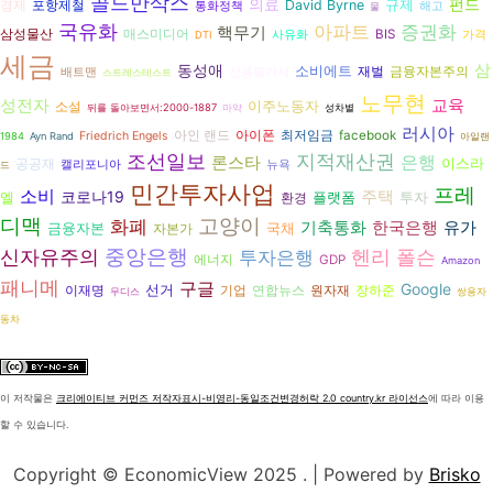
골드만삭스
의료
펀드
규제
경제
David Byrne
포항제철
통화정책
해고
물
국유화
증권화
아파트
핵무기
삼성물산
매스미디어
BIS
사유화
가격
DTI
세금
삼
동성애
소비에트
재벌
금융자본주의
배트맨
신용평가사
스트레스테스트
노무현
성전자
교육
이주노동자
소설
뒤를 돌아보면서:2000-1887
마약
성차별
러시아
아이폰
아인 랜드
최저임금
facebook
Friedrich Engels
1984
Ayn Rand
아일랜
지적재산권
조선일보
은행
론스타
이스라
공공재
캘리포니아
뉴욕
드
민간투자사업
프레
소비
코로나19
주택
엘
플랫폼
투자
환경
디맥
고양이
화폐
기축통화
유가
한국은행
금융자본
국채
자본가
신자유주의
중앙은행
투자은행
헨리 폴슨
에너지
GDP
Amazon
패니메
구글
Google
선거
연합뉴스
장하준
이재명
기업
원자재
무디스
쌍용자
동차
이 저작물은
크리에이티브 커먼즈 저작자표시-비영리-동일조건변경허락 2.0 country.kr 라이선스
에 따라 이용
할 수 있습니다.
Copyright © EconomicView 2025 .
| Powered by
Brisko