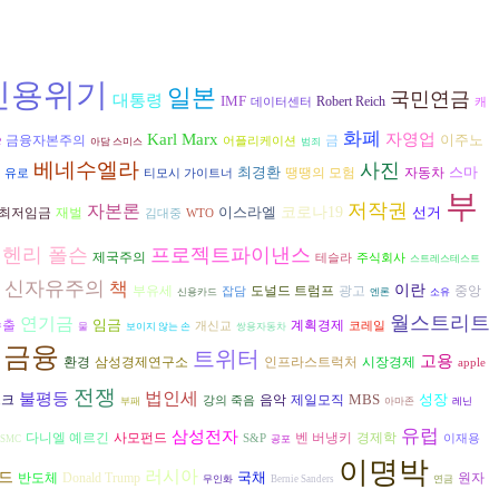
신용위기
일본
국민연금
대통령
IMF
Robert Reich
데이터센터
캐
화폐
Karl Marx
자영업
e
이주노
금융자본주의
금
어플리케이션
아담 스미스
범죄
베네수엘라
사진
최경환
스마
자동차
땡땡의 모험
유로
티모시 가이트너
부
저작권
자본론
이스라엘
코로나19
선거
재벌
최저임금
김대중
WTO
헨리 폴슨
프로젝트파이낸스
제국주의
테슬라
주식회사
스트레스테스트
신자유주의
책
이란
도널드 트럼프
광고
부유세
중앙
잡담
신용카드
엔론
소유
월스트리트
연기금
임금
수출
계획경제
개신교
코레일
물
보이지 않는 손
쌍용자동차
금융
트위터
고용
환경
시장경제
삼성경제연구소
인프라스트럭처
apple
전쟁
불평등
법인세
MBS
성장
스크
음악
제일모직
강의 죽음
부패
아마존
레닌
유럽
삼성전자
다니엘 예르긴
벤 버냉키
경제학
사모펀드
S&P
이재용
TSMC
공포
이명박
러시아
드
국채
반도체
Donald Trump
원자
무인화
Bernie Sanders
연금