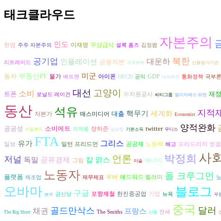
태크클라우드
자본주의
인도
헌법
이재명
무상급식
주주 자본주의
셜록 홈즈
김정렴
북한
공기업
대운하
인플레이션
금융자본
리트레이드
가계부채
신용평가기관
미군
동자
부동산PF
아이폰
물가
GDP
배트맨
OECD
공익
통화정책
국부
대체투자
대선
고양이
소비
트폰
재
수자원공사
로널드 레이건
씨티그룹
엘리자베스 워렌
동산
석유
지적
핵무기
세계화
대출
자본가
매스미디어
Economist
양적완화
공공성
소비에트
twitter
장하준
의약품
아일랜드
심상정
기본소득
무디스
FTA
그리스
유가
공공재
노동력
프리드리히 엥
일보
밀턴 프리드먼
해고
사
박정희
언론
저널
독일
공유경제
칼 맑스
그림
에너지
미술
노동자
폴 크루그먼
플랫폼
우버
에드워드 벨러미
제조업
재무제표
오바마
블로그
구글
포항제철
한진중공업
기업
공산당
뉴욕
보수
무
중국
달러
골드만삭스
채권
프랑스
The Smiths
전세
The Big Short
신용