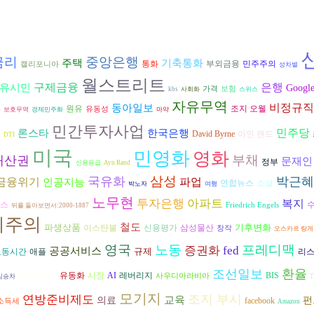
금리
중앙은행
기축통화
주택
통화
부외금융
민주주의
캘리포니아
성차별
월스트리트
구제금융
은행
유시민
Googl
가격
보험
kbs
사회화
스위스
자유무역
비정규직
동아일보
원유
조지 오웰
론
유동성
보호무역
경제민주화
마약
민간투자사업
론스타
민주당
한국은행
정
David Byrne
아인 랜드
DTI
미국
민영화
영화
부채
재산권
문재인
정부
신용등급
Ayn Rand
삼성
국유화
박근혜
금융위기
파업
인공지능
연합뉴스
소설
박노자
여행
노무현
투자은행
아파트
복지
겔스
Friedrich Engels
뒤를 돌아보면서:2000-1887
회주의
철도
파생상품
기후변화
삼성물산
이스탄불
신용평가
창작
오스카르 랑게
영국
노동
프레디맥
증권화
fed
공공서비스
규제
리
노동시간
애플
조선일보
환율
시장
AI
유동화
레버리지
BIS
신용평가사
사우디아라비아
임승차
모기지
조지 부시
연방준비제도
교육
의료
펀
facebook
소득세
Amazon