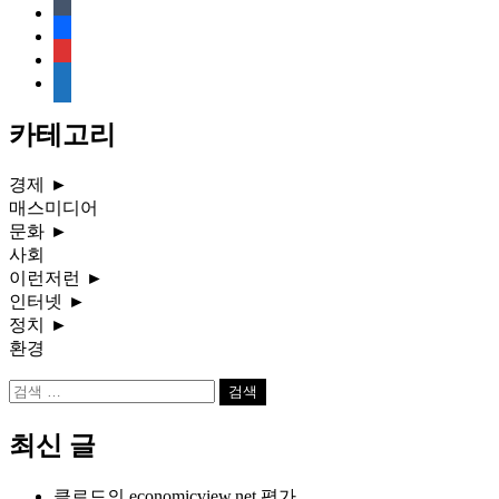
tumblr
facebook
rss
media-
document
카테고리
경제
►
매스미디어
문화
►
사회
이런저런
►
인터넷
►
정치
►
환경
검
색:
최신 글
클로드의 economicview.net 평가