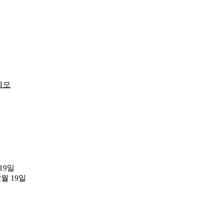
메모
 19일
2월 19일