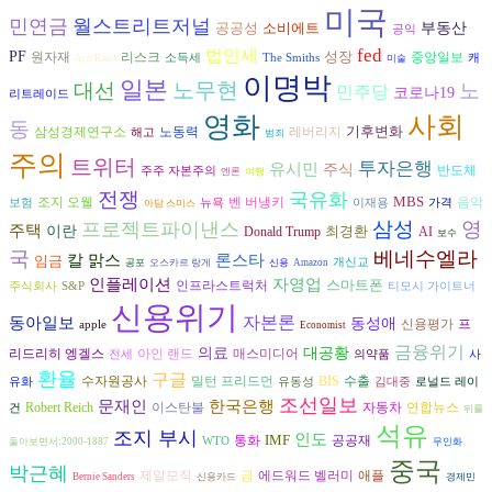
미국
민연금
월스트리트저널
공공성
소비에트
부동산
공익
fed
법인세
PF
성장
리스크
원자재
중앙일보
소득세
The Smiths
캐
Ayn Rand
미술
이명박
일본
노무현
대선
노
민주당
코로나19
리트레이드
영화
사회
동
기후변화
노동력
삼성경제연구소
레버리지
해고
범죄
주의
트위터
투자은행
유시민
주식
반도체
주주 자본주의
엔론
여행
전쟁
국유화
MBS
조지 오웰
벤 버냉키
음악
보험
뉴욕
이재용
가격
아담 스미스
삼성
영
프로젝트파이낸스
주택
이란
최경환
AI
Donald Trump
보수
국
베네수엘라
론스타
칼 맑스
임금
개신교
공포
오스카르 랑게
신용
Amazon
인플레이션
자영업
스마트폰
인프라스트럭처
주식회사
S&P
티모시 가이트너
신용위기
자본론
동아일보
동성애
프
신용평가
apple
Economist
금융위기
의료
대공황
리드리히 엥겔스
아인 랜드
매스미디어
전세
의약품
사
환율
구글
수자원공사
수출
밀턴 프리드먼
BIS
유화
유동성
김대중
로널드 레이
조선일보
문재인
한국은행
자동차
연합뉴스
Robert Reich
이스탄불
건
뒤를
석유
조지 부시
인도
IMF
공공재
통화
WTO
돌아보면서:2000-1887
무인화
중국
박근혜
제일모직
금
에드워드 벨러미
애플
Bernie Sanders
신용카드
경제민