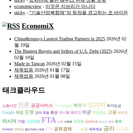
sticky
-
트위터에 올린 韓中日 현재 상황 트윗
economicview
-
이것은 지브리가 아니다
sticky
-
“기술산업복합체”의 등장을 경고하는 조 바이든
EconomiX
China&rsquo;s Largest Trading Partners in 2025
2026년 02
월 19일
The Biggest Buyers and Sellers of U.S. Debt (2025)
2026년
02월 19일
Made in Taiwan
2026년 02월 15일
제목없음
2026년 01월 17일
제목없음
2026년 01월 08일
태크클라우드
언론
모기지
공공서비스
핵무기
노동시간
최저임금
1984
무임승차
은행
고용
미군
Google
재정
환경
다니엘 예르긴
무상급식
강의 죽음
배트맨
FTA
러시아
시장경제
원유
기업
유동화
facebook
소유
사회화
박노자
연금
금리
기축통
공유경제
twitter
시장
GDP
코레일
유로
재무제표
엘리자베스 워렌