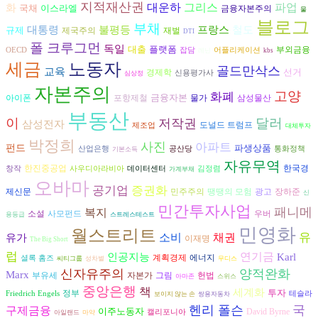
지적재산권
대운하
그리스
파업
화
국채
이스라엘
금융자본주의
물
블로그
부채
불평등
대통령
프랑스
철도
규제
재벌
제국주의
DTI
폴 크루그먼
독일
대출
플랫폼
부외금융
OECD
잡담
어플리케이션
레닌
kbs
세금
노동자
골드만삭스
교육
선거
경제학
신용평가사
심상정
자본주의
고양
화폐
금융자본
아이폰
삼성물산
포항제철
물가
부동산
이
달러
저작권
삼성전자
도널드 트럼프
제조업
대체투자
박정희
사진
아파트
펀드
파생상품
산업은행
공산당
통화정책
기본소득
자유무역
한진중공업
한국경
창작
사우디아라비아
데이터센터
김정렴
가계부채
오바마
공기업
증권화
광고
장하준
제신문
민주주의
땡땡의 모험
신
민간투자사업
패니메
복지
소설
사모펀드
우버
용등급
스트레스테스트
민영화
월스트리트
유
유가
소비
채권
이재명
The Big Short
럽
인공지능
연기금
Karl
에너지
계획경제
셜록 홈즈
씨티그룹
성차별
무디스
신자유주의
양적완화
Marx
자본가
그림
헌법
부유세
아마존
스위스
중앙은행
책
세계화
투자
정부
Friedrich Engels
테슬라
보이지 않는 손
쌍용자동차
헨리 폴슨
국
구제금융
이주노동자
David Byrne
캘리포니아
아일랜드
마약