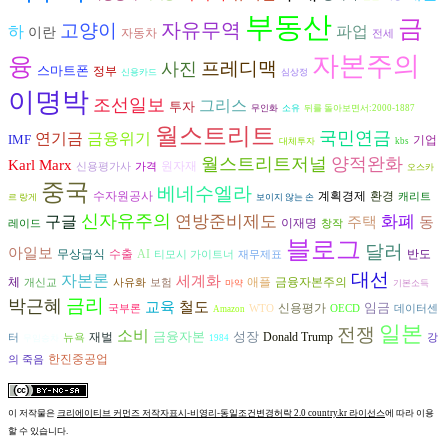
부동산
금
자유무역
고양이
하
파업
이란
자동차
전세
자본주의
융
프레디맥
사진
스마트폰
정부
신용카드
심상정
이명박
조선일보
그리스
투자
무인화
소유
뒤를 돌아보면서:2000-1887
월스트리트
국민연금
금융위기
연기금
IMF
기업
대체투자
kbs
월스트리트저널
양적완화
Karl Marx
원자재
신용평가사
가격
오스카
중국
베네수엘라
수자원공사
환경
계획경제
캐리트
르 랑게
보이지 않는 손
신자유주의
구글
연방준비제도
화폐
동
주택
이재명
레이드
창작
블로그
달러
아일보
수출
AI
반도
무상급식
티모시 가이트너
재무제표
대선
자본론
세계화
체
금융자본주의
애플
개신교
사유화
보험
마약
기본소득
금리
박근혜
교육
철도
임금
신용평가
국부론
WTO
OECD
데이터센
Amazon
일본
전쟁
소비
금융자본
성장
재벌
Donald Trump
터
뉴욕
강
무임승차
1984
한진중공업
의 죽음
이 저작물은
크리에이티브 커먼즈 저작자표시-비영리-동일조건변경허락 2.0 country.kr 라이선스
에 따라 이용
할 수 있습니다.