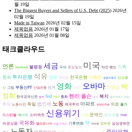
월 19일
The Biggest Buyers and Sellers of U.S. Debt (2025)
2026년
02월 19일
Made in Taiwan
2026년 02월 15일
제목없음
2026년 01월 17일
제목없음
2026년 01월 08일
태크클라우드
미국
세금
언론
불평등
기축
facebook
우버
중앙일보
아인 랜드
석유
투자은행
통화
인도
한국은행
대통령
삼성물
제조업
쌍용자동차
영화
오바마
박
자영업
부동산PF
선거
MBS
산
그림
산업은행
정희
헨리 폴슨
fed
복지
한국경제신문
통화
S&P
범죄
보수
엘리자베스 워렌
노동
아파트
독일
법인세
주식
의료
노동시간
제국주의
물가
경제민주화
신용위기
문재인
소비에트
에너지
시장
조지 오웰
이스탄불
TSMC
국유화
책
파생상품
기후변화
장하준
삼성경제연
캘리포니아
아담 스미스
아마존
노동자
중앙은행