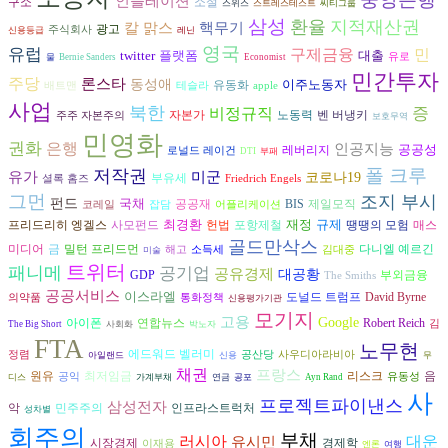
인플레이션
구소
소설
스위스
스트레스테스트
씨티그룹
삼성
환율
지적재산권
칼 맑스
핵무기
광고
주식회사
신용등급
레닌
영국
유럽
구제금융
민
twitter
플랫폼
대출
유로
물
Bernie Sanders
Economist
민간투자
주당
론스타
동성애
이주노동자
유동화
배트맨
테슬라
apple
사업
북한
비정규직
증
자본가
노동력
벤 버냉키
주주 자본주의
보호무역
민영화
권화
은행
인공지능
공공성
레버리지
로널드 레이건
DTI
부패
폴 크루
저작권
유가
미군
코로나19
부유세
셜록 홈즈
Friedrich Engels
그먼
조지 부시
펀드
국채
공공재
BIS
제일모직
코레일
잡담
어플리케이션
최경환
재정
규제
프리드리히 엥겔스
헌법
사모펀드
포항제철
땡땡의 모험
매스
골드만삭스
다니엘 예르긴
미디어
금
밀턴 프리드먼
해고
소득세
김대중
미술
트위터
패니메
공기업
공유경제
대공황
GDP
부외금융
The Smiths
공공서비스
이스라엘
도널드 트럼프
David Byrne
의약품
통화정책
신용평가기관
모기지
고용
Google
아이폰
연합뉴스
Robert Reich
김
The Big Short
사회화
박노자
FTA
노무현
에드워드 벨러미
정렴
공산당
사우디아라비아
아일랜드
신용
무
채권
프랑스
원유
리스크
음
최저임금
공익
유동성
디스
가계부채
연금
공포
Ayn Rand
사
프로젝트파이낸스
삼성전자
악
민주주의
인프라스트럭처
성차별
회주의
부채
러시아
대운
유시민
시장경제
경제학
이재용
엔론
여행