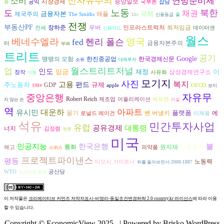
신자유주의
연방준비제
소비
시장경제
중앙일보
공익
국부론
잡담
죄
노동
북한
도
채권
금융자본
국채
제국주의
애플
The Smiths
kbs
신용등급
물
전쟁
부동산PF
장하준
우버
인프라스트럭처
최저임금
전세
데이터센
신용카드
월스
베네수엘라
영국
헨리 폴슨
fed
금융자본주의
터
부패
트리트
공기
Google
땡땡의 모험
한진중공업
한국경제신문
소유
대체투자
월스트리트저널
업
인도
임금
재정
이
삼성경제연구소
창작
사유화
여행
모기지
사진
복지
고용
주노동자
펀드
규제
GDP
apple
OECD
1984
보이
자유무
중앙은행
Robert Reich
제조업
어플리케이션
배트맨
지 않는 손
미술
역
대운하
아파트
유시민
플랫폼
벤 버냉키
에
물가
로널드 레이건
이재용
석유
민간투자사업
유럽
공유경제
대통령
너지
김정렴
엔론
미국
인공지능
불
한국은행
통화
원자재
신용평가
해고
의약품
스위스
프로젝트파이낸스
평등
노동력
티모시 가이트너
뒤를 돌아보면서:2000-1887
WTO
공산당
오스카르 랑게
이 저작물은
크리에이티브 커먼즈 저작자표시-비영리-동일조건변경허락 2.0 country.kr 라이선스
에 따라 이용
할 수 있습니다.
Copyright © EconomicView 2025 .
| Powered by
Brisko WordPress