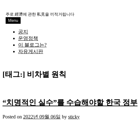
Skip
to
주로 經濟에 관한 私見을 끼적거립니다
content
Menu
공지
운영정책
이 블로그는?
자유게시판
[태그:]
비차별 원칙
“치명적인 실수”를 수습해야할 한국 정부
Posted on
2022년 09월 06일
by
sticky