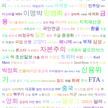
리
대선
저작권
민주당
조지 오웰
자본가
제일모직
재무제표
가계부채
DTI
이명박
민영화
금
세계화
이스라엘
MBS
광고
경제학
사회화
융
지적재산권
러시아
다니엘 예르긴
강의 죽음
통화정책
심상정
성차별
보
국민연금
환율
코로나19
헌법
계획경제
유동화
BIS
포항
호무역
신용평가기관
일본
비정규직
구글
증권화
리스크
원유
도널
제철
주주 자본주의
무디스
고양이
부채
삼성
패니메
파업
은행
드 트럼프
소
쌍용자동차
씨티그룹
자본주의
골드만삭스
론스타
기축통화
사모펀드
득세
무인화
트위터
조선일보
책
교육
유가
자영업
Karl
대출
이란
반도체
법인세
Marx
연합뉴스
David Byrne
에드워드 벨러미
부유세
스트레스테스트
아마존
신용위
박정희
인플레이션
동성애
수자원공사
엘리자베스 워렌
기
FTA
화폐
철도
주식
시장
음악
재벌
기업
무
경제민주화
Bernie Sanders
중국
소비에트
대공황
IMF
선거
투
수출
상급식
밀턴 프리드먼
이스탄불
핵무기
미군
자
성장
소설
정부
노동시간
매스미디
보험
아담 스미스
기본소득
TSMC
영화
블로그
달러
그리스
주택
공공재
어
아인 랜드
뉴욕
공포
범