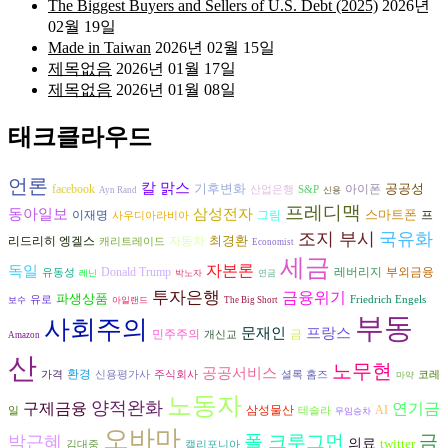
The Biggest Buyers and Sellers of U.S. Debt (2025)
2026년
02월 19일
Made in Taiwan
2026년 02월 15일
제목없음
2026년 01월 17일
제목없음
2026년 01월 08일
태크클라우드
언론
칼 맑스
기후변화
공공성
아이폰
facebook
산업은행
S&P
Ayn Rand
신용
프레디맥
동아일보
삼성전자
스마트폰
그림
프
이재명
사우디아라비아
조지 부시
국유화
최경환
리드리히 엥겔스
자동차
캐리트레이드
Economist
세금
자본론
독일
Donald Trump
레버리지
부외금융
유동성
레닌
박노자
연금
투자은행
금융위기
파생상품
유로
Friedrich Engels
보수
아일랜드
The Big Short
부동
사회주의
문재인
프랑스
민주주의
금
개신교
Amazon
산
노무현
공공서비스
환경
가격
신용평가사
주식회사
셜록 홈즈
코레
마약
노동자
양적완화
구제금융
연기금
삼성물산
AI
일
테슬라
무임승차
오바마
폴 크루그먼
금
박근혜
의료
twitter
김대중
캘리포니아