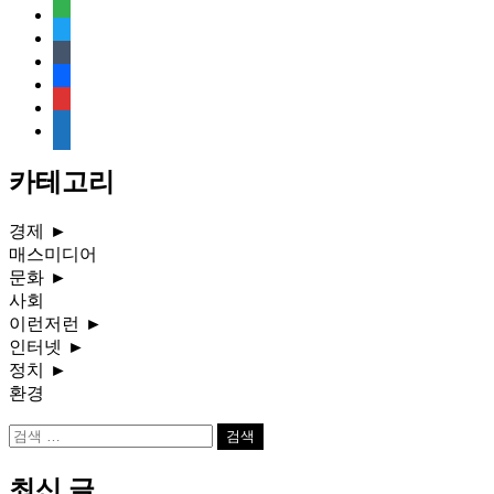
feedly
twitter
tumblr
facebook
rss
media-
document
카테고리
경제
►
매스미디어
문화
►
사회
이런저런
►
인터넷
►
정치
►
환경
검
색:
최신 글