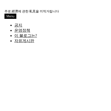
Skip
to
주로 經濟에 관한 私見을 끼적거립니다
content
Menu
공지
운영정책
이 블로그는?
자유게시판