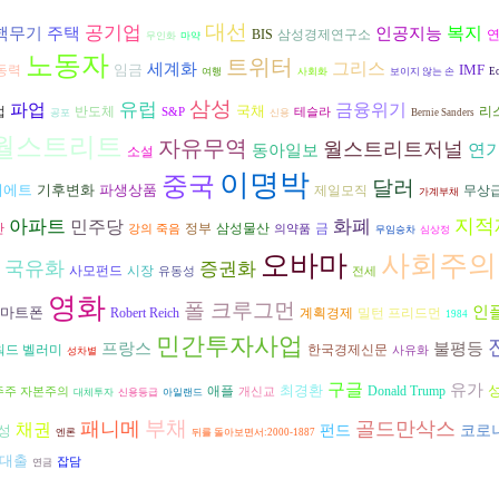
대선
공기업
복지
인공지능
핵무기
주택
BIS
삼성경제연구소
무인화
마약
노동자
트위터
그리스
세계화
임금
IMF
동력
여행
사회화
보이지 않는 손
E
삼성
파업
유럽
금융위기
국채
반도체
리
업
S&P
테슬라
공포
신용
Bernie Sanders
월스트리트
자유무역
월스트리트저널
동아일보
연
소설
이명박
중국
달러
비에트
기후변화
파생상품
제일모직
무상
가계부채
지적
아파트
화폐
민주당
삼성물산
간
정부
금
강의 죽음
의약품
무임승차
심상정
오바마
사회주의
국유화
증권화
시장
사모펀드
유동성
전세
영화
폴 크루그먼
인
마트폰
Robert Reich
계획경제
밀턴 프리드먼
1984
민간투자사업
불평등
프랑스
워드 벨러미
한국경제신문
사유화
성차별
구글
유가
최경환
애플
Donald Trump
주주 자본주의
개신교
대체투자
신용등급
아일랜드
부채
패니메
골드만삭스
채권
성
펀드
코로나
엔론
뒤를 돌아보면서:2000-1887
대출
잡담
연금