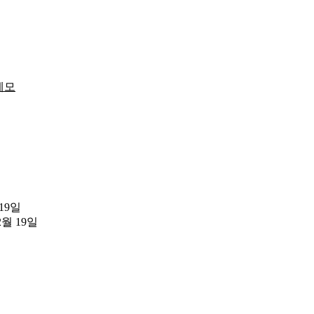
메모
 19일
2월 19일