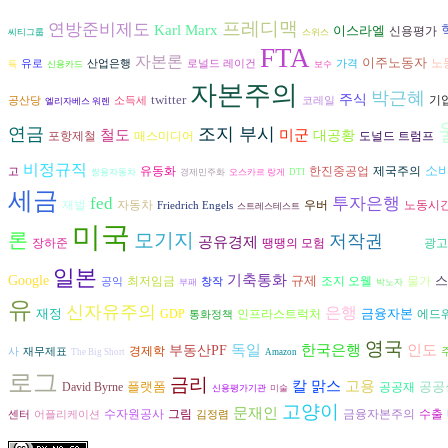
프레디맥
연방준비제도
Karl Marx
이스라엘
신용평가
씨티그룹
스위스
FTA
자본론
이주노동자
노
유로
산업은행
로널드 레이건
가격
득
신용카드
보수
자본주의
박근혜
twitter
주식
기
공산당
소득세
코레일
엘리자베스 워렌
연금
조지 부시
철도
미군
대공황
도널드 트럼프
포항제철
매스미디어
비정규직
소
유동화
한진중공업
제국주의
고
쌍용자동차
경제민주화
오스카르 랑게
DTI
세금
fed
투자은행
재벌
자동차
우버
노동시
Friedrich Engels
스트레스테스트
미국
론
모기지
저작권
공유경제
장하준
광고
땡땡의 모험
김대중
일본
기축통화
Google
규제
스
조지 오웰
최저임금
물가
공익
창작
부패
박노자
유
신자유주의
은행
재정
금융자본
GDP
인프라스트럭처
에드
통화정책
영국
독일
인도
한국은행
부동산PF
경제학
사
재무제표
The Big Short
Amazon
로그
금리
고용
칼 맑스
플랫폼
공공
David Byrne
공공재
신용평가기관
미술
고양이
문재인
수자원공사
그림
금융자본주의
수출
센터
어플리케이션
김정렴