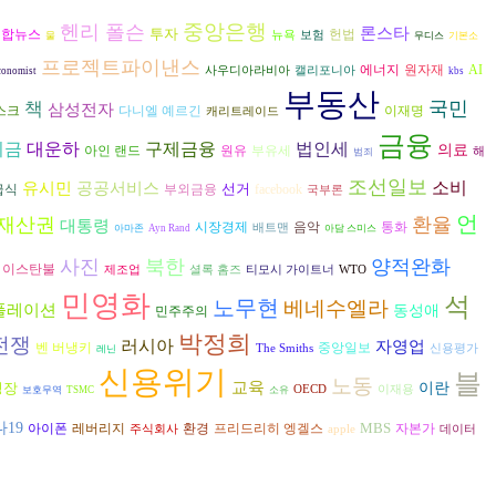
중앙은행
헨리 폴슨
론스타
투자
연합뉴스
헌법
뉴욕
보험
물
무디스
기본소
프로젝트파이낸스
에너지
AI
원자재
사우디아라비아
캘리포니아
conomist
kbs
부동산
국민
책
삼성전자
스크
다니엘 예르긴
이재명
캐리트레이드
금융
대운하
구제금융
기금
법인세
의료
원유
아인 랜드
부유세
해
범죄
조선일보
유시민
공공서비스
소비
선거
급식
부외금융
facebook
국부론
언
재산권
환율
대통령
시장경제
음악
통화
배트맨
아마존
Ayn Rand
아담 스미스
사진
북한
양적완화
이스탄불
제조업
셜록 홈즈
티모시 가이트너
WTO
민영화
석
노무현
베네수엘라
플레이션
동성애
민주주의
박정희
전쟁
러시아
자영업
벤 버냉키
중앙일보
The Smiths
신용평가
레닌
신용위기
블
노동
교육
성장
이란
OECD
이재용
보호무역
TSMC
소유
19
MBS
아이폰
환경
프리드리히 엥겔스
자본가
레버리지
주식회사
apple
데이터