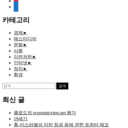
media-
document
카테고리
경제
►
매스미디어
문화
►
사회
이런저런
►
인터넷
►
정치
►
환경
검
색:
최신 글
클로드의 economicview.net 평가
19세기
美-이스라엘의 이란 침공 등에 관한 트위터 메모