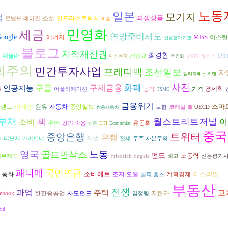
노동
일본
모기지
럽
파생상품
소설
인프라스트럭처
로널드 레이건
미술
민영화
세금
연방준비제도
oogle
MBS
에너지
이스탄
신용평가기관
블로그
지적재산권
최경환
플
Don
테슬라
개신교
대체투자
무인화
보이지 않는 손
회주의
민간투자사업
프레디맥
조선일보
자
엘리자베스 워렌
사진
구글
구제금융
화폐
인공지능
경제학
어플리케이션
공익
가격
자
TSMC
금융위기
스마
원유
자동차
 랜드
이재명
중앙일보
보험
코레일
OECD
쌍용자동차
물
부채
월스트리트저널
책
아
소비
우버
유동화
강의 죽음
엔론
DTI
Economist
중국
트위터
중앙은행
은행
재벌
티모시 가이트너
전세
주주 자본주의
t
영국
노동
골드만삭스
펀드
노동력
재무제표
Friedrich Engels
해고
신용평가
패니메
국민연금
소비에트
이스라엘
조지 오웰
통화
계획경제
제
셜록 홈즈
부동산
전쟁
파업
교
주택
자본가
cebook
한진중공업
사모펀드
김정렴
and