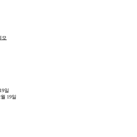
메모
 19일
2월 19일