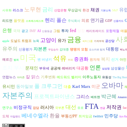
노무현
금리
유
채권
리스크
환경
무상급식
사유화
산업은행
S&P
기본소득
헨리 폴슨
연기금
플랫폼
의료
G
리드먼
GDP
주식회사
스트레스테스트
신용카드
은행
fed
국채
IMF
투자
성장
광고
AI
그림
포항제철
애
캐리트레이드
신용등급
사
금융
고양이
유가
도널드 트럼프
apple
뉴욕
공산당
씨티그룹
가계부채
유주의
자본론
대통령
신용평가
땡땡의 모험
김대중
무임승차
오스카르 랑게
박노
미국
석유
증권화
복지
선거
예르긴
벤 버냉키
원자재
아인
범죄
부패
언론
조지 부시
문재인
대공황
공공재
삼성물산
부유세
레버리지
심상정
칼 맑스
기후변화
이주노동자
연합뉴스
에드워드 벨러미
유동성
아마존
The Big Shor
오바마
폴 크루그먼
유시민
동아일보
Karl Marx
미군
대출
자본주의
프로젝트파이낸스
박근혜
그리스
배트맨
Amazon
FTA
대선
저작권
비정규직
러시아
연구소
fa
잡담
국부론
유로
연금
베네수엘라
환율
민주당
부동산PF
twitter
도체
최저임금
아일랜드
Ayn R