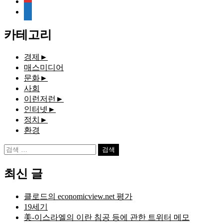
media-
document
카테고리
경제
►
매스미디어
문화
►
사회
이런저런
►
인터넷
►
정치
►
환경
검
색:
최신 글
클로드의 economicview.net 평가
19세기
美-이스라엘의 이란 침공 등에 관한 트위터 메모