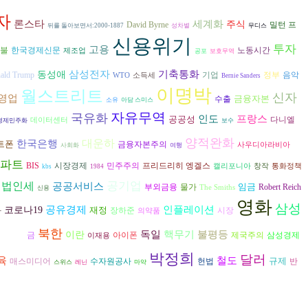
자
론스타
세계화
주식
David Byrne
밀턴 프
뒤를 돌아보면서:2000-1887
성차별
무디스
신용위기
투자
고용
불
한국경제신문
노동시간
제조업
공포
보호무역
삼성전자
기축통화
동성애
음악
ald Trump
기업
정부
WTO
소득세
Bernie Sanders
이명박
월스트리트
신자
영업
금융자본
수출
소유
아담 스미스
자유무역
국유화
인도
프랑스
공공성
다니엘
데이터센터
경제민주화
보수
양적완화
대운하
한국은행
트폰
금융자본주의
사우디아라비아
사회화
여행
파트
시장경제
프리드리히 엥겔스
BIS
민주주의
캘리포니아
창작
통화정책
kbs
1984
공기업
법인세
공공서비스
임금
부외금융
물가
Robert Reich
The Smiths
신용
영화
삼성
인플레이션
공유경제
코로나19
재정
장하준
시장
사
의약품
북한
독일
불평등
핵무기
이란
아이폰
일모직
금
제국주의
삼성경제
이재용
박정희
달러
육
철도
규제
수자원공사
헌법
반
매스미디어
스위스
레닌
마약