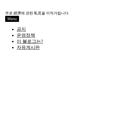
Skip
to
주로 經濟에 관한 私見을 끼적거립니다
content
Menu
공지
운영정책
이 블로그는?
자유게시판