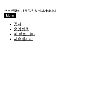
Skip
to
주로 經濟에 관한 私見을 끼적거립니다
content
Menu
공지
운영정책
이 블로그는?
자유게시판