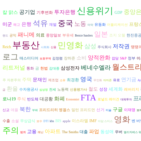
신용위기
중앙
공기업
투자은행
칼 맑스
기후변화
GDP
중국
석유
노동
은행
미군
프랑
재벌
유동화
해고
어플리케이션
마약
일본
패니메
의료
조지 오웰
중앙일보
부유세
한진중
공익
랜드
Bernie Sanders
부동산
민영화
삼성
저작권
Reich
땡땡의
주식회사
사회화
신용
로그
양적완화
소비
장하준
매스미디어
정부
이
김정렴
잡담
S&P
보호무역
월스트
베네수엘라
리트저널
삼성전자
헌법
통화
금
김대중
영국
연기금
주택
문재인
최경환
주 자본주의
제조업
유로
소유
무인화
아마존
Ay
환율
철도
세계화
성장
수자원공사
노동력
레버리지
전세
신용평가사
급
심상정
FTA
프
화폐
로나19
주식
대공황
반도체
로널드 레이건
Economist
대체투자
북한
구글
선거
프리드리히 엥겔스
애플
밀턴 프리드먼
이재명
신교
부패
미술
보
영화
이스라엘
IMF
수출
벤 
소설
무상급식
BIS
apple
보수
DTI
kbs
아담 스미스
주의
아파트
파업
고용
대출
동성애
우버
The Smiths
범죄
레닌
엘리자베스 