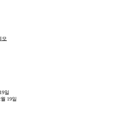
메모
 19일
2월 19일