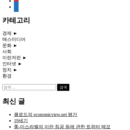
media-
document
카테고리
경제
►
매스미디어
문화
►
사회
이런저런
►
인터넷
►
정치
►
환경
검
색:
최신 글
클로드의 economicview.net 평가
19세기
美-이스라엘의 이란 침공 등에 관한 트위터 메모