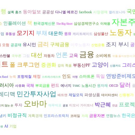
은행
국
동아일보
공공성
다니엘 예르긴
시장경제
facebook
셜록 홈즈
캘리포니아
자본
책
인플레이션
스
한국경제신문
삼성경제연구소
이재용
The Big Short
노동자
모기지
부채
대운하
원유
삼성물산
공업
유동성
캐리트레이드
금리
조지 부시
구제금융
유시민
공
이주노동자
공공재
 모험
산업은행
금융
언론
대선
교육
소비에트
그림
자동차
스탄불
국부론
뒤를 돌아보면서:200
리트
폴 크루그먼
고양이
증권화
그리
부동산PF
강의 죽음
신용카드
연방준비제
인도
독일
재정
스마트폰
포항제철
뉴욕
n Rand
스트레스테스트
여행
달러
러시아
국채
펀드
에너지
부외금융
노동시간
원자재
사유화
OECD
TSMC
민간투자사업
레디맥
파생상품
제일모직
신용평가
배트맨
데이터센터
오바마
박근혜
프로젝
투자
재무제표
티모시 가이트너
이지 않는 손
공포
연금
비정규직
한국
금융자본
버냉키
연합뉴스
계획경제
인프라스트럭처
코레일
가격
AI
기업
워렌