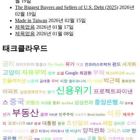
월 19일
The Biggest Buyers and Sellers of U.S. Debt (2025)
2026년
02월 19일
Made in Taiwan
2026년 02월 15일
제목없음
2026년 01월 17일
제목없음
2026년 01월 08일
태크클라우드
금리
유가
세계화
펀드
프리드리히 엥겔스
재벌
인프라스트럭처
The Smiths
자유무역
고양이
부채
Google
최경환
정부
소설
매스미디어
박노자
박근혜
인플레이션
노동력
시장
우버
이스탄불
김대중
캘리포니아
통화정책
신용위기
프로젝트파이낸
아파트
삼성경제연구소
물가
중국
중앙은행
스
삼성전자
프랑스
AI
통화
의약품
Ayn Rand
성차별
부동산
석유
선거
음악
민주주의
제국주
아마존
보호무역
Bernie Sanders
조선일보
파업
소비
대통령
코로나19
원유
장하준
의
S&P
유로
기본소득
양적완화
그리스
한
시장경제
광고
벤 버냉키
GDP
이재용
티모시 가이트너
달러
연기금
고용
국은행
철도
기후변화
기업
사유화
국부론
부패
스위스