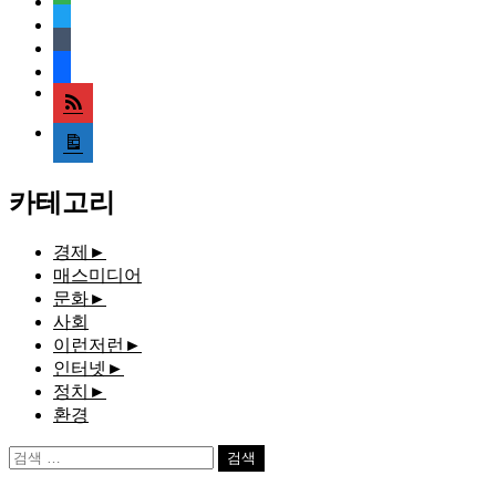
twitter
tumblr
facebook
rss
media-
document
카테고리
경제
►
매스미디어
문화
►
사회
이런저런
►
인터넷
►
정치
►
환경
검
색: