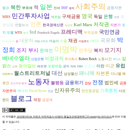
사회주의
일본
북한
책
IMF
금융자본
럼프
부유세
전세
범죄
민간투자사업
영국
구제금융
은행
독일
MBS
파
제조업
엔론
언론
저작권
Karl Marx
생상품
연합뉴스
자본가
조
한국경제신문
심상정
프레디맥
국민연금
fed
지 오웰
부외금융
WTO
Friedrich Engels
보수
박
국유화
대운하
채권
수출
테슬라
OECD
Economist
물
아담 스미스
아일랜드
이명박
정희
모기지
조지 부시
복지
민주당
문재인
베네수엘라
비정규직
칼
Robert Reich
노동시간
산업은행
주식회사
무디스
유럽
동아일보
맑스
미군
공공성
이란
포항제철
배트맨
공익
소유
마약
1984
대선
월스트리트저널
패니메
자본론
삼성물산
다니엘 예
대체투자
노동자
전쟁
금융위기
불평등
법인세
르긴
금융
잡담
오스카르 랑게
신자유주의
기축통화
자본주의
에너지
David Byrne
한진중공업
사모
연금
블로그
재정
공공재
펀드
이 저작물은
크리에이티브 커먼즈 저작자표시-비영리-동일조건변경허락 2.0 country.kr 라이선스
에 따라 이용
할 수 있습니다.