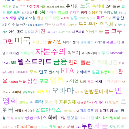
노동
유시민
동성애
스마트폰
밀
공산당
주주 자본주의
공포
여행
스트레스테스트
대공황
아이폰
리스크
경제학
턴 프리드먼
신용평가
중앙일보
창작
신용등급
무임승
이스라엘
성장
의료
부동산
헌법
이재명
땡땡의 모험
차
사회화
보이지 않는 손
신용
투자은행
증권화
PF
이주노동자
자동차
소득세
The Big Short
가계부채
신용평가
폴 크루
사진
인공지능
twitter
아인 랜드
김정렴
재무제표
기관
경제민주화
미국
그먼
공기업
무상급식
제일모직
데이터센터
셜록 홈즈
로
씨티그룹
자본주의
핵무기
투자
계획경제
facebook
널드 레이건
캐리트레이드
금융
월스트리트
헨리 폴슨
지적재산권
BIS
TSMC
뒤를
FTA
환
인도
주식
소비에트
임금
원자재
유동화
돌아보면서:2000-1887
DTI
영화
삼성
율
구글
자영업
국채
수자원공사
애플
보험
해고
사
Amazon
민
오바마
러시아
연방준비제도
우디아라비아
쌍용자동차
무인화
영화
트
론스타
주택
공유경제
반도체
레버리지
코레일
신용평가사
kbs
위터
골드만삭스
환
금
최저임금
어플리케이션
강의 죽음
신용카드
미술
레닌
화폐
공공서비스
플랫폼
대출
경
그림
에드워드 벨러미
뉴욕
유동성
가격
엘리
세금
노무현
교육
규제
도널드 트
Donald Trump
개신교
apple
자베스 워렌