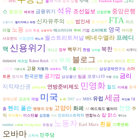
fed
그리
가
주택
조지 오웰
그림
물가
가격
Friedrich Engels
석유
중앙은행
조선일보
스
금융위기
불평등
배트맨
산업은행
FTA
신자유주의
법인세
성장
이스
벤 버냉키
신용카드
엘리자베스 워렌
노동
영국
라엘
소비에트
아이폰
매스미디어
우버
기업
강의 죽음
보호무역
베네수엘라
프레디
월스트리트저널
시장경제
사모펀드
박노자
신용위기
맥
북한
핵무기
헌법
리스크
정부
개신교
사우디
성차별
블로그
부채
국채
펀드
Robert Reich
아라비아
제조업
로널드 레이건
소유
책
고용
스마
자동차
수출
삼성경제연구소
사유화
캐리트레이드
기본소득
대체투자
금리
공기업
한국은행
트폰
임금
코로나19
삼성물산
원자재
여행
연금
민영화
지적재산권
연방준비제도
철도
한국
이재용
경제민주화
미국
세금
유럽
IMF
MBS
대
공공재
재벌
경제신문
뉴욕
보수
무인화
고양이
전쟁
헨리 폴슨
화폐
출
주
AI
땡땡의 모험
에드워드 벨러미
칼 맑스
식
연합뉴스
이스탄불
인프라스트럭처
주식회사
김정렴
마약
무디스
노동자
환율
Karl Marx
twitter
기후변화
유동성
사회화
The Big Short
오바마
민주당
소득세