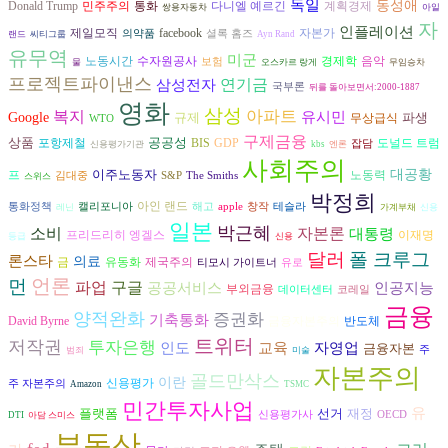
독일
동성애
다니엘 예르긴
Donald Trump
민주주의
통화
계획경제
쌍용자동차
아일
자
인플레이션
자본가
제일모직
facebook
의약품
셜록 홈즈
랜드
씨티그룹
Ayn Rand
유무역
미군
수자원공사
경제학
음악
노동시간
보험
물
오스카르 랑게
무임승차
프로젝트파이낸스
삼성전자
연기금
국부론
뒤를 돌아보면서:2000-1887
영화
삼성
복지
아파트
유시민
Google
규제
파생
무상급식
WTO
구제금융
상품
공공성
도널드 트럼
포항제철
BIS
GDP
잡담
신용평가기관
kbs
엔론
사회주의
이주노동자
대공황
프
노동력
김대중
S&P
The Smiths
스위스
박정희
아인 랜드
통화정책
캘리포니아
해고
apple
창작
테슬라
레닌
가계부채
신용
일본
박근혜
자본론
소비
대통령
프리드리히 엥겔스
이재명
등급
신용
달러
폴 크루그
론스타
의료
금
유동화
제국주의
티모시 가이트너
유로
언론
먼
파업
구글
공공서비스
인공지능
부외금융
데이터센터
코레일
금융
양적완화
증권화
기축통화
David Byrne
금융자본주의
반도체
트위터
저작권
투자은행
인도
교육
자영업
금융자본
주
범죄
미술
자본주의
골드만삭스
이란
신용평가
주 자본주의
Amazon
TSMC
민간투자사업
유
플랫폼
선거
재정
신용평가사
OECD
DTI
아담 스미스
부동산