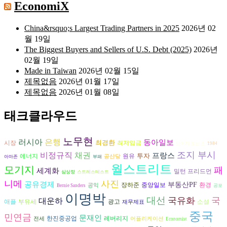
EconomiX
China&rsquo;s Largest Trading Partners in 2025
2026년 02
월 19일
The Biggest Buyers and Sellers of U.S. Debt (2025)
2026년
02월 19일
Made in Taiwan
2026년 02월 15일
제목없음
2026년 01월 17일
제목없음
2026년 01월 08일
태크클라우드
노무현
러시아
은행
동아일보
최경환
시장
최저임금
보이지 않는 손
1984
조지 부시
비정규직
채권
프랑스
투자
에너지
원유
공산당
아마존
부패
월스트리트
모기지
패
세계화
밀턴 프리드먼
심상정
스트레스테스트
니메
사진
공유경제
부동산PF
장하준
환경
중앙일보
공익
Bernie Sanders
공포
이명박
대선
국유화
국
대운하
광고
애플
부유세
소설
재무제표
중국
민연금
문재인
한진중공업
레버리지
전세
어플리케이션
Economist