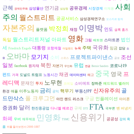
사회
근혜
연기금
공유경제
삼성물산
시장경제
이재용
경제민주화
심상정
주의
월스트리트
공공서비스
삼성경제연구소
오스카르 랑게
자본주의
이명박
박정희
인도
플랫폼
재정
셜록 홈즈
영화
월스트리트저널
아파트
독일
법인
스마트폰
그림
배트맨
국유화
세
대통령
주택
임금
포항제철
Friedrich Engels
뉴욕
잡담
아일랜드
소
오바마
모기지
프로젝트파이낸스
조선
소비
유
스위스
공포
일보
북한
유럽
코로나19
자본가
facebook
원자재
무인화
연금
Bernie Sanders
중국
영국
프
채권
펀드
도널드 트럼프
노동시간
가격
데이터센터
해고
노무현
레디맥
문재인
투자
소비에트
장하준
에드워드 벨러미
코레일
금리
신자유주의
골
핵무기
이주노동자
부동산PF
환경
애플
공익
폴 크루그먼
드만삭스
구글
인플레이션
리스크
아이폰
아인 랜드
FTA
달러
증권화
규제
다니엘 예르긴
벤 버냉키
한진중공업
국부론
DTI
신용위기
민영화
화폐
공공성
우버
재무제표
강의 죽
TSMC
음
뒤를 돌아보면서:2000-1887