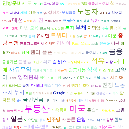
연방준비제도
책
twitter
파생상품
금융자본주의
BIS
S&P
쌍용자동차
보호무역
노동자
삼성전자
대출
재벌
부외금융
제일모직
유로
김정렴
WTO
보수
대선
사진
유가
프랑스
OECD
통화정책
소득세
사회화
보이지 않는 손
Amazon
부채
파업
복지
교육
자영업
MBS
동성애
헌법
반도체
수출
음
산업은행
트위터
중
유시민
미군
악
광고
Donald Trump
통화
소설
신용
The Big Short
앙은행
러시아
Karl Marx
이란
최
인프라스트럭처
이재명
유동화
apple
금융
헨리 폴슨
경환
선거
제국주의
테슬라
전세
로널드 레이건
가계부채
석유
패니
불평등
칼 맑스
금융자본
의료
시장
개신교
사우디아라비아
자유무역
삼성
고양
메
인공지능
이스라엘
자동차
티모시 가이트너
이
양적완화
세계화
조지 오웰
밀턴 프리드먼
GDP
성차별
아담 스미스
무디스
전쟁
노동
성장
물가
매스미디어
땡땡의 모험
캐리트레이드
주식회사
씨티그룹
조지 부시
한
Google
기업
부유세
보험
의약품
신용평가사
엘리자베스 워렌
부패
국민연금
국은행
에너지
레버리지
공산
범죄
미술
대체투자
신용평가기관
Economist
부동산
미국
기축통화
론스타
고용
노동력
사모펀드
당
레닌
일본
자본론
은행
민주당
철도
원유
이스탄불
정부
창작
스트레스테스트
베네수엘라
박
비정규직
경제학
프리드리히 엥겔스
제조업
유동성
kbs