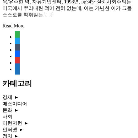
욱/유주현 역, 자유기업센터, 1998년, pp345~346] 사회주의는
미국에서 뿌리내린 적이 전혀 없는데, 이는 가난한 이가 그들
스스로를 착취받는 […]
Read More
feedly
twitter
tumblr
facebook
rss
media-
document
카테고리
경제
►
매스미디어
문화
►
사회
이런저런
►
인터넷
►
정치
►