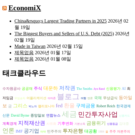
EconomiX
China&rsquo;s Largest Trading Partners in 2025
2026년 02
월 19일
The Biggest Buyers and Sellers of U.S. Debt (2025)
2026년
02월 19일
Made in Taiwan
2026년 02월 15일
제목없음
2026년 01월 17일
제목없음
2026년 01월 08일
태크클라우드
저작권
대운하
주식
수자원공사
공공재
AI
신용평가
최
The Smiths
Ayn Rand
블로그
동아일
국채
저임금
무상급식
어플리케이션
무임승차
아마존
여행
엔론
환율
그리스
fed
구제금융
보
금
Robert Reich
한국경제
캘리포니아
박노자
세금
민간투자사업
David Byrne
연합뉴스
신문
중앙일보
신용카드
지적재산권
금융위기
기후변화
계획경제
사유화
김대중
기본소득
신용등급
언론
공기업
투자은행
IMF
대공황
민주주의
주주 자본주의
마약
1984
물