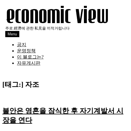
Skip
to
content
주로 經濟에 관한 私見을 끼적거립니다
Menu
공지
운영정책
이 블로그는?
자유게시판
[태그:]
자조
불안은 영혼을 잠식한 후 자기계발서 시
장을 연다