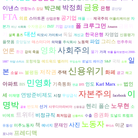
금융
박정희
이낸스
박근혜
은행
연합뉴스
잡담
공산당
FTA
공기업
의료
스마트폰
자
애플
제국주의
산업은행
어플리케이션
범죄
폴 크루그먼
금융위
IMF
본가
수자원공사
기업
김대중
레닌
사회화
Amazon
대선
기
독일
한국은행
자영업
신용평가
셜록 홈즈
티모시 가이트너
개신교
파업
그리스
플랫폼
노동력
중앙일보
매스미디어
민주주의
의약품
주식회사
영화
사회주의
언론
환경
물가
강의 죽음
가격
뒤를 돌아보면서:2000-
일
국채
포항제철
에드워드 벨러미
로널드 레이건
S&P
1887
아담 스미스
무임승차
소유
신용위기
본
저작권
화폐
불평등
주택
광고
소설
해고
kbs
민영화
아파트
기축통화
인도
법인
Karl Marx
BIS
연금
DTI
보수
자본주의
이
연방준비제도
세
시장
이재명
무상급식
facebook
명박
노무현
헨리 폴슨
선거
소
반도체
사우디아라비아
공포
신용등급
트위터
비정규직
증권화
비에트
수출
도널드 트럼프
최저임금
신용카드
노동자
사진
책
문재인
미군
이주노동자
에너지
유동성
캘리
무디스
프레디맥
포니아