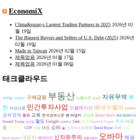
EconomiX
China&rsquo;s Largest Trading Partners in 2025
2026년 02
월 19일
The Biggest Buyers and Sellers of U.S. Debt (2025)
2026년
02월 19일
Made in Taiwan
2026년 02월 15일
제목없음
2026년 01월 17일
제목없음
2026년 01월 08일
태크클라우드
부동산
자유무역
북
구제금융
노동시간
코레일
아일랜드
심상정
민간투자사업
베네수엘라
한
인플레이션
파생상품
twitter
교육
공유경제
벤 버냉키
경제학
통화
한국경제신문
Robert Reich
캐리트레이드
철도
Google
주식
대공
Donald Trump
정부
Friedrich Engels
성차별
대체투자
TSMC
민주당
소비
황
재정
David Byrne
GDP
인프라스트럭처
우버
뉴욕
보험
물
오바마
신자유주의
대운하
채권
레버리지
Bernie Sanders
쌍용자동차