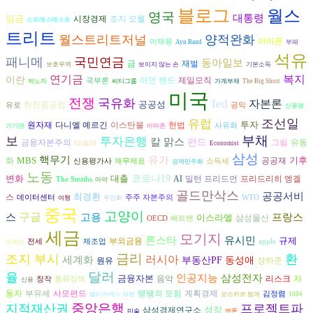
블로그
월스
영국
대통령
임금
시장경제
조지 오웰
스트레스테스트
트리트
월스트리트저널
양적완화
아이폰
이재용
Ayn Rand
부패
석유
패니메
국민연금
동아일보
재벌
금
보호무역
보이지 않는 손
기본소득
복지
연기금
이란
아인 랜드
제일모직
국부론
박노자
씨티그룹
가계부채
The Big Short
미국
전쟁
국유화
fed
자본론
공공성
한진중공업
유로
공익
신용평
조선일
유럽
투자
다니엘 예르긴
헌법
원자재
이스탄불
사유화
가기관
아마존
부채
보
투자은행
칼 맑스
펀드
금융자본주의
그림
유동
테슬라
Economist
삼성
유가
핵무기
MBS
기후
공공재
화
신용평가사
재무제표
소득세
경제민주화
노동
변화
대출
코로나19
AI
프리드리히 엥겔
밀턴 프리드먼
The Smiths
마약
골드만삭스
공공서비
최경환
스
데이터센터
주주 자본주의
WTO
여행
무인화
중국
고양이
구글
스
고용
프랑스
이스라엘
삼성물산
OECD
배트맨
세금
모기지
론스타
유시민
규제
부외금융
전세
제조업
apple
스위스
금리
조지 부시
환
러시아
세계화
부동산PF
동성애
원유
장하준
달러
율
인공지능
삼성전자
금융자본
음악
리스크
자
창작
통화정책
신용
동차
부유세
사모펀드
땡땡의 모험
계획경제
김정렴
엘리자베스 워렌
오스카르 랑게
1984
중앙은행
지적재산권
프로젝트파
성장
삼성경제연구소
미술
엔론