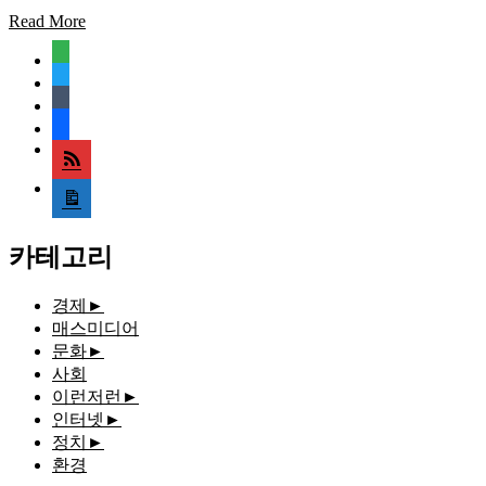
Read More
feedly
twitter
tumblr
facebook
rss
media-
document
카테고리
경제
►
매스미디어
문화
►
사회
이런저런
►
인터넷
►
정치
►
환경