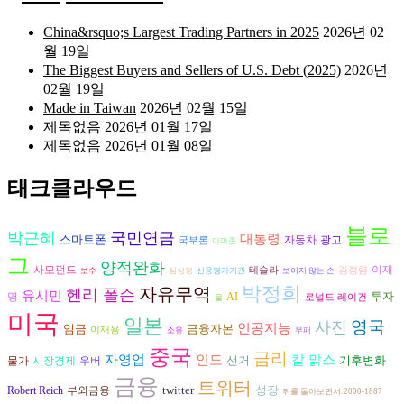
China&rsquo;s Largest Trading Partners in 2025
2026년 02
월 19일
The Biggest Buyers and Sellers of U.S. Debt (2025)
2026년
02월 19일
Made in Taiwan
2026년 02월 15일
제목없음
2026년 01월 17일
제목없음
2026년 01월 08일
태크클라우드
블로
박근혜
국민연금
대통령
스마트폰
자동차
광고
국부론
아마존
그
양적완화
사모펀드
이재
테슬라
김정렴
보수
심상정
신용평가기관
보이지 않는 손
박정희
자유무역
헨리 폴슨
유시민
투자
AI
명
로널드 레이건
물
미국
일본
영국
사진
인공지능
임금
금융자본
이재용
소유
부패
중국
금리
인도
자영업
칼 맑스
선거
기후변화
시장경제
물가
우버
금융
트위터
twitter
성장
Robert Reich
부외금융
뒤를 돌아보면서:2000-1887