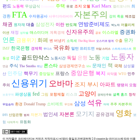
주택
Karl Marx
펀드
최
노동력
조지 오웰
무상급식
유로
캘리포니아
Economist
FTA
자본주의
경환
수자원공사
사우디아라비아
강의 죽음
제조업
연방준비제도
채권
삼성전자
대출
이란
반도체
원자재
어플리케
박노자
신자유주의
증권화
재정
이스라엘
매스미디어
계획경제
이션
성차별
공포
언론
금융위기
화폐
유가
벤 버냉키
수출
소득세
The Big Short
오스카르 랑게
국유화
한국은행
IMF
경제학
밀턴 프리드먼
유
무디스
아담 스미스
스트레스테스트
노동자
노동
골드만삭스
은행
독일
미군
노동시간
기업
동성
책
론스타
문재인
주식
국채
삼성물
삼성경제연구소
The Smiths
연금
레닌
kbs
중앙은행
복지
민주당
핵무기
프랑스
산
중앙일보
민주
의약품
WTO
신용위기
오바마
조지 부시
아파트
주의
땡땡의 모험
고양이
fed
파생상품
그림
리스크
포항제철
셜록 홈즈
창작
보호무역
경제민주화
석유
삼성
소비에트
환경
Donald Trump
주주 자본주의
무임승차
무인화
마약
영화
모기지
자본론
법인세
공유경제
자본가
산업은행
보
DTI
범죄
유동화
험
대체투자
이 저작물은
크리에이티브 커먼즈 저작자표시-비영리-동일조건변경허락 2.0 country.kr 라이선스
에 따라 이용