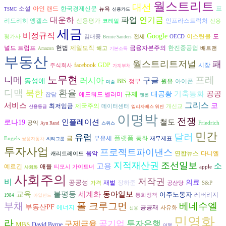
월스트리트
대선
프
소설
아인 랜드
한국경제신문
뉴욕
TSMC
신용카드
대운하
파업
연기금
리드리히 엥겔스
신용평가
인프라스트럭처
코레일
신용
세금
비정규직
Google
도
이스탄불
평가사
김대중
전세
OECD
Bernie Sanders
널드 트럼프
헌법
금융자본주의
제일모직
한진중공업
해고
배트맨
Amazon
기본소득
부동산
월스트리트저널
패
시장
facebook
GDP
주식회사
가계부채
노무현
프레
니메
러시아
구글
동성애
원유
아이폰
BIS
정부
미술
디맥
북한
환율
기축통화
공공
규제
대공황
에드워드 벨러미
잡담
엔론
그리스
서비스
코
최저임금
제국주의
데이터센터
개신교
신용등급
엘리자베스 워렌
이명박
전쟁
인플레이션
철도
로나19
공익
Friedrich
Ayn Rand
스위스
민간
달러
유럽
플랫폼
금
부유세
통화
Engels
재무제표
쌍용자동차
씨티그룹
투자사업
프로젝트파이낸스
음악
연합뉴스
다니엘
캐리트레이드
지적재산권
조선일보
고용
소
예르긴
애플
티모시 가이트너
apple
사회화
사회주의
저작권
비
공공성
의료
재벌
장하준
가격
공산당
S&P
교육
불평등
동아일보
세계화
이주노동자
레버리지
통화정책
1984
아일랜드
부채
폴 크루그먼
베네수엘
부동산PF
에너지
공공재
사유화
신용
민영화
라
구제금융
공기업
투자은행
MBS
David Byrne
여행