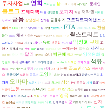
영화
투자사업
철도
문재인
최저임금
레버리지
사모펀드
유로
블로그
모기지
프레디맥
저작권
대출
재벌
산업은행
배트맨
금융
프로젝트파이낸스
금융위기
삼성전자
소
장하준
Ayn Rand
FTA
환율
비에트
MBS
연합뉴스
땡땡의 모험
기업
OECD
보이지 않는 손
미술
월스트리트
채권
물가
밀턴
사유화
심상정
무임승차
아담 스미스
신용평가기관
박정희
부채
유럽
고
자본가
AI
프리드먼
유동화
김대중
신용등급
박노자
사진
구제금융
용
프랑스
시장경제
전세
S&P
유동성
부패
엘리자베스 워렌
오스
달러
박근혜
양적완화
러시아
구글
소비
국채
중
카르 랑게
대체투자
석유
주식
프리드리히 엥겔스
조지 오웰
앙일보
facebook
이재명
셜록 홈즈
신
골드만삭스
은행
공공서비
투자
선거
주주 자본주의
공산당
용카드
가계부채
고양이
스
금융자본
최
노동력
공공재
음악
금융자본주의
인프라스트럭처
오바마
삼성
경환
IMF
반도체
시장
노동시간
원자재
한진중공업
데이
노동
공유경제
칼 맑스
코로나19
터센터
소득세
Economist
뒤를 돌아보면서:2000-
영국
자동차
도널드 트럼프
다니엘 예르
부유세
통화
apple
보험
캘리포니아
1887
신자
미군
플랫폼
의료
긴
포항제철
이재용
강의 죽음
티모시 가이트너
무인화