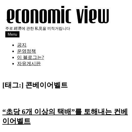
Skip
to
content
주로 經濟에 관한 私見을 끼적거립니다
Menu
공지
운영정책
이 블로그는?
자유게시판
[태그:]
콘베이어벨트
“초당 6개 이상의 택배”를 토해내는 컨베
이어벨트