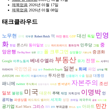
제목없음
2026년 01월 17일
제목없음
2026년 01월 08일
태크클라우드
민영
노무현
대선
책
독일
규제
Robert Reich
아인 랜드
GDP
국부론
화
중
론스타
동아일보
민주당
헌법
그림
잡담
캐리트레이드
통화정책
앙은행
폴 크루그먼
증권화
광고
삼성물산
The Big Short
엔론
기본소득
부동산
베네수엘라
전쟁
유가
Google
이주노동자
사우디
kbs
일본
국민연금
화폐
파업
매
아라비아
Friedrich Engels
연금
보수
물
성차별
투자은행
대통령
임금
에너지
수출
스미디어
신용평가
어플리케이션
1984
자본주의
패니메
조선
twitter
벤 버냉키
주식회사
쌍용자동차
아마존
미국
이명박
일보
대운하
불평등
인
주택
재정
계획경제
공지능
세계화
파생상품
성장
에드워드 벨러미
제국주의
코레일
공포
씨티그룹
민간
공기업
그리스
아파트
Karl Marx
BIS
부외금융
DTI
무디스
범죄