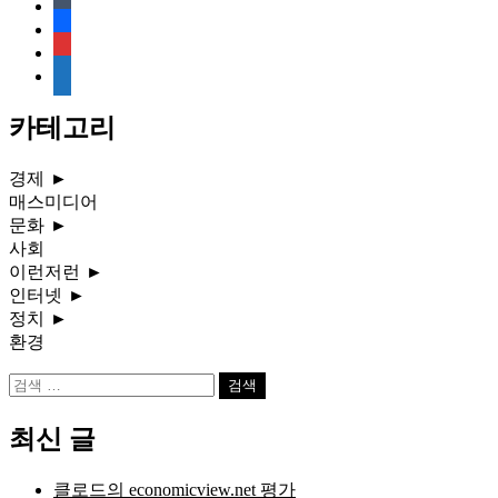
tumblr
facebook
rss
media-
document
카테고리
경제
►
매스미디어
문화
►
사회
이런저런
►
인터넷
►
정치
►
환경
검
색:
최신 글
클로드의 economicview.net 평가