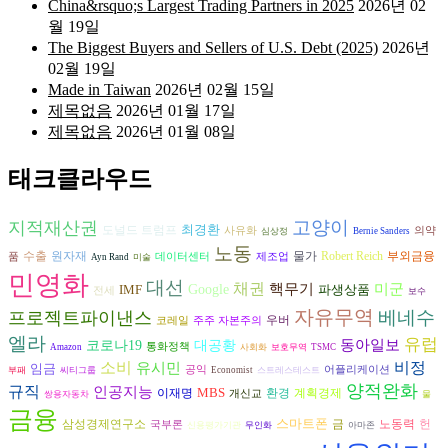
China&rsquo;s Largest Trading Partners in 2025
2026년 02
월 19일
The Biggest Buyers and Sellers of U.S. Debt (2025)
2026년
02월 19일
Made in Taiwan
2026년 02월 15일
제목없음
2026년 01월 17일
제목없음
2026년 01월 08일
태크클라우드
고양이
지적재산권
최경환
도널드 트럼프
사유화
의약
심상정
Bernie Sanders
노동
수출
원자재
물가
Robert Reich
부외금융
품
데이터센터
제조업
Ayn Rand
미술
민영화
대선
채권
핵무기
미군
IMF
Google
파생상품
전세
보수
자유무역
베네수
프로젝트파이낸스
우버
코레일
주주 자본주의
엘라
유럽
동아일보
코로나19
대공황
통화정책
Amazon
사회화
보호무역
TSMC
비정
소비
유시민
임금
공익
어플리케이션
부패
씨티그룹
Economist
스트레스테스트
양적완화
규직
인공지능
MBS
환경
이재명
계획경제
개신교
쌍용자동차
물
금융
스마트폰
노동력
헌
삼성경제연구소
금
국부론
신용평가기관
무인화
아마존