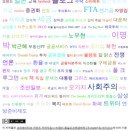
블로그
일본
월스트리트
교육
주택
소비에트
모펀드
facebook
FTA
저널
증권화
인도
연기금
자영업
twitter
주식회사
공포
신용카드
세금
저작권
대운하
경제학
장하준
리스크
김대중
강의 죽음
테슬라
소유
이주노동자
이스
삼성물산
제국주의
OECD
뒤를 돌아보면서:2000-1887
신용
The Big Short
이명
노무현
삼성전자
라엘
티모시 가이트너
보이지 않는 손
엘리자베스 워렌
박
박근혜
북한
공기업
공공서비스
부동산PF
자본가
WTO
가계부채
전쟁
불평등
공유경제
칼 맑스
투자
레버리지
Donald Trump
캘리포니아
언론
환율
구제금융
벤 버냉키
금융자본주의
이스탄불
오스카르 랑게
박노자
폴 크
펀드
주식
광고
조지 오웰
정부
기업
공산당
보험
기본소득
스위스
무임승차
루그먼
책
그리스
파업
독일
문재인
대통령
규제
포항
캐리트레이드
사회주의
모기지
조선일보
의료
제철
아인
로널드 레이건
kbs
삼성
유가
프리드리히 엥겔스
랜드
에드워드 벨러미
사우디아라비아
The Smiths
트위터
국유화
복지
화폐
연
David Byrne
신용평가
애플
배트맨
성차별
방준비제도
이 저작물은
크리에이티브 커먼즈 저작자표시-비영리-동일조건변경허락 2.0 country.kr 라이선스
에 따라 이용