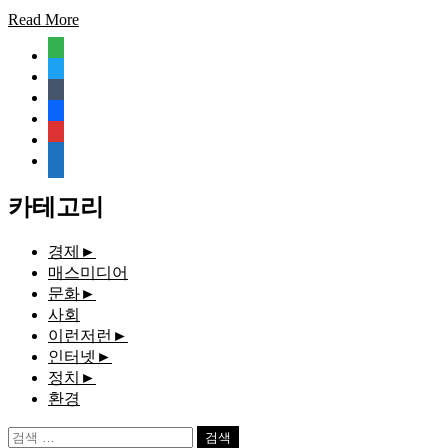
Read More
feedly
twitter
tumblr
facebook
rss
media-
document
카테고리
경제
►
매스미디어
문화
►
사회
이런저런
►
인터넷
►
정치
►
환경
검