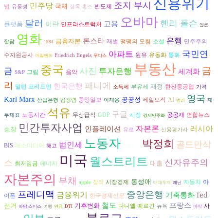
신용위기
조지 부시
민주당
국채
법
반도체
유동성
셜록 홈즈
오바마
달러
헨리 폴슨
고용
플랫폼
이란
인프라스트럭처
엔론
영화
은행
론스타
금융자본
재벌
땡땡의 모험
소설
민주주의
잡담
1984
국민연
아파트
수자원공사
원유
유동화
통화
Friedrich Engels
아일랜드
무디스
부동산
중국
금
금
사진
투자은행
세계화
그림
음악
S&P
리
패니메
한국은행
재정
밀턴 프리드먼
부유세
한진중공업
소득세
가격
영국
Karl Marx
공공성
AI
중앙일보
제일모직
산업은행
김정렴
이재용
재
범죄
석유
구글
시장
공공재
연합뉴스
노동시간
무상급식
GDP
무제표
경제민주화
민간투자사업
자본론
러시아
인플레이션
성장
유로
신용평가사
노동자
박정희
골드만삭
법인세
BIS
매스미디어
해고
신용등급
미국
월스트리트
스
신자유주의
대출
에너지
최저임금
자본주의
부채
동성애
시장경제
자동차
아
apple
창작
대체투자
레닌
프레디맥
중앙은행
금융위기
fed
기축통화
이폰
한국경제신문
철도
프랑스
선거
기후변화
다니엘 예르긴
사
뉴욕
아담 스미스
여행
연금
DTI
마약