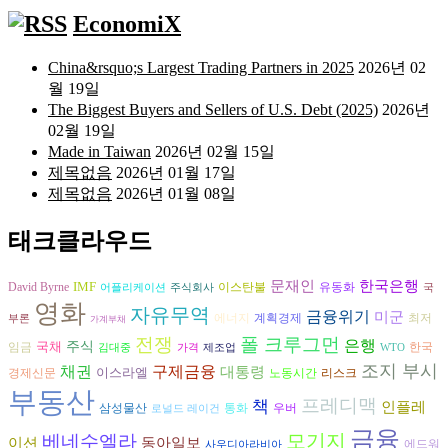
EconomiX
China&rsquo;s Largest Trading Partners in 2025
2026년 02
월 19일
The Biggest Buyers and Sellers of U.S. Debt (2025)
2026년
02월 19일
Made in Taiwan
2026년 02월 15일
제목없음
2026년 01월 17일
제목없음
2026년 01월 08일
태크클라우드
문재인
한국은행
IMF
David Byrne
이스탄불
유동화
어플리케이션
주식회사
국
영화
자유무역
금융위기
미군
에너지
계획경제
최저
부론
가계부채
전쟁
폴 크루그먼
은행
국채
주식
임금
한국
김대중
가격
제조업
WTO
조지 부시
구제금융
채권
대통령
이스라엘
리스크
경제신문
노동시간
부동산
프레디맥
책
인플레
삼성물산
통화
우버
로널드 레이건
금융
모기지
베네수엘라
이션
동아일보
에드워
사우디아라비아