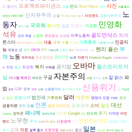
프로젝트파이낸스
사진
Karl Marx
펀드
드 벨러미
보험
1984
뒤를 돌아
노
신자유주의
금융자본주의
소설
사모펀드
보면서:2000-1887
The Big Short
범죄
민영화
동자
국유화
유시민
프랑스
임금
대공황
씨티그룹
석유
골드만삭스
화폐
이주노동자
노동력
중앙일보
강의 죽음
김정렴
론스타
기축통화
인공지
대출
규제
수출
Bernie Sanders
사회화
무인화
신용평가기관
부
헨리 폴슨
능
금
BIS
facebook
유동성
공익
OECD
기본소득
스위스
보수
미술
채
노동
러시아
자본가
한진중공업
재무제표
뉴욕
Friedrich Engels
스트레스테스
오바마
월스트리트저
복지
공기업
최경환
헌법
해고
이재용
트
자본주의
널
구글
파
칼 맑스
다니엘 예르긴
배트맨
여행
무디스
소유
신용위기
업
GDP
정부
신용평가사
공포
엔론
신용
엘리자베스 워렌
물
아일랜
달러
대운하
법인세
코로나19
기후변화
원유
땡땡의 모험
전세
드
TSMC
언론
대선
소비
공유경제
철도
금융자본
조지 오웰
밀턴 프리드먼
패니메
유가
Google
장하준
아이폰
반도체
이재명
아인
Amazon
경제민주화
kbs
노무현
연방준비제도
투자
시장경제
랜드
티모시 가이
보호무역
레닌
연금
일본
교육
의료
광고
포항제철
트너
셜록 홈즈
아담 스미스
심상정
보이지 않는 손