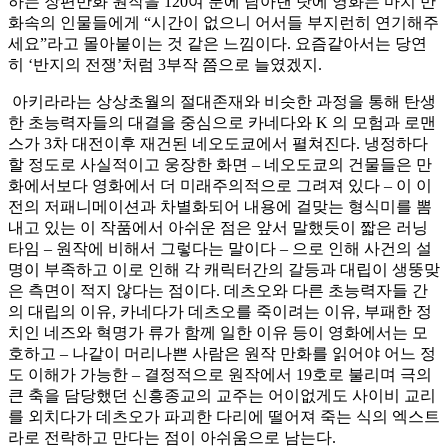
하는 장편만화 원작을 120여 분에 담아낸 탓에 영화는 마치 만
화속의 인물들에게 “시간이 없으니 어서들 부지런히 연기해주
세요”라고 몰아붙이는 것 같은 느낌이다. 요즘같아서는 당연
히 ‘반지의 전쟁’처럼 3부작 쯤으로 늘였겠지.
아키라라는 상상초월의 절대존재와 비슷한 과정을 통해 탄생
한 초능력자들의 대결을 중심으로 카네다와 K 의 모험과 로맨
스가 3차 대전이후 재건된 네오도쿄에서 펼쳐진다. 냉정하다
할 정도로 사실적이고 웅장한 화면 – 네오도쿄의 건물들은 만
화에서보다 영화에서 더 미래주의적으로 그려져 있다 – 이 이
전의 저패니메이션과 차별화되어 내용에 걸맞는 형식미를 뽐
내고 있는 이 작품에서 아쉬운 점은 앞서 말했듯이 짧은 러닝
타임 – 원작에 비해서 그렇다는 말이다 – 으로 인해 사건의 설
명이 부족하고 이로 인해 각 캐릭터간의 갈등과 대립이 생뚱맞
은 측면이 적지 않다는 점이다. 데츠오와 다른 초능력자들 간
의 대립의 이유, 카네다가 데츠오를 죽이려는 이유, 부패한 정
치인 네즈와 혁명가 류가 함께 일한 이유 등이 영화에서는 모
호하고 – 나같이 머리나쁜 사람은 원작 만화를 읽어야 어느 정
도 이해가 가능한 – 결정적으로 원작에서 19호로 불리며 극의
큰 축을 담당했던 신흥종교의 교주는 어이없게도 사이비 교리
를 외치다가 데츠오가 파괴한 다리에 떨어져 죽는 식의 엑스트
라로 전락하고 만다는 점이 아쉬움으로 남는다.