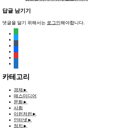
답글 남기기
댓글을 달기 위해서는
로그인
해야합니다.
feedly
twitter
tumblr
facebook
rss
media-
document
카테고리
경제
►
매스미디어
문화
►
사회
이런저런
►
인터넷
►
정치
►