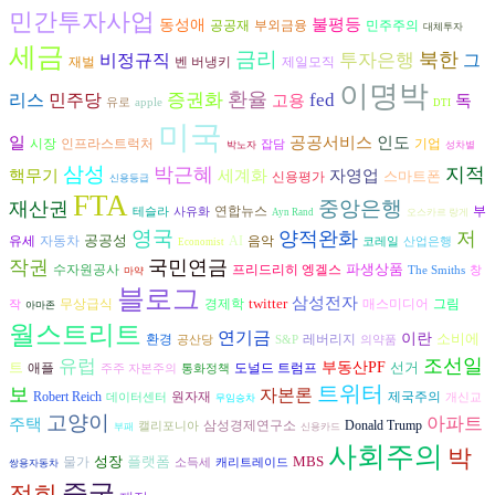
민간투자사업
불평등
동성애
공공재
부외금융
민주주의
대체투자
세금
금리
북한
비정규직
투자은행
그
재벌
벤 버냉키
제일모직
이명박
환율
리스
증권화
fed
민주당
고용
독
유로
apple
DTI
미국
일
공공서비스
인도
시장
인프라스트럭처
기업
잡담
박노자
성차별
삼성
박근혜
지적
핵무기
세계화
자영업
스마트폰
신용평가
신용등급
FTA
중앙은행
재산권
연합뉴스
부
테슬라
사유화
Ayn Rand
오스카르 랑게
영국
양적완화
저
공공성
자동차
AI
음악
유세
코레일
산업은행
Economist
작권
국민연금
파생상품
수자원공사
프리드리히 엥겔스
The Smiths
창
마약
블로그
삼성전자
twitter
경제학
그림
무상급식
매스미디어
작
아마존
월스트리트
연기금
이란
소비에
환경
레버리지
공산당
S&P
의약품
조선일
유럽
트
부동산PF
선거
도널드 트럼프
애플
주주 자본주의
통화정책
트위터
보
자본론
Robert Reich
원자재
제국주의
데이터센터
개신교
무임승차
고양이
아파트
주택
삼성경제연구소
Donald Trump
캘리포니아
부패
신용카드
사회주의
박
성장
플랫폼
MBS
물가
소득세
캐리트레이드
쌍용자동차
중국