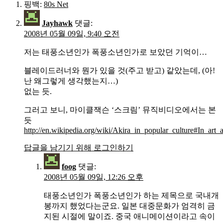
핑백:
80s Net
Jayhawk
댓글:
2008년 05월 09일, 9:40 오전
저는 태풍소년인가 폭풍소년인가로 보았던 기억이…
블레이드러너와 뭔가 있을 것(주고 받고) 같았는데, (아!
난 왜그렇게 생각했는지…)
없는 듯.
그러고 보니, 마이클잭슨 ‘스크림’ 뮤직비디오에서는 본
듯
http://en.wikipedia.org/wiki/Akira_in_popular_culture#In_art_a
답글을 남기기 위해 로그인하기
foog
댓글:
2008년 05월 09일, 12:26 오후
태풍소년인가 폭풍소년인가 하는 제목으로 국내개
봉까지 했었다는군요. 일본 대중문화가 엄격히 금
지된 시절에 말이죠. 중국 애니메이션이라고 속이