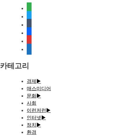
feedly
twitter
tumblr
facebook
rss
media-
document
카테고리
경제
►
매스미디어
문화
►
사회
이런저런
►
인터넷
►
정치
►
환경