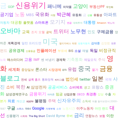
신용위기
금
패니메
고양이
부동산PF
GDP
의약품
무인화
노동
공기업
국유화
박근혜
아파트
MBS
유동화
금
유동성
여행
신용
모기지
대공황
대통령
플랫폼
스마트폰
자동차
연금
대체투자
Amazon
박노자
오바마
노무현
트위터
구제금융
교육
인도
조지 오웰
장
공익
미국
하준
계획경제
밀턴 프리드먼
김대중
김정렴
엘리자베스 워렌
쌍용자동차
엔론
비정규직
인플레이션
독일
펀드
공유경제
재벌
부유세
BIS
소설
신용등급
영
고용
기축통화
주식
IMF
벤 버냉키
경제학
매스미디어
제일모직
뉴욕
화
중국
금융
유럽
론스타
세계화
시장경제
중앙일보
물가
DTI
블로그
일본
사
법인세
twitter
국채
전세
셜록 홈즈
통화정책
씨티그룹
북한
진
증권
소비
삼성전자
공공서비스
프랑스
소비에트
AI
광고
화
금융위기
임금
최경환
수출
자
삼성경제연구소
산업은행
OECD
잡담
아마존
신자유주의
불평등
의료
주택
본가
개신교
apple
소득세
뒤를 돌아보면서:2000-
대
구글
Google
이주노동자
노동시간
아인 랜드
1887
스위스
1984
가계부채
소유
선
금리
이란
David Byrne
연합뉴스
신용평가
우버
보험
사회화
The Big Short