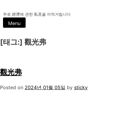
Skip
to
주로 經濟에 관한 私見을 끼적거립니다
content
Menu
[태그:]
觀光弗
觀光弗
Posted on
2024년 01월 05일
by
sticky