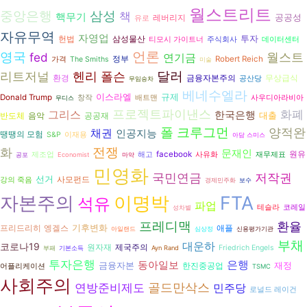
월스트리트
중앙은행
삼성
책
핵무기
공공성
레버리지
유로
자유무역
자영업
투자
헌법
삼성물산
티모시 가이트너
주식회사
데이터센터
영국
언론
월스트
fed
연기금
정부
Robert Reich
가격
The Smiths
미술
리트저널
달러
헨리 폴슨
환경
금융자본주의
무상급식
공산당
무임승차
베네수엘라
이스라엘
규제
Donald Trump
창작
배트맨
사우디아라비아
무디스
프로젝트파이낸스
화폐
그리스
한국은행
대출
반도체
음악
공공재
폴 크루그먼
양적완
채권
인공지능
땡땡의 모험
S&P
이재용
아담 스미스
전쟁
화
문재인
원유
facebook
제조업
해고
사유화
재무제표
공포
Economist
마약
민영화
국민연금
저작권
선거
사모펀드
강의 죽음
경제민주화
보수
자본주의
이명박
FTA
석유
파업
테슬라
코레일
성차별
프레디맥
환율
기후변화
프리드리히 엥겔스
애플
아일랜드
심상정
신용평가기관
부채
대운하
코로나19
원자재
제국주의
Friedrich Engels
부패
기본소득
Ayn Rand
투자은행
은행
동아일보
금융자본
재정
한진중공업
어플리케이션
TSMC
사회주의
골드만삭스
연방준비제도
민주당
로널드 레이건