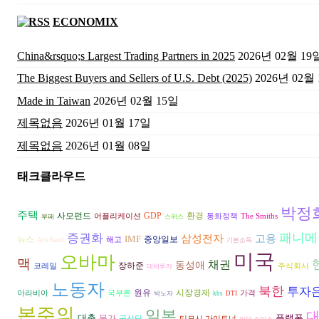
ECONOMIX
China&rsquo;s Largest Trading Partners in 2025
2026년 02월 19
The Biggest Buyers and Sellers of U.S. Debt (2025)
2026년 02월
Made in Taiwan
2026년 02월 15일
제목없음
2026년 01월 17일
제목없음
2026년 01월 08일
태크클라우드
박정
주택
환경
사모펀드
GDP
어플리케이션
통화정책
The Smiths
부패
스위스
패니메
증권화
삼성전자
고용
IMF
뉴스
중앙일보
해고
Ayn Rand
기본소득
미국
오바마
맥
채권
동성애
장하준
코레일
주식회사
대체투자
노동자
북한
투자
원유
시장경제
아라비아
국부론
가격
박노자
kbs
DTI
본주의
일본
대출
플랫폼
물가
공산당
티모시 가이트너