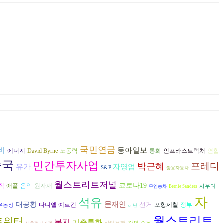
국민연금
비
동아일보
에너지
David Byrne
노동력
연합
통화
인프라스트럭처
중국
민간투자사업
프레디
박근혜
유가
자영업
S&P
쌍용자동차
월스트리트저널
코로나19
음악
직
애플
원자재
사우디
무임승차
Bernie Sanders
자
석유
문재인
대공황
선거
다니엘 예르긴
포항제철
정부
유동성
레닌
월스트리트
트위터
복지
기축통화
산업은행
강의 죽음