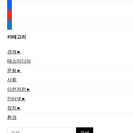
facebook
rss
media-
document
카테고리
경제
►
매스미디어
문화
►
사회
이런저런
►
인터넷
►
정치
►
환경
검