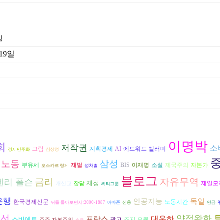
일
 19일
이명박
희
저작권
소
그림
AI
계획경제
에드워드 벨러미
경제민주화
심상정
노동
삼성
재벌
자본가
부유세
BIS
이재명
소설
제국주의
오스카르 랑게
성차별
블로그
자유무역
금리
헨리 폴슨
재정
제일모
개신교
잡담
씨티그룹
은행
인공지능
독일
한국경제신문
노동시간
뒤를 돌아보면서:2000-1887
아마존
신용
연금
대선
양적완화
대운하
프랑스
소비에트
광고
조지 오웰
주주 자본주의