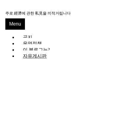
Skip
to
주로 經濟에 관한 私見을 끼적거립니다
content
Menu
공지
운영정책
이 블로그는?
자유게시판