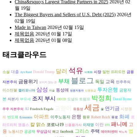
China&rsquo;s Largest Trading Partners in 2025
2026년 02
월 19일
The Biggest Buyers and Sellers of U.S. Debt (2025)
2026년
02월 19일
Made in Taiwan
2026년 02월 15일
제목없음
2026년 01월 17일
제목없음
2026년 01월 08일
태크클라우드
석유
달러
대출
시장
금융
소설
Donald Trump
밀턴 프리드먼
Ayn Rand
사회화
블로그
부채
금융위기
독일
교육
자본주의
민주주의
보이지 않는 손
삼성
투자은행
동성애
금융자
이스탄불
캘리포니아
미술
쌍용자동차
신용등급
박정희
조지 부시
본
자본가
도널드 트럼프
David Byrne
부유세
OECD
세금
고양이
연기금
AI
시장경
주주 자본주의
Friedrich Engels
유동성
물
아파트
은행
화폐
이주노동자
제
반도체
원유
프
Robert Reich
유로
Economist
패니메
고
칼 맑스
코로나19
이란
리드리히 엥겔스
이재명
신용평가사
DTI
그리스
용
법
주택
공공재
노동시간
무상급식
facebook
해고
데이터센터
박노자