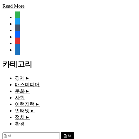
Read More
feedly
twitter
tumblr
facebook
rss
media-
document
카테고리
경제
►
매스미디어
문화
►
사회
이런저런
►
인터넷
►
정치
►
환경
검