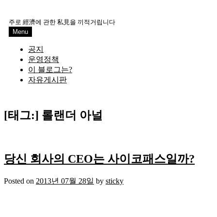
Skip
to
주로 經濟에 관한 私見을 끼적거립니다
content
Menu
공지
운영정책
이 블로그는?
자유게시판
[태그:]
롤랜더 아널
당신 회사의 CEO는 사이코패스일까?
Posted on
2013년 07월 28일
by
sticky