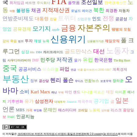
FTA
국
노
조선일보
플랫폼
최저임금
한국경제신문
배트맨
주식회사
동
지적재산권
북한
불평등
채권
최경환
자동차
로널드 레이건
여행
트위터
전쟁
연방준비제도
인도
대통령
자
공공성
잡담
산업은행
자본주의
금융
모기지
영업
공유경제
땡땡의 모험
apple
신용위기
폴 크
투자
재벌
제일모직
강의 죽음
뉴욕
범죄
신용평가기관
노동자
루그먼
대선
골드만삭스
성장
그
캐리트레이드
kbs
1984
저작권
유럽
민주당
한국은행
IMF
림
물가
사우디아라비아
The Big Short
중국
파업
공공서비스
이스라엘
계획경제
연금
뒤를 돌아보면서:2000-1887
부동산
오
헨리 폴슨
연합뉴스
장하준
정부
공산당
무디스
보호무역
바마
소비
Karl Marx
재정
다니엘 예르긴
아이폰
에너
아인 랜드
레닌
부패
일본
공기업
유가
삼성전자
기후변화
지
제국주의
금
대체투자
Amazon
언론
문재인
MBS
노동력
리스크
매스미디어
중앙일
가격
코레일
무인화
성차별
인공지능
보
TSMC
이 저작물은
크리에이티브 커먼즈 저작자표시-비영리-동일조건변경허락 2.0 country.kr 라이선스
에 따라 이용