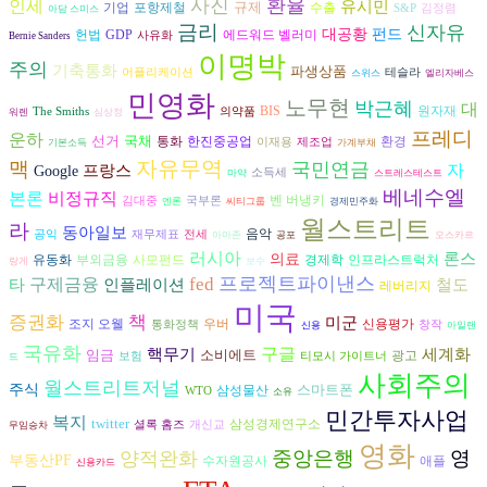
사진
환율
인세
유시민
규제
수출
기업
포항제철
S&P
김정렴
아담 스미스
금리
신자유
대공황
펀드
헌법
GDP
에드워드 벨러미
사유화
Bernie Sanders
이명박
주의
기축통화
파생상품
어플리케이션
테슬라
스위스
엘리자베스
민영화
노무현
박근혜
대
BIS
원자재
The Smiths
의약품
워렌
심상정
프레디
운하
선거
국채
환경
통화
한진중공업
이재용
제조업
기본소득
가계부채
자유무역
맥
국민연금
자
프랑스
Google
소득세
마약
스트레스테스트
베네수엘
본론
비정규직
벤 버냉키
김대중
국부론
엔론
씨티그룹
경제민주화
월스트리트
라
동아일보
음악
공익
재무제표
전세
아마존
공포
오스카르
러시아
론스
의료
경제학
유동화
부외금융
사모펀드
인프라스트럭처
랑게
보수
프로젝트파이낸스
구제금융
fed
타
인플레이션
철도
레버리지
미국
증권화
책
미군
조지 오웰
우버
신용평가
통화정책
창작
신용
아일랜
국유화
구글
핵무기
세계화
임금
소비에트
광고
보험
티모시 가이트너
드
사회주의
월스트리트저널
주식
스마트폰
삼성물산
WTO
소유
민간투자사업
복지
twitter
삼성경제연구소
셜록 홈즈
개신교
무임승차
영화
중앙은행
영
양적완화
부동산PF
수자원공사
애플
신용카드