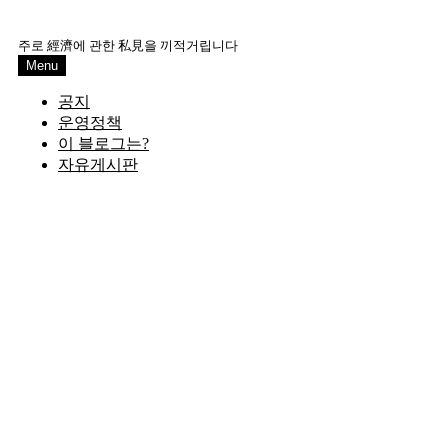
Skip
to
주로 經濟에 관한 私見을 끼적거립니다
content
Menu
공지
운영정책
이 블로그는?
자유게시판