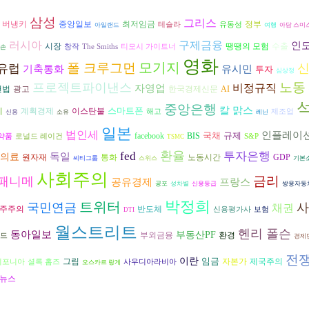
삼성
그리스
 버냉키
중앙일보
최저임금
정부
테슬라
유동성
아일랜드
여행
아담 스미
러시아
구제금융
인
시장
수출
땡땡의 모험
창작
The Smiths
티모시 가이트너
 손
영화
모기지
폴 크루그먼
유럽
기축통화
유시민
투자
심상정
노동
프로젝트파이낸스
비정규직
자영업
헌법
광고
AI
한국경제신문
중앙은행
칼 맑스
스마트폰
지
계획경제
이스탄불
해고
제조업
신용
소유
레닌
일본
법인세
인플레이
국채
규제
facebook
BIS
약품
로널드 레이건
S&P
TSMC
환율
fed
투자은행
독일
의료
원자재
통화
노동시간
GDP
씨티그룹
스위스
기본
사회주의
금리
패니메
공유경제
프랑스
공포
성차별
신용등급
쌍용자동
박정희
트위터
국민연금
사
채권
반도체
주주의
신용평가사
보험
DTI
월스트리트
헨리 폴슨
동아일보
부동산PF
환경
부외금융
드
경제
전
이란
임금
그림
자본가
제국주의
리포니아
셜록 홈즈
사우디아라비아
오스카르 랑게
뉴스