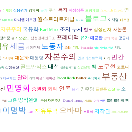
복지
연
주식
파생상품
경제학
신용평가
물가
포항제철
이재용
Friedrich Engels
스
블로그
월스트리트저널
도
다니엘 예르긴
이재명
배트맨
대체투자
박노자
신자유주의
국유화
조지 부시
자본론
삼성전자
Karl Marx
철도
프레디맥
유가
대공황
장하준
공공재
사모펀드
삼성경제연구소
강의 죽음
물
세금
노동자
석유
IMF
시장경제
재벌
기업
Economist
엘리자베스 워렌
자본주의
민간
대운하
션
대통령
인프라스트럭처
가격
가계부채
노무현
대선
골드만삭스
책
코로나
삼성물산
산업은행
소득
신용평가기관
부동산
달러
twitter
Robert Reich
재무제표
어플리케이션
주식회사
차
마약
민영화
언론
진
증권화
화폐
민주당
소
플랫폼
음악
소설
금
양적완화
고용
금융자본주의
프리드리히 엥
Donald Trump
민주화
사회화
연금
엔론
이명박
오바마
자유무역
쟁
저작권
소득세
1984
Bernie Sanders