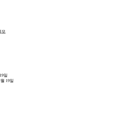
메모
 19일
2월 19일