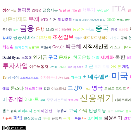
FTA
불평등
핵무기
성장
금융자본
벤
밀턴 프리드먼
무상급식
김정렴
미술
부채
방준비제도
선거
제일모직
WTO
OECD
뒤를 돌아보면서:2000-1887
보이지 않는
금융
중국
은행
MBS
동성애
펀드
원유
공산당
데이터센터
코레일
보수
조선일보
공공서비스
기후변화
에드워드 벨러미
김대중
apple
개신교
공익
박근혜
지적재산권
최경환
Google
리스크
에너
통화정책
신용카드
무임승차
북한
구글
연기금
문재인
한국은행
세계화
대출
David Byrne
노동력
의
투자사업
미군
이주노동자
재정
조지 오웰
아이폰
무인화
무디스
The Big Short
미국
베네수엘라
19
공공성
수자원공사
자동차
스트레스테스트
Ayn Rand
고양이
영국
론스타
이스라엘
도널드 트럼프
애플
매스미디어
민
잡담
범죄
신용위기
공기업
아파트
비
주주 자본주의
캐리트레이
부패
보호무역
교육
인공지능
주택
겔스
레버리지
아인 랜드
부유세
뉴욕
전세
유로
캘
Amazon
파업
금융위기
소비에트
연합
한진중공업
유동화
우버
사유화
국부론
아마존
kbs