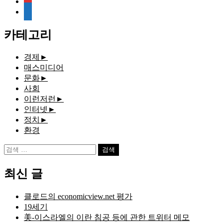
media-
document
카테고리
경제
►
매스미디어
문화
►
사회
이런저런
►
인터넷
►
정치
►
환경
검
색:
최신 글
클로드의 economicview.net 평가
19세기
美-이스라엘의 이란 침공 등에 관한 트위터 메모