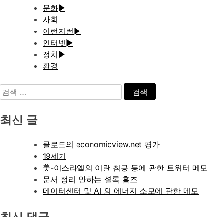
문화
►
사회
이런저런
►
인터넷
►
정치
►
환경
검
색:
최신 글
클로드의 economicview.net 평가
19세기
美-이스라엘의 이란 침공 등에 관한 트위터 메모
문서 정리 안하는 셜록 홈즈
데이터센터 및 AI 의 에너지 소모에 관한 메모
최신 댓글