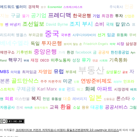
오바마
인공
경제학
에드워드 벨러미
주식회사
보수
Economist
스트레스테스트
프레디맥
공기업
구글
지능
한국은행
최경환
투자
물가
기업
산업은
조지 부시
조선일보
소비
칼 맑스
국채
벤 버냉키
David Byrne
프
행
중국
선거
임금
리드리히 엥겔스
부외금융
유동화
우버
국부론
사우디아라비아
베네수엘라
투자은행
독일
시장
삼성경
Friedrich Engels
보이지 않는 손
마약
중앙은행
기후변화
환경
공공재
제연구소
facebook
금
한진중공업
가격
Ayn
유가
기축통화
핵무기
재정
이주노동자
성장
OECD
Rand
부패
연금
사회화
부동산
유럽
자
자영업
MBS
삼성물산
최저임금
부유세
의약품
공포
골드만삭스
연방준비제도
본론
미군
인프라
주주 자본주의
apple
신용
화폐
구제금융
아파트
Karl Marx
펀드
시장경제
스트럭처
유로
해고
배트
일본
복지
론스타
의료
대출
헌법
수
이스탄불
레버리지
맨
유동성
신용등급
환율
교육
공공서비스
대공황
자원공사
원유
그림
소설
전세
아마존
쌍용자동차
이 저작물은
크리에이티브 커먼즈 저작자표시-비영리-동일조건변경허락 2.0 country.kr 라이선스
에 따라 이용