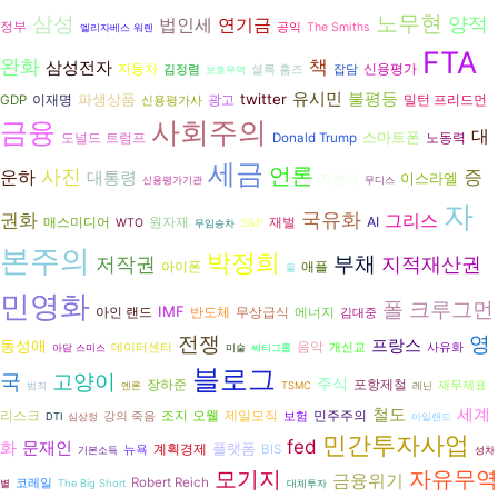
노무현
삼성
양적
법인세
연기금
정부
공익
The Smiths
엘리자베스 워렌
FTA
완화
책
삼성전자
자동차
신용평가
김정렴
셜록 홈즈
잡담
보호무역
유시민
불평등
파생상품
twitter
광고
GDP
이재명
밀턴 프리드먼
신용평가사
사회주의
금융
대
스마트폰
도널드 트럼프
노동력
Donald Trump
세금
언론
사진
증
운하
대통령
이스라엘
자본가
신용평가기관
무디스
자
권화
국유화
그리스
재벌
AI
매스미디어
원자재
WTO
S&P
무임승차
본주의
박정희
저작권
부채
지적재산권
아이폰
애플
물
민영화
폴 크루그먼
IMF
반도체
에너지
아인 랜드
무상급식
김대중
전쟁
영
동성애
프랑스
음악
데이터센터
개신교
사유화
아담 스미스
미술
씨티그룹
블로그
국
고양이
주식
장하준
포항제철
재무제표
범죄
엔론
TSMC
레닌
철도
세계
리스크
조지 오웰
제일모직
민주주의
강의 죽음
보험
DTI
심상정
아일랜드
민간투자사업
fed
화
문재인
플랫폼
계획경제
BIS
뉴욕
기본소득
성차
자유무역
모기지
금융위기
Robert Reich
코레일
별
The Big Short
대체투자