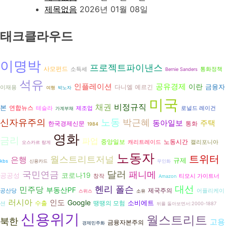
제목없음
2026년 01월 08일
태크클라우드
이명박
프로젝트파이낸스
사모펀드
소득세
통화정책
Bernie Sanders
석유
인플레이션
공유경제
이란
금융자
다니엘 예르긴
이재용
여행
박노자
미국
비정규직
채권
본
연합뉴스
테슬라
제조업
로널드 레이건
가계부채
신자유주의
노동
박근혜
동아일보
주택
한국경제신문
통화
1984
영화
금리
파업
중앙일보
노동시간
캐리트레이드
캘리포니아
오스카르 랑게
노동자
트위터
월스트리트저널
은행
규제
kbs
신용카드
무인화
국민연금
달러
패니메
코로나19
공공성
창작
티모시 가이트너
Amazon
대선
헨리 폴슨
민주당
부동산PF
제국주의
공산당
어플리케이
스위스
소유
러시아
인도
Google
소비에트
수출
땡땡의 모험
션
뒤를 돌아보면서:2000-1887
신용위기
월스트리트
북한
고용
금융자본주의
경제민주화