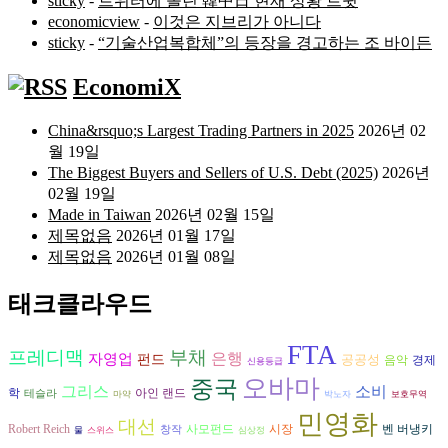
sticky
-
트위터에 올린 韓中日 현재 상황 트윗
economicview
-
이것은 지브리가 아니다
sticky
-
“기술산업복합체”의 등장을 경고하는 조 바이든
EconomiX
China&rsquo;s Largest Trading Partners in 2025
2026년 02
월 19일
The Biggest Buyers and Sellers of U.S. Debt (2025)
2026년
02월 19일
Made in Taiwan
2026년 02월 15일
제목없음
2026년 01월 17일
제목없음
2026년 01월 08일
태크클라우드
FTA
프레디맥
부채
은행
자영업
펀드
공공성
음악
경제
신용등급
오바마
중국
그리스
소비
학
아인 랜드
테슬라
마약
박노자
보호무역
민영화
대선
시장
벤 버냉키
Robert Reich
사모펀드
창작
물
스위스
심상정