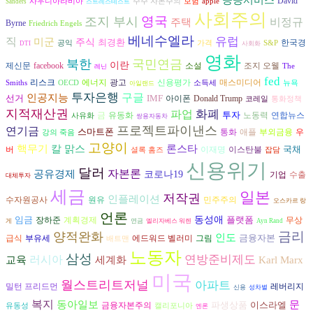
David
사우디아라비아
주주 자본주의
보험
apple
Sanders
스트레스테스트
사회주의
영국
조지 부시
비정규
주택
Byrne
Friedrich Engels
베네수엘라
직
유럽
미군
주식
최경환
한국경
공익
가격
S&P
DTI
사회화
영화
북한
국민연금
이란
조지 오웰
제신문
facebook
소설
The
레닌
fed
리스크
에너지
광고
신용평가
매스미디어
Smiths
OECD
소득세
뉴욕
아일랜드
투자은행
구글
인공지능
선거
IMF
아이폰
Donald Trump
코레일
통화정책
지적재산권
파업
화폐
투자
노동력
연합뉴스
금
유동화
사유화
쌍용자동차
프로젝트파이낸스
연기금
스마트폰
통화
애플
부외금융
우
강의 죽음
고양이
론스타
핵무기
칼 맑스
국채
버
이재명
이스탄불
셜록 홈즈
잡담
신용위기
달러
자본론
공유경제
코로나19
수출
기업
대체투자
세금
일본
저작권
인플레이션
수자원공사
원유
민주주의
오스카르 랑
언론
임금
동성애
플랫폼
장하준
계획경제
무상
게
연금
엘리자베스 워렌
Ayn Rand
금리
양적완화
인도
금융자본
그림
급식
부유세
에드워드 벨러미
배트맨
노동자
삼성
러시아
연방준비제도
교육
세계화
Karl Marx
미국
월스트리트저널
아파트
밀턴 프리드먼
레버리지
신용
성차별
복지
동아일보
문
파생상품
이스라엘
금융자본주의
유동성
캘리포니아
엔론