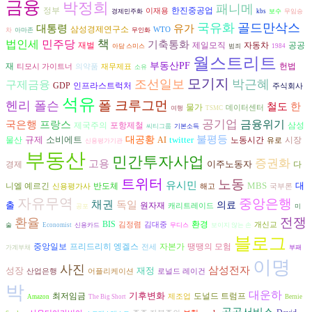
금융
박정희
패니메
정부
한진중공업
이재용
경제민주화
kbs
보수
무임승
국유화
골드만삭스
유가
대통령
삼성경제연구소
WTO
차
아마존
무인화
책
법인세
민주당
기축통화
재벌
자동차
공공
제일모직
아담 스미스
범죄
1984
월스트리트
부동산PF
재
헌법
티모시 가이트너
의약품
재무제표
소유
모기지
조선일보
박근혜
구제금융
GDP
인프라스트럭처
주식회사
석유
폴 크루그먼
헨리 폴슨
철도
한
물가
데이터센터
여행
TSMC
공기업
금융위기
국은행
프랑스
삼성
제국주의
포항제철
씨티그룹
기본소득
불평등
규제
소비에트
대공황
twitter
물산
AI
시장
노동시간
유로
신용평가기관
부동산
민간투자사업
증권화
고용
이주노동자
경제
다
트위터
노동
유시민
MBS
대
니엘 예르긴
반도체
신용평가사
해고
국부론
자유무역
중앙은행
채권
독일
출
의료
원자재
캐리트레이드
공포
미
전쟁
환율
환경
BIS
김정렴
김대중
개신교
술
Economist
신용카드
무디스
보이지 않는 손
블로그
프리드리히 엥겔스
자본가
중앙일보
땡땡의 모험
전세
가계부채
부패
이명
사진
삼성전자
성장
재정
산업은행
어플리케이션
로널드 레이건
박
대운하
기후변화
도널드 트럼프
최저임금
제조업
Amazon
The Big Short
Bernie
공공서비스