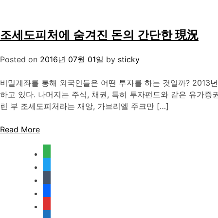
조세도피처에 숨겨진 돈의 간단한 現況
Posted on
2016년 07월 01일
by
sticky
비밀계좌를 통해 외국인들은 어떤 투자를 하는 것일까? 2013년
하고 있다. 나머지는 주식, 채권, 특히 투자펀드와 같은 유가
린 부 조세도피처라는 재앙, 가브리엘 주크만 […]
Read More
feedly
twitter
tumblr
facebook
rss
media-