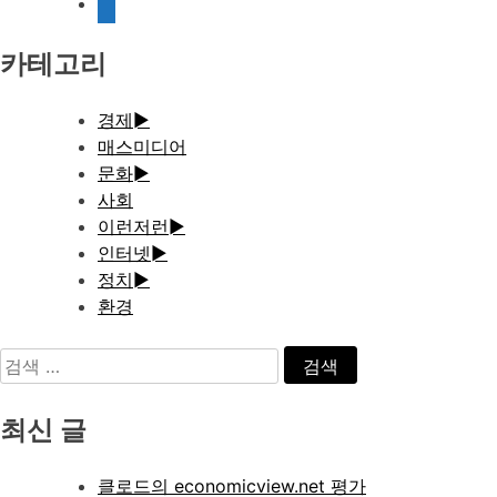
document
카테고리
경제
►
매스미디어
문화
►
사회
이런저런
►
인터넷
►
정치
►
환경
검
색:
최신 글
클로드의 economicview.net 평가