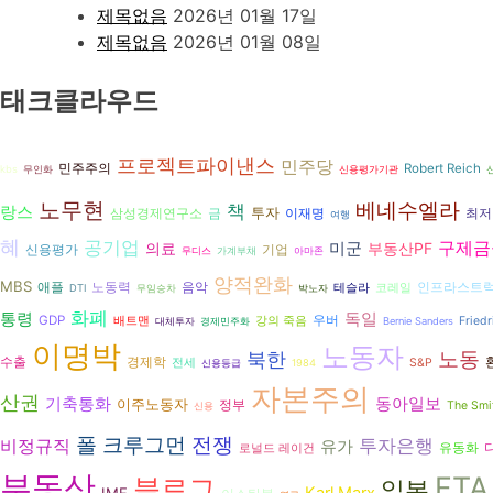
제목없음
2026년 01월 17일
제목없음
2026년 01월 08일
태크클라우드
프로젝트파이낸스
민주당
민주주의
Robert Reich
kbs
무인화
신용평가기관
노무현
베네수엘라
책
랑스
투자
삼성경제연구소
금
이재명
최저
여행
혜
공기업
구제금
의료
미군
부동산PF
신용평가
기업
무디스
가계부채
아마존
양적완화
MBS
노동력
음악
애플
인프라스트
테슬라
코레일
DTI
무임승차
박노자
화폐
독일
통령
GDP
우버
배트맨
강의 죽음
Friedr
대체투자
경제민주화
Bernie Sanders
이명박
노동자
북한
노동
수출
경제학
전세
S&P
신용등급
1984
자본주의
산권
기축통화
동아일보
이주노동자
정부
The Smi
신용
전쟁
폴 크루그먼
투자은행
비정규직
유가
유동화
로널드 레이건
부동산
FTA
블로그
일본
Karl Marx
IMF