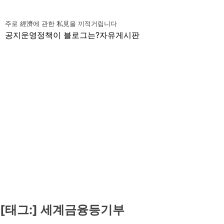
Skip
to
주로 經濟에 관한 私見을 끼적거립니다
content
공지
운영정책
이 블로그는?
자유게시판
[태그:]
세계금융등기부