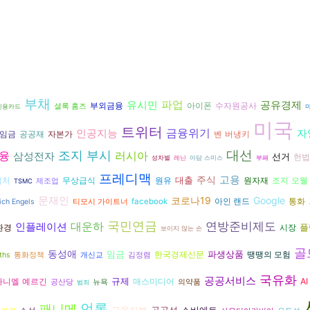
부채
파업
유시민
공유경제
아이폰
수자원공사
부외금융
셜록 홈즈
신용카드
미국
트위터
금융위기
인공지능
자
공공재
자본가
벤 버냉키
임금
대선
조지 부시
융
러시아
삼성전자
선거
헌법
성차별
레닌
아담 스미스
부패
프레디맥
고용
주식
대출
원유
조지 오웰
럭처
무상급식
원자재
제조업
TSMC
문재인
코로나19
Google
facebook
아인 랜드
통화
ich Engels
티모시 가이트너
국민연금
연방준비제도
대운하
인플레이션
플
환경
시장
보이지 않는 손
골
동성애
임금
파생상품
한국경제신문
땡땡의 모험
ths
통화정책
개신교
김정렴
국유화
공공서비스
규제
다니엘 예르긴
AI
매스미디어
공산당
뉴욕
의약품
범죄
언론
패니메
금융자본
공공성
소비에트