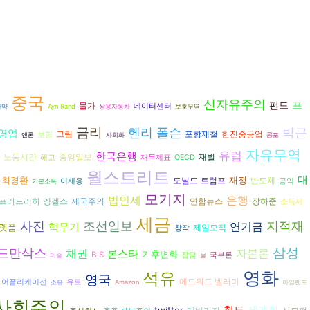
중국
신자유주의
펀드
프
물가
데이터센터
마약
Ayn Rand
쌍용자동차
보호무역
금리
헨리 폴슨
박근
영업
그림
포항제철
한진중공업
보험
엔론
사회화
공포
자유무역
유럽
한국은행
재벌
노동시간
중앙일보
해고
재무제표
OECD
월스트리트
대
최경환
재정
도널드 트럼프
반도체
이재용
공익
기본소득
모기지
은행
법인세
프리드리히 엥겔스
연합뉴스
장하준
제국주의
소득세
세금
지적재
사진
조선일보
연기금
핵무기
랫폼
제일모직
창작
드만삭스
삼성
자본론
채권
론스타
기후변화
BIS
잡담
국부론
미술
물
영화
석유
영국
에드워드 벨러미
어플리케이션
유로
소유
Amazon
아일랜드
사회주의
철도
세계화
twitter