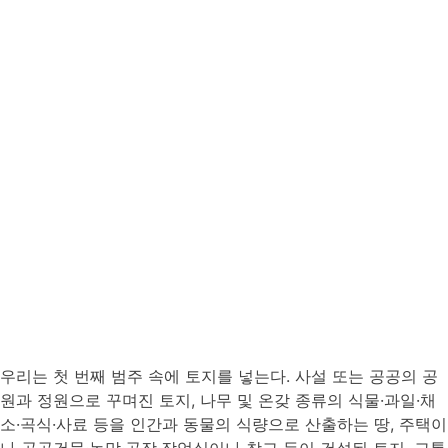
우리는 첫 번째 범주 속에 토지를 넣는다. 사설 또는 공공의 공
원과 정원으로 꾸며진 토지, 나무 및 온갖 종류의 식물·과일·채
소·곡식·사료 등을 인간과 동물의 식량으로 산출하는 땅, 주택이
나 공공건물·농막·공장·작업실이나 창고 등이 건설된 토지, 교통