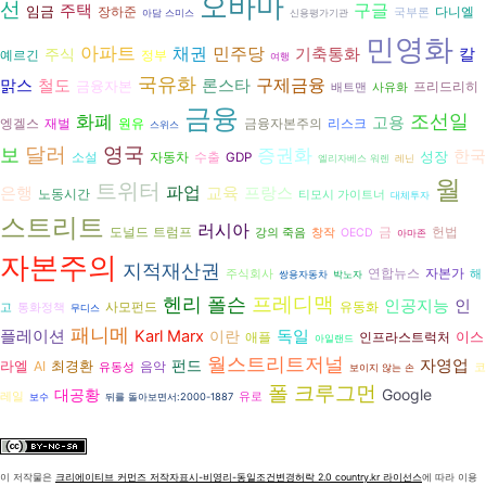
오바마
선
구글
주택
임금
장하준
다니엘
국부론
아담 스미스
신용평가기관
민영화
아파트
채권
민주당
기축통화
주식
칼
예르긴
정부
여행
국유화
구제금융
론스타
맑스
철도
금융자본
프리드리히
배트맨
사유화
금융
화폐
조선일
고용
엥겔스
재벌
원유
금융자본주의
리스크
스위스
영국
달러
보
증권화
한국
성장
자동차
수출
소설
GDP
엘리자베스 워렌
레닌
월
트위터
파업
교육
은행
프랑스
노동시간
티모시 가이트너
대체투자
스트리트
러시아
도널드 트럼프
헌법
금
강의 죽음
창작
OECD
아마존
자본주의
지적재산권
연합뉴스
자본가
주식회사
해
쌍용자동차
박노자
프레디맥
헨리 폴슨
인공지능
인
사모펀드
유동화
고
통화정책
무디스
패니메
플레이션
독일
Karl Marx
이란
이스
애플
인프라스트럭처
아일랜드
월스트리트저널
펀드
자영업
라엘
최경환
AI
음악
유동성
코
보이지 않는 손
폴 크루그먼
대공황
Google
레일
유로
보수
뒤를 돌아보면서:2000-1887
이 저작물은
크리에이티브 커먼즈 저작자표시-비영리-동일조건변경허락 2.0 country.kr 라이선스
에 따라 이용