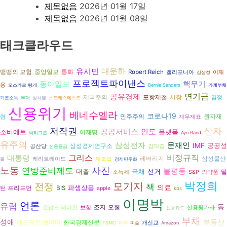
제목없음
2026년 01월 17일
제목없음
2026년 01월 08일
태크클라우드
대운하
유시민
땡땡의 모험
중앙일보
통화
Robert Reich
캘리포니아
이재
심상정
프로젝트파이낸스
동아일보
핵무기
용
오스카르 랑게
Bernie Sanders
가계부채
연기금
공유경제
시장
제국주의
포항제철
김정
기본소득
부패
성차별
스트레스테스트
신용위기
베네수엘라
코로나19
민주주의
원자재
렴
재무제표
저작권
신자
공공서비스
인도
소비에트
플랫폼
이재명
씨티그룹
Ayn Rand
유주의
삼성전자
문재인
IMF
공공성
삼성경제연구소
공산당
김대중
신용등급
그리스
비정규직
대통령
삼성물산
레버리지
캐리트레이드
제조업
물
경제민주화
노동
연방준비제도
사진
불평등
대출
국채
선거
밀
소득세
S&P
의약품
박정희
전쟁
모기지
책
의료
파생상품
턴 프리드먼
BIS
apple
kbs
이명박
언론
유럽
동
조지 오웰
로널드 레이건
보험
신용평가사
신용카드
부채
성애
부동산
에드워드 벨러미
한국경제신문
개신교
TSMC
마약
미술
Amazon