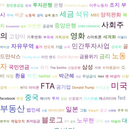
조지 부
투자은행
은행
PF
이주노동자
한진중공업
전세
Friedrich Engels
세금
석유
시
양적완화
복
미군
MBS
노동력
우버
공익
셜록 홈즈
사회주
중앙은행
지
자본론
공공재
사우디아라비아
Economist
범죄
의
영화
고양이
세계화
기후변화
스마트폰
부유세
계획경제
어플리
민간투자사업
자유무역
골
반도체
경제학
물가
기업
케이션
뉴욕
노동
드만삭스
금리
금융위기
David Byrne
아인 랜드
The Big Short
자
국민연금
삼성
유가
소
수자원공사
The Smiths
산업은행
가격
무인화
환율
북한
박근혜
비
재정
twitter
벤 버냉키
시장
무상급식
소유
연금
1984
미국
FTA
공기업
경제
아이폰
Donald Trump
부외금융
WTO
보호무역
중국
fed
투자
환경
에너지
facebook
신용평가
이스탄불
매스미디어
잡담
부동산
일본
법인세
그림
광고
데이터센터
주주 자
신용
무임승차
사회화
블로그
노무현
대
규제
제일모직
최저임금
본주의
테슬라
DTI
공포
엔론