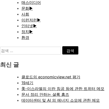
매스미디어
문화
►
사회
이런저런
►
인터넷
►
정치
►
환경
검
색:
최신 글
클로드의 economicview.net 평가
19세기
美-이스라엘의 이란 침공 등에 관한 트위터 메모
문서 정리 안하는 셜록 홈즈
데이터센터 및 AI 의 에너지 소모에 관한 메모