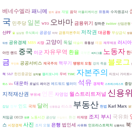
베네수엘라
패니메
재벌
음악
수자원공사
유동화
어플리케이션
범죄
공포
국
오바마
일본
금융위기
민주당
twitter
장하준
WTO
산업은행
저작권
산PF
공공성
대공황
금융자본주의
무상급식
주식회사
물
심상정
마약
쌍
고양이
러시아
독일
공유경제
MBS
시장
애플
테슬라
유동성
재무제표
워렌
중국
노동자
자유무역
환율
미군
한
아인 랜드
국부론
씨티그룹
금
블로그
공공서비스
핵무기
제국주의
땡땡의 모험
강의 죽음
무인화
자본주의
한진중공업
우버
책
S&P
캘리포니아
티모시 가이트
성차별
TSMC
석유
대운하
경제학
에드워드 벨러미
중앙
로널드 레이건
위스
kbs
스트레스테스트
신용
언론
지적재산권
월스트리트저널
자영업
부유세
부동산
달러
인도
Karl Marx
국채
리스크
헌법
정부
잡담
보
신용등급
조지 부시
국유화
환경
저임금
노동시간
이재명
OECD
공산당
엔론
아일랜드
사진
북
은행
법인세
스
시장경제
조지 오웰
인프라스트럭처
사유화
신용카드