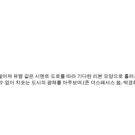
떨어져 유령 같은 시멘트 도로를 따라 기다란 리본 모양으로 흘러
이 치솟는 도시의 광채를 마주보며.[존 더스패서스 씀, 박경희 옮김, 