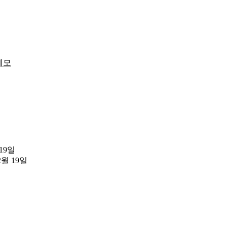
메모
 19일
2월 19일