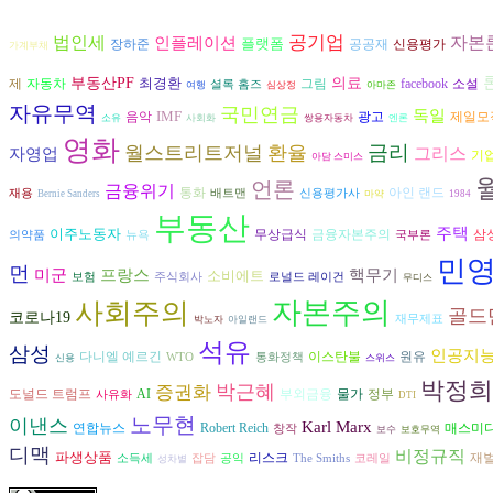
공기업
자본
법인세
인플레이션
플랫폼
장하준
공공재
신용평가
가계부채
부동산PF
최경환
의료
제
자동차
그림
facebook
소설
셜록 홈즈
여행
심상정
아마존
자유무역
국민연금
독일
IMF
음악
광고
제일모
소유
사회화
쌍용자동차
엔론
영화
금리
월스트리트저널
환율
그리스
자영업
기
아담 스미스
언론
금융위기
통화
아인 랜드
재용
배트맨
신용평가사
Bernie Sanders
마약
1984
부동산
주택
이주노동자
금융자본주의
삼
무상급식
의약품
뉴욕
국부론
민
먼
미군
프랑스
핵무기
소비에트
보험
주식회사
로널드 레이건
무디스
자본주의
사회주의
골드
코로나19
재무제표
박노자
아일랜드
석유
삼성
인공지
다니엘 예르긴
원유
이스탄불
WTO
통화정책
신용
스위스
박정희
박근혜
증권화
도널드 트럼프
AI
부외금융
물가
정부
사유화
DTI
노무현
이낸스
Karl Marx
연합뉴스
Robert Reich
매스미
창작
보수
보호무역
디맥
비정규직
파생상품
리스크
재
소득세
잡담
공익
The Smiths
코레일
성차별