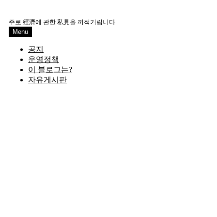
Skip
to
주로 經濟에 관한 私見을 끼적거립니다
content
Menu
공지
운영정책
이 블로그는?
자유게시판