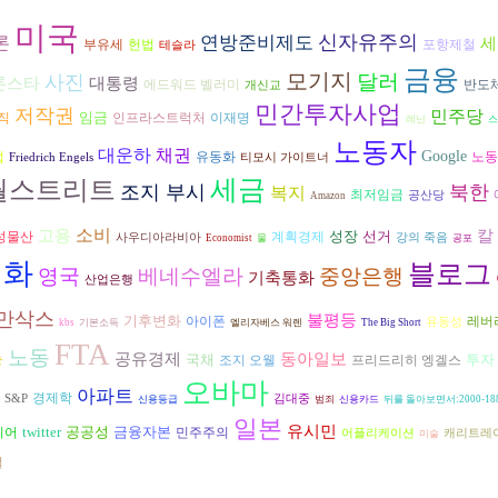
미국
신자유주의
론
연방준비제도
세
헌법
부유세
포항제철
테슬라
금융
모기지
달러
사진
론스타
대통령
반도
에드워드 벨러미
개신교
민간투자사업
저작권
민주당
임금
직
인프라스트럭처
이재명
레닌
스
노동자
대운하
채권
Google
노동
업
유동화
Friedrich Engels
티모시 가이트너
세금
월스트리트
조지 부시
북한
복지
최저임금
공산당
Amazon
고용
소비
칼
성장
선거
성물산
계획경제
사우디아라비아
강의 죽음
Economist
물
공포
영화
블로그
영국
베네수엘라
중앙은행
기축통화
산업은행
만삭스
불평등
기후변화
아이폰
레버
유동성
kbs
기본소득
엘리자베스 워렌
The Big Short
FTA
노동
능
동아일보
공유경제
국채
투자
조지 오웰
프리드리히 엥겔스
오바마
아파트
경제학
S&P
김대중
신용등급
범죄
신용카드
뒤를 돌아보면서:2000-18
일본
유시민
twitter
공공성
금융자본
디어
민주주의
어플리케이션
캐리트레
미술
벌