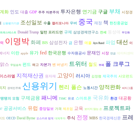
부채
투자은행
구글
인도
연기금
계화
대출
시장경
GDP
주주 자본주의
중국
조선일보
책
재정
체
수출
우버
한진중공업
캘리포니아
신용평가기관
규제
동성애
Donald Trump
밀턴 프리드먼
삼성경제연구소
전세
트레스테스트
무인화
이명박
대선
화폐
은행
파업
삼성전자
력
BIS
금
애플
이
Ayn Rand
fed
유가
한국은행
문재인
이란
에너지
수자원공사
시장
apple
데이터센터
연금
트위터
폴 크루그
 맑스
철도
펀드
자본가
벤 버냉키
해고
무임승차
부패
고양이
지적재산권
러시아
이스라엘
원자재
제국주의
사모펀드
김정렴
신용위기
헨리 폴슨
양적완화
리지
노동시간
경제민주화
씨티그룹
패니메
국유화
구제금융
스마트폰
대공황
환경
땡땡의 모험
유로
TSMC
프로젝트파
유럽
공공서비스
교육
중앙일보
가격
제조업
87
보이지 않는 손
전쟁
프레
주식
MBS
David Byrne
한국경제신문
이드
OECD
오스카르 랑게
대체투자