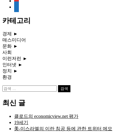
media-
document
카테고리
경제
►
매스미디어
문화
►
사회
이런저런
►
인터넷
►
정치
►
환경
검
색:
최신 글
클로드의 economicview.net 평가
19세기
美-이스라엘의 이란 침공 등에 관한 트위터 메모