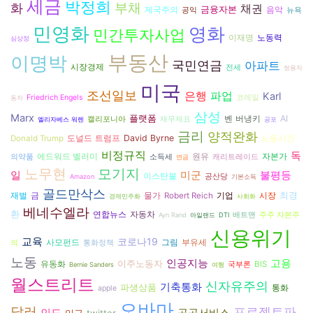
세금
박정희
부채
화
채권
금융자본
음악
제국주의
공익
뉴욕
민영화
영화
민간투자사업
노동력
이재명
심상정
부동산
이명박
국민연금
아파트
시장경제
전세
쌍용자
미국
조선일보
은행
파업
Karl
Friedrich Engels
코레일
동차
삼성
Marx
플랫폼
벤 버냉키
AI
캘리포니아
재무제표
엘리자베스 워렌
공포
금리
양적완화
도널드 트럼프
David Byrne
Donald Trump
노동시간
비정규직
독
원유
자본가
에드워드 벨러미
의약품
소득세
캐리트레이드
연금
노무현
모기지
일
불평등
미군
이스탄불
공산당
Amazon
기본소득
골드만삭스
최경
재벌
시장
금
물가
Robert Reich
기업
경제민주화
사회화
베네수엘라
환
연합뉴스
자동차
배트맨
주주 자본주
Ayn Rand
아일랜드
DTI
신용위기
교육
코로나19
그림
사모펀드
부유세
의
통화정책
노동
인공지능
고용
이주노동자
유동화
BIS
국부론
Bernie Sanders
여행
월스트리트
신자유주의
기축통화
파생상품
통화
apple
오바마
달러
프로젝트파
인도
공공서비스