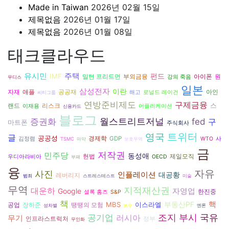
Made in Taiwan
2026년 02월 15일
제목없음
2026년 01월 17일
제목없음
2026년 01월 08일
태크클라우드
유시민
주택
펀드
IMF
아이폰
밀턴 프리드먼
부외금융
원
강의 죽음
무디스
일본
삼성전자
이란
공공재
자재
애플
아인
해고
로널드 레이건
씨티그룹
연방준비제도
구제금융
스
리스크
랜드
이재용
어플리케이션
신용카드
블로그
월스트리트저널
증권화
fed
구
마트폰
주식회사
영국
트위터
글
공공성
경제학
GDP
김정렴
WTO
사
TSMC
마약
보호무역
금
저작권
민주당
동성애
헌법
제일모직
우디아라비아
OECD
부패
융
자유
사진
인플레이션
대공황
레버리지
범죄
스트레스테스트
미술
무역
지적재산권
대운하
Google
자영업
한진중
셜록 홈즈
S&P
책
부동산PF
핵
MBS
이스라엘
장하준
공업
땡땡의 모험
성차별
보수
엔론
조지 부시
공기업
국유
러시아
무기
인프라스트럭처
정부
무인화