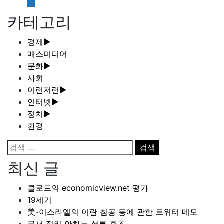
document
카테고리
경제
►
매스미디어
문화
►
사회
이런저런
►
인터넷
►
정치
►
환경
검
색:
최신 글
클로드의 economicview.net 평가
19세기
美-이스라엘의 이란 침공 등에 관한 트위터 메모