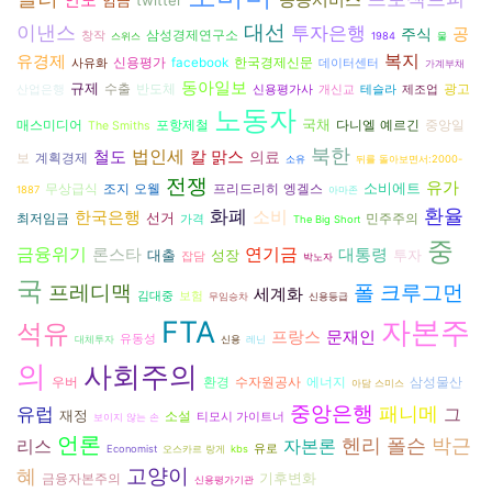
임금
twitter
대선
이낸스
투자은행
주식
공
삼성경제연구소
창작
스위스
1984
물
복지
유경제
신용평가
facebook
한국경제신문
사유화
데이터센터
가계부채
동아일보
규제
수출
반도체
광고
산업은행
신용평가사
개신교
테슬라
제조업
노동자
국채
다니엘 예르긴
매스미디어
포항제철
중앙일
The Smiths
북한
법인세
철도
칼 맑스
의료
보
계획경제
소유
뒤를 돌아보면서:2000-
전쟁
유가
소비에트
조지 오웰
프리드리히 엥겔스
무상급식
1887
아마존
환율
화폐
소비
한국은행
선거
최저임금
민주주의
가격
The Big Short
중
금융위기
론스타
연기금
대통령
대출
성장
투자
잡담
박노자
국
프레디맥
폴 크루그먼
세계화
김대중
보험
무임승차
신용등급
FTA
자본주
석유
프랑스
문재인
유동성
대체투자
신용
레닌
의
사회주의
환경
수자원공사
에너지
삼성물산
우버
아담 스미스
중앙은행
패니메
유럽
그
재정
소설
티모시 가이트너
보이지 않는 손
언론
헨리 폴슨
박근
리스
자본론
유로
Economist
오스카르 랑게
kbs
고양이
혜
기후변화
금융자본주의
신용평가기관