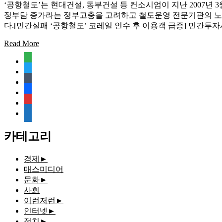
‘공항철도’는 현대건설, 동부건설 등 컨소시엄이 지난 2007년 3
정부담 증가라는 정부고충을 고려하고 철도운영 전문기관의 노하우
다.[민간실패 ‘공항철도’ 코레일 인수 후 이용객 급증] 민간
Read More
feedly
twitter
tumblr
facebook
rss
media-
document
카테고리
경제
►
매스미디어
문화
►
사회
이런저런
►
인터넷
►
정치
►