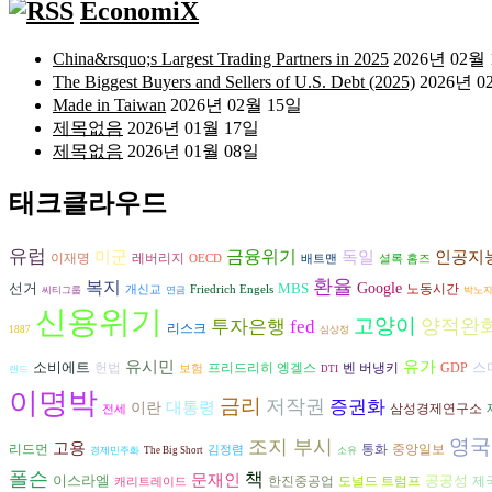
EconomiX
China&rsquo;s Largest Trading Partners in 2025
2026년 02월
The Biggest Buyers and Sellers of U.S. Debt (2025)
2026년 0
Made in Taiwan
2026년 02월 15일
제목없음
2026년 01월 17일
제목없음
2026년 01월 08일
태크클라우드
유럽
금융위기
독일
인공지
미군
이재명
레버리지
OECD
배트맨
셜록 홈즈
환율
복지
선거
MBS
Google
노동시간
개신교
Friedrich Engels
씨티그룹
연금
박노
신용위기
고양이
양적완
투자은행
fed
리스크
1887
심상정
유시민
유가
소비에트
스
헌법
프리드리히 엥겔스
벤 버냉키
GDP
보험
랜드
DTI
이명박
금리
저작권
증권화
대통령
이란
삼성경제연구소
전세
영국
조지 부시
고용
리드먼
통화
중앙일보
김정렴
경제민주화
The Big Short
소유
폴슨
책
문재인
이스라엘
공공성
도널드 트럼프
한진중공업
제
캐리트레이드