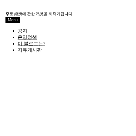
Skip
to
주로 經濟에 관한 私見을 끼적거립니다
content
Menu
공지
운영정책
이 블로그는?
자유게시판