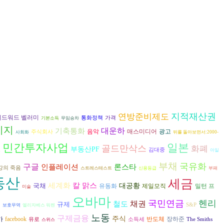
지적재산권
연방준비제도
에드워드 벨러미
통화정책
가격
기본소득
무임승차
기지
대운하
기축통화
음악
광고
매스미디어
주식회사
사회화
뒤를 돌아보면서:2000-
민간투자사업
일본
골드만삭스
화폐
부동산PF
드
김대중
아일
부채
국유화
구글
인플레이션
론스타
강의 죽음
스트레스테스트
신용등급
부패
동산
세금
세계화
칼 맑스
국채
대공황
유동화
제일모직
밀턴 프
미술
오바마
융
국민연금
헨리
채권
철도
규제
S&P
보호무역
엘리자베스 워렌
노동
구제금융
주식
가
반도체
장하준
facebook
유로
소득세
The Smiths
스위스