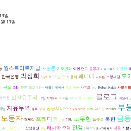
 19일
2월 19일
월스트리트저널
자본론
능
기후변화
최경환
공공재
아인 랜드
아담 스미스
박정희
모
패니메
한국은행
프랑스
노동력
포항제철
국부론
자
신용카드
화
펀드
IMF
임금
환경
부외금융
Robert Reich
사모펀
해고
어플리케이션
사유화
보수
블로그
신자유주의
마트폰
그림
의약품
캘리포니아
테슬라
가계부채
아마존
부
자유무역
공공서비스
twitter
재벌
뉴욕
창작
제조업
신용평가기관
TSMC
노동자
금
노무현
프레디맥
북한
플랫폼
경제학
기업
신용
전쟁
러시아
주택
대출
삼성물산
자본
국주의
무상급식
여행
대체투자
오스카르 랑게