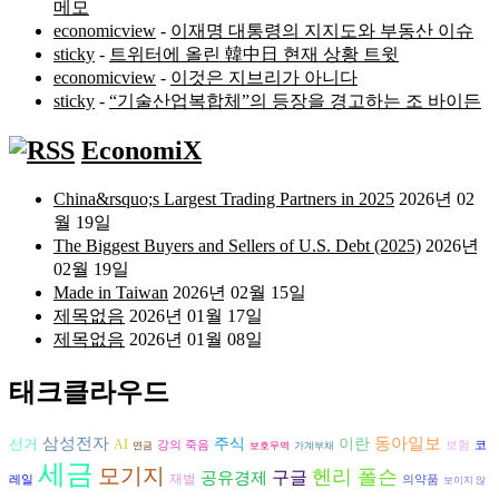
메모
economicview
-
이재명 대통령의 지지도와 부동산 이슈
sticky
-
트위터에 올린 韓中日 현재 상황 트윗
economicview
-
이것은 지브리가 아니다
sticky
-
“기술산업복합체”의 등장을 경고하는 조 바이든
EconomiX
China&rsquo;s Largest Trading Partners in 2025
2026년 02
월 19일
The Biggest Buyers and Sellers of U.S. Debt (2025)
2026년
02월 19일
Made in Taiwan
2026년 02월 15일
제목없음
2026년 01월 17일
제목없음
2026년 01월 08일
태크클라우드
삼성전자
동아일보
선거
주식
이란
AI
강의 죽음
보험
코
연금
보호무역
가계부채
세금
모기지
헨리 폴슨
구글
공유경제
재벌
레일
의약품
보이지 않