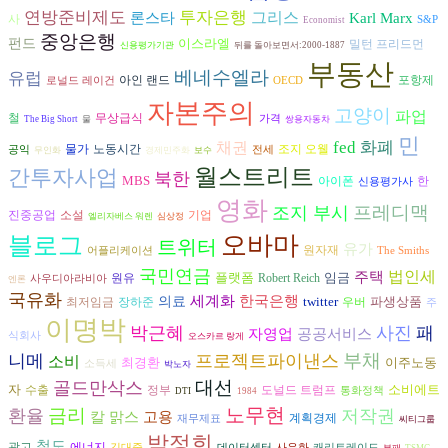
연방준비제도
투자은행
그리스
론스타
Karl Marx
사
S&P
Economist
중앙은행
펀드
이스라엘
밀턴 프리드먼
신용평가기관
뒤를 돌아보면서:2000-1887
부동산
베네수엘라
유럽
아인 랜드
포항제
로널드 레이건
OECD
자본주의
고양이
파업
철
무상급식
가격
The Big Short
물
쌍용자동차
민
fed
화폐
채권
조지 오웰
물가
노동시간
공익
전세
무인화
경제민주화
보수
월스트리트
간투자사업
북한
MBS
아이폰
한
신용평가사
영화
프레디맥
조지 부시
진중공업
소설
기업
엘리자베스 워렌
심상정
오바마
블로그
트위터
유가
원자재
어플리케이션
The Smiths
국민연금
법인세
주택
플랫폼
임금
원유
Robert Reich
사우디아라비아
엔론
국유화
세계화
한국은행
의료
twitter
파생상품
장하준
최저임금
우버
주
이명박
박근혜
사진
패
공공서비스
자영업
식회사
오스카르 랑게
부채
니메
프로젝트파이낸스
소비
최경환
이주노동
소득세
박노자
대선
골드만삭스
자
소비에트
수출
도널드 트럼프
정부
통화정책
DTI
1984
노무현
금리
환율
저작권
고용
칼 맑스
계획경제
재무제표
씨티그룹
박정희
철도
광고
에너지
김대중
데이터센터
사유화
캐리트레이드
부패
TSMC