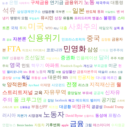
노동
은행
구제금융
금융위기
연기금
대통령
제국주의
는 손
대체투자
석유
일본
반도체
벤 버
삼성경제연구소
통화
산업은행
국부론
마약
아일랜드
유시민
불평등
성장
스마
냉키
프리드리히 엥겔스
땡땡의 모험
유동화
무임승차
미국
사회주의
트폰
국채
투자
대출
제일모직
WTO
셜록 홈
레닌
신용위기
중국
자본론
금융자
인프라스트럭처
즈
김정렴
공포
FTA
민영화
삼성
본
코로나19
민주주의
티모시 가이트너
이재용
달러
조선일보
증권화
인플레이션
IMF
신용평가
주주 자본
아담 스미스
영국
아파트
인도
핵무기
미군
헌
부외금융
주의
Friedrich Engels
개신교
재정
법
노동력
삼성물산
금융자본주의
캘리포니아
유로
테슬라
kbs
여행
스위스
신용
대운하
독일
인공지능
규제
다니엘 예르긴
음
BIS
공산당
유동성
성차별
소유
전쟁
양적완화
지적재산권
월
악
리스크
이재명
사모펀드
Ayn Rand
자유무역
스트리트저널
신자유
교육
공공재
중앙일보
부유세
폴 크루그먼
주의
공기업
금
facebook
에드워드 벨러미
잡담
해고
스트레
비정규직
부동산PF
대공황
공공성
Donald Trump
제조업
스테스트
범죄
신용등급
노동자
러시아
프랑스
동성애
자본가
시장경제
David Byrne
신용카드
금융
기후변화
연합뉴스
자동차
그림
수자원공
매스미디어
apple
Bernie Sanders