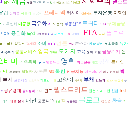
세금
사회주의
진
월스트
음악
개신교
연금
The Big Short
범죄
아담 스미스
프레디맥
유럽
러시아
투자은행
자영업
장하준
자본가
공공재
신용카드
트위터
스
국유화
구제금융
기후변화
대공황
부동산PF
AI
노동력
1984
FTA
폴 크루
증권화
독일
유동화
재무제표
공익
무임승차
마약
물
아일랜드
언론
소비
론스타
유가
리드리히 엥겔스
경제학
벤 버냉키
부외금융
WTO
보수
모기지
영국
금융위기
은
공공서비스
교육
제국주의
소설
전세
아마존
오바마
영화
삼성
기축통화
문재인
연합뉴스
이스탄불
apple
해고
북한
자본론
시민
인공지능
법
최경환
BIS
매스미디어
데이터센터
Economist
고양이
부채
 부시
반도체
포항제철
우
제조업
보호무역
여행
사회화
오스카르 랑게
월스트리트
fed
공유경제
펀드
헌법
밀턴 프리드먼
통화정책
스트
TSMC
블로그
대선
환율
책
코로나19
버리지
애플
물가
계
김정렴
레닌
신용등급