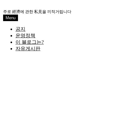
Skip
to
주로 經濟에 관한 私見을 끼적거립니다
content
Menu
공지
운영정책
이 블로그는?
자유게시판