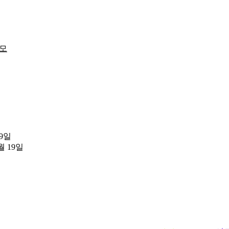
메모
19일
월 19일