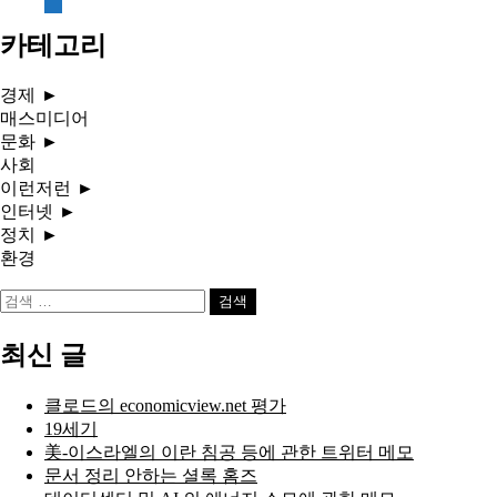
document
카테고리
경제
►
매스미디어
문화
►
사회
이런저런
►
인터넷
►
정치
►
환경
검
색:
최신 글
클로드의 economicview.net 평가
19세기
美-이스라엘의 이란 침공 등에 관한 트위터 메모
문서 정리 안하는 셜록 홈즈