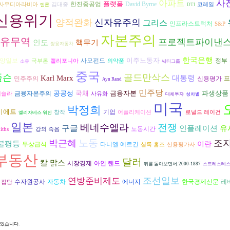
사
아파트
플랫폼
David Byrne
한진중공업
사우디아라비아
김대중
코레일
엔론
DTI
신용위기
양적완화
신자유주의
그리스
인프라스트럭처
S&P
자본주의
유무역
프로젝트파이낸
인도
핵무기
쌍용자동차
한국은행
이주노동자
앙일보
사모펀드
정부
국부론
캘리포니아
의약품
소유
씨티그룹
중국
폴슨
골드만삭스
Karl Marx
대통령
프
민주주의
신용평가
Ayn Rand
민주당
공공성
국채
금융자본
파생상품
금융자본주의
테슬라
사유화
대체투자
성차별
미국
박정희
비에트
기업
창작
어플리케이션
로널드 레이건
엘리자베스 워렌
일본
베네수엘라
전쟁
구글
인플레이션
유
노동시간
iths
강의 죽음
노동
박근혜
조지
불평등
이란
다니엘 예르긴
무상급식
셜록 홈즈
신용평가사
부동산
달러
칼 맑스
시장경제
아인 랜드
뒤를 돌아보면서:2000-1887
스트레스테
조선일보
연방준비제도
수자원공사
자동차
에너지
한국경제신문
레
잡담
 있습니다.