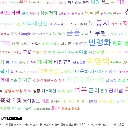
파업
채권
주택
철도
Donald Trump
최저임금
통화
스위스
Amazon
보이지 않는 손
부패
리트저널
저작권
삼성전자
환경
부유세
유동성
뉴욕
신용평가기관
박노자
kbs
노동자
자
지적재산권
MBS
그림
리스크
티모시 가이트너
경제민주화
신용
금융
노무현
투자
Google
facebook
중
공산당
주주 자본주의
가격
이재용
공포
민영화
그먼
헨리 
대출
스마트폰
도널드 트럼프
재벌
아이폰
OECD
고용
미군
재정
시장
이재명
제일모직
Friedrich Engels
캐리트레이드
가계부채
무인화
이명박
패니메
행
비정규직
동성애
IMF
twitter
소
소득세
산업은행
국민연금
복지
대운하
세계화
프랑스
광고
삼성물산
The Sm
무디스
기본소득
민간투자사업
인세
연기금
선거
임금
수출
삼성경제연구소
금
보험
석유
금리
공기업
주식
성장
이스라엘
원유
버
땡땡의 모험
유로
심상정
중앙은행
동아일보
의료
조지 오웰
원자재
에드워드 벨러미
GDP
배트맨
미술
화폐
규제
획경제
Robert Reich
주식회사
Bernie Sanders
이 저작물은
크리에이티브 커먼즈 저작자표시-비영리-동일조건변경허락 2.0 country.kr 라이선스
에 따라 이용할 수