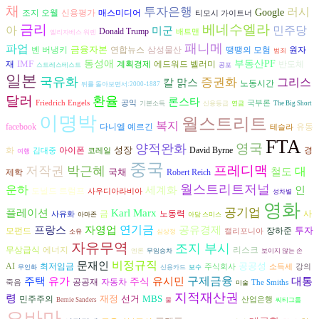
채
투자은행
러시
Google
조지 오웰
신용평가
매스미디어
티모시 가이트너
금리
베네수엘라
아
민주당
미군
Donald Trump
배트맨
엘리자베스 워렌
패니메
파업
금융자본
벤 버냉키
연합뉴스
삼성물산
땡땡의 모험
원자
범죄
IMF
동성애
부동산PF
반도체
재
계획경제
에드워드 벨러미
스트레스테스트
공포
일본
국유화
증권화
그리스
칼 맑스
노동시간
뒤를 돌아보면서:2000-1887
달러
환율
론스타
Friedrich Engels
공익
국부론
기본소득
신용등급
연금
The Big Short
이명박
월스트리트
복지
다니엘 예르긴
facebook
유동
테슬라
FTA
영국
양적완화
성장
아이폰
David Byrne
경
화
김대중
코레일
여행
중국
프레디맥
저작권
박근혜
대
철도
국채
제학
Robert Reich
월스트리트저널
운하
인
세계화
도널드 트럼프
사우디아라비아
성차별
영화
공기업
플레이션
Karl Marx
노동력
금
사
사유화
아마존
아담 스미스
연기금
프랑스
자영업
공유경제
투자
장하준
모펀드
캘리포니아
소유
심상정
자유무역
조지 부시
에너지
리스크
무상급식
엔론
무임승차
보이지 않는 손
비정규직
문재인
공공성
AI
최저임금
주식회사
소득세
강의
무인화
신용카드
보수
구제금융
유가
유시민
주택
대통
주식
공공재
자동차
죽음
The Smiths
미술
지적재산권
령
재정
선거
MBS
민주주의
산업은행
Bernie Sanders
물
씨티그룹
오바마