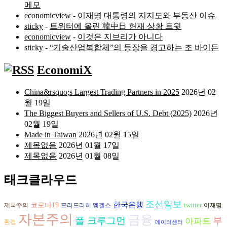
메모
economicview
-
이재명 대통령의 지지도와 부동산 이슈
sticky
-
트위터에 올린 韓中日 현재 상황 트윗
economicview
-
이것은 지브리가 아니다
sticky
-
“기술산업복합체”의 등장을 경고하는 조 바이든
EconomiX
China&rsquo;s Largest Trading Partners in 2025
2026년 02
월 19일
The Biggest Buyers and Sellers of U.S. Debt (2025)
2026년
02월 19일
Made in Taiwan
2026년 02월 15일
제목없음
2026년 01월 17일
제목없음
2026년 01월 08일
태크클라우드
조선일보
한국은행
코로나19
twitter
프리드리히 엥겔스
제국주의
이재명
자본주의
금융
폴 크루그먼
부
아파트
환경
데이터센터