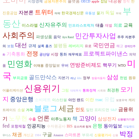
플랫폼
대공황
시장경제
금융자본주의
한
OECD
apple
잡담
창작
부
트위터
자본론
독일
진중공업
한국경제신문
물가
유동성
마약
부패
동산
신자유주의
교육
이스라엘
대출
의료
재벌
인프라스트럭처
사회주의
민간투자사업
파생상품
음악
주주 자본주
Ayn Rand
대선
국민연금
불평등
규제
레버리지
의
보험
셜록 홈즈
유로
해고
경제민주
전쟁
프로젝트파이낸스
기축통화
시장
통화
공산당
재무제표
의약
화
미
민영화
연방준비제도
핵무기
중앙일보
우버
품
이재용
WTO
국
삼성
골드만삭스
자본가
헌법
원유
부외금융
정부
레닌
kbs
쌍용자동차
신용위기
모기
최경환
그림
어플리케이션
통화정책
대체투자
사회화
지
중앙은행
유럽
소비에트
이란
이스탄불
아인 랜드
캐리
TSMC
보호무역
세금
블로그
금융위
인도
소설
밀턴 프리드먼
트레이드
가격
S&P
노무현
언론
고양이
기
책
삼성전자
이주노동자
수출
신용평가기관
fed
은행
인공지능
동아일보
수자원공사
포항제철
BIS
오스카르 랑게
아일랜드
박정
구글
채권
스마트폰
부유세
개신교
신용평가사
무디스
1984
Amazon
신용