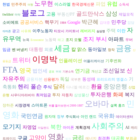
노무현
파업
유럽
이스라엘
헌법
민주주의
한국경제신문
소득세
여행
블로그
삼성
골드만삭스
고용
twitter
부동산PF
제일모직
마약
박근혜
공공서비스
민주당
핵무기
소비에트
Google
김대중
잡담
1984
자
주택
이주노동자
이란
광고
레버리지
사유화
티모시 가이트너
아마존
심상정
유무역
조지 부시
아파트
노동력
조지 오웰
우버
뉴욕
해고
Economist
세금
금융
동아일보
대통령
칼 맑스
임금
의료
벤 버냉키
창작
신
이명박
트위터
인플레이션
기후변화
어플리케이션
용등급
FTA
영국
조선일보
신
법인세
연기금
개신교
공포
부패
기본소득
자유주의
독일
기
금융자본
동성애
프리드리히 엥겔스
신용평가
국부론
달러
중앙은행
헨리 폴슨
환율
축통화
주식
다니엘 예르긴
산업
투자은행
화폐
복지
투자
자동차
삼성물산
최저임금
은행
사우디아라비아
민
오바마
스마트폰
장하준
시장경제
셜록 홈즈
뒤를 돌아보면서:2000-1887
영화
국민연금
국유화
원자재
정부
아인 랜드
주식회사
데이터센터
사회주의
모기지
북한
자영업
아이폰
AI
계획경제
캐리
아일랜드
영화
고양이
금리
구글
최경환
대공황
에너지
부외금
트레이드
범죄