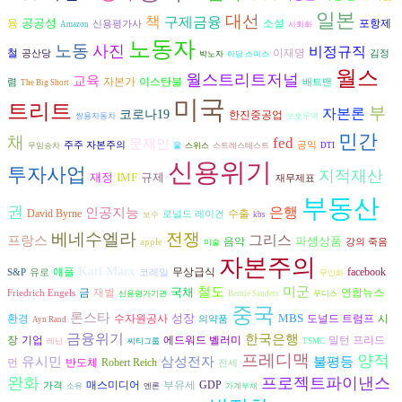
일본
대선
책
구제금융
공공성
융
소설
포항제
신용평가사
Amazon
사회화
노동자
노동
사진
비정규직
철
이재명
공산당
김정
박노자
아담 스미스
월스
월스트리트저널
교육
자본가
이스탄불
렴
배트맨
The Big Short
미국
트리트
부
자본론
코로나19
한진중공업
쌍용자동차
보호무역
민간
채
fed
문재인
주주 자본주의
공익
무임승차
물
스위스
스트레스테스트
DTI
신용위기
투자사업
지적재산
재정
IMF
규제
재무제표
부동산
권
은행
인공지능
David Byrne
수출
로널드 레이건
보수
kbs
베네수엘라
전쟁
그리스
프랑스
파생상품
음악
apple
강의 죽음
미술
자본주의
Karl Marx
애플
무상급식
facebook
S&P
유로
코레일
무인화
철도
미군
국채
재벌
연합뉴스
금
Friedrich Engels
신용평가기관
Bernie Sanders
무디스
중국
론스타
성장
MBS
환경
수자원공사
도널드 트럼프
시
의약품
Ayn Rand
금융위기
한국은행
장
기업
에드워드 벨러미
밀턴 프리드
레닌
씨티그룹
TSMC
프레디맥
양적
유시민
삼성전자
불평등
반도체
먼
Robert Reich
전세
완화
프로젝트파이낸스
매스미디어
부유세
GDP
가격
소유
엔론
가계부채