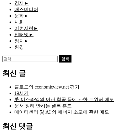
경제
►
매스미디어
문화
►
사회
이런저런
►
인터넷
►
정치
►
환경
검
색:
최신 글
클로드의 economicview.net 평가
19세기
美-이스라엘의 이란 침공 등에 관한 트위터 메모
문서 정리 안하는 셜록 홈즈
데이터센터 및 AI 의 에너지 소모에 관한 메모
최신 댓글