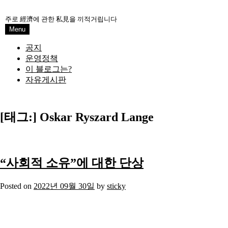
Skip
to
주로 經濟에 관한 私見을 끼적거립니다
content
Menu
공지
운영정책
이 블로그는?
자유게시판
[태그:]
Oskar Ryszard Lange
“사회적 소유”에 대한 단상
Posted on
2022년 09월 30일
by
sticky