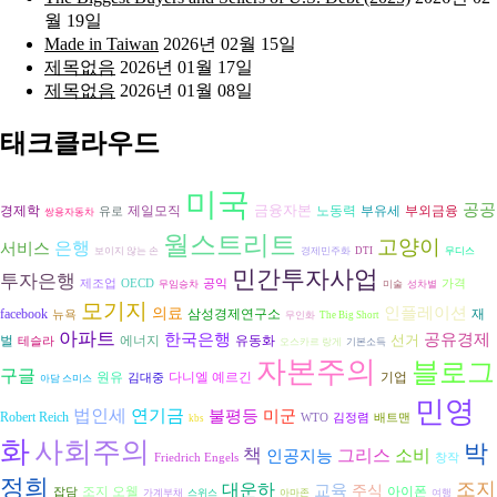
월 19일
Made in Taiwan
2026년 02월 15일
제목없음
2026년 01월 17일
제목없음
2026년 01월 08일
태크클라우드
미국
공공
금융자본
경제학
노동력
제일모직
부유세
부외금융
유로
쌍용자동차
월스트리트
고양이
은행
서비스
보이지 않는 손
경제민주화
DTI
무디스
민간투자사업
투자은행
제조업
OECD
공익
가격
무임승차
미술
성차별
모기지
인플레이션
의료
재
facebook
삼성경제연구소
뉴욕
무인화
The Big Short
아파트
한국은행
공유경제
선거
벌
에너지
유동화
테슬라
오스카르 랑게
기본소득
자본주의
블로그
구글
원유
다니엘 예르긴
기업
김대중
아담 스미스
민영
법인세
연기금
불평등
미군
Robert Reich
WTO
김정렴
배트맨
kbs
화
사회주의
박
책
그리스
인공지능
소비
Friedrich Engels
창작
정희
조지
대운하
교육
주식
조지 오웰
아이폰
잡담
가계부채
스위스
아마존
여행