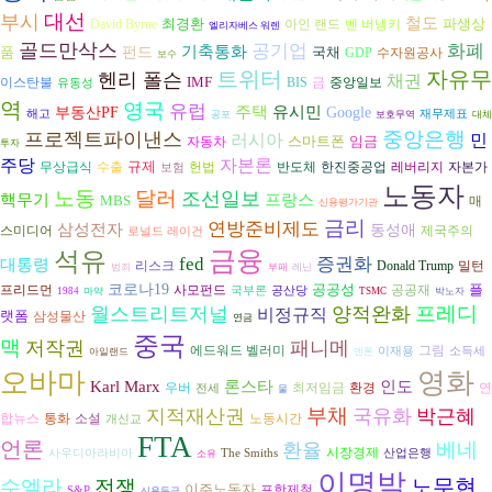
대선
부시
철도
최경환
파생상
David Byrne
벤 버냉키
아인 랜드
엘리자베스 워렌
골드만삭스
공기업
화폐
기축통화
품
펀드
국채
수자원공사
GDP
보수
트위터
자유무
헨리 폴슨
채권
IMF
이스탄불
BIS
금
중앙일보
유동성
역
영국
유럽
유시민
주택
부동산PF
Google
해고
재무제표
공포
보호무역
대체
중앙은행
프로젝트파이낸스
러시아
민
스마트폰
임금
자동차
투자
자본론
주당
규제
수출
헌법
반도체
자본가
무상급식
한진중공업
레버리지
보험
노동자
노동
달러
조선일보
핵무기
프랑스
MBS
매
신용평가기관
금리
연방준비제도
삼성전자
동성애
스미디어
제국주의
로널드 레이건
금융
석유
fed
증권화
대통령
리스크
Donald Trump
밀턴
범죄
부패
레닌
코로나19
공공성
플
공공재
프리드먼
사모펀드
국부론
공산당
1984
마약
TSMC
박노자
프레디
월스트리트저널
양적완화
비정규직
랫폼
삼성물산
연금
중국
맥
저작권
패니메
그림
에드워드 벨러미
이재용
소득세
아일랜드
엔론
오바마
영화
론스타
인도
Karl Marx
환경
연
우버
최저임금
전세
물
부채
지적재산권
국유화
박근혜
합뉴스
통화
소설
노동시간
개신교
FTA
언론
베네
환율
시장경제
사우디아라비아
The Smiths
산업은행
소유
이명박
노무현
수엘라
전쟁
이주노동자
포항제철
S&P
신용등급