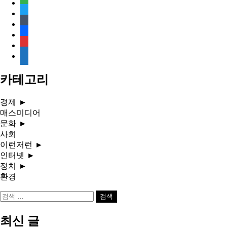
feedly
twitter
tumblr
facebook
rss
media-
document
카테고리
경제
►
매스미디어
문화
►
사회
이런저런
►
인터넷
►
정치
►
환경
검
색:
최신 글