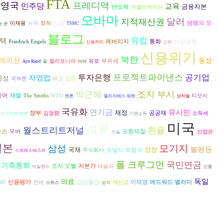
FTA
영국
프레디맥
민주당
교육
금융자본
반도체
어플리케이션
오바마
달러
지적재산권
소설
땡땡의 모
이재용
뉴욕
창작
는 손
TSMC
블로그
유럽
택
시장경제
레버리지
통화
Friedrich Engels
신용카드
소유
신용위기
북한
레이션
동성
부유세
캘리포니아
유로
Ayn Rand
물
마약
프로젝트파이낸스
투자은행
공기업
자영업
공성
국부론
해고
잡담
박근혜
조지 부시
재벌
디어
The Smiths
WTO
티모시
엔론
엘리자베스 워렌
성차별
국유화
연기금
유시민
재정
공공재
정부
김정렴
소득세
오스카르 랑게
기본소득
미국
석유
월스트리트저널
환율
뉴스
우버
포항제철
산업은
미술
일본
모기지
삼성
불평등
국채
성장
도널드 트럼프
주식회사
스트레스테스트
폴 크루그먼
국민연금
기축통화
조지 오웰
자본가
테슬라
아일랜드
신용
독일
의료
삼성물산
신용평가
이재명
에드워드 벨러미
전세
개신교
87
스위스
범죄