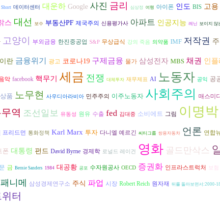
금리
사진
대운하
인도
고용
Google
아이폰
BIS
데이터센터
 Short
심상정
여행
대선
아파트
인공지능
맑스
부동산PF
제국주의
신용평가사
보수
레닌
보이지 않
고양이
저작권
주
환
IMF
부외금융
한진중공업
무상급식
S&P
강의 죽음
의약품
금융위기
구제금융
삼성전자
채권
인플
이란
코로나19
MBS
광고
물가
세금
노동자
전쟁
핵무기
공
음악
AI
facebook
재무제표
공익
대체투자
사회주의
노무현
상품
이주노동자
민주주의
매스미
사우디아라비아
이명박
유무역
조선일보
fed
소비에트
원유
수출
그림
유동성
김대중
언론
Karl Marx
투자
다니엘 예르긴
연합
 프리드먼
통화정책
씨티그룹
쌍용자동차
영화
골드만삭스
대통령
트폰
펀드
David Byrne
경제학
로널드 레이건
증권화
대공황
수자원공사
문
금
인프라스트럭처
OECD
보험
Bernie Sanders
1984
공포
패니메
파업
주식
시장
삼성경제연구소
Robert Reich
원자재
뒤를 돌아보면서:2000-18
트위터