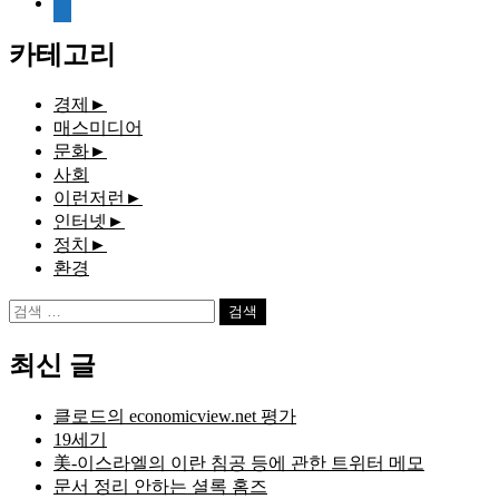
document
카테고리
경제
►
매스미디어
문화
►
사회
이런저런
►
인터넷
►
정치
►
환경
검
색:
최신 글
클로드의 economicview.net 평가
19세기
美-이스라엘의 이란 침공 등에 관한 트위터 메모
문서 정리 안하는 셜록 홈즈