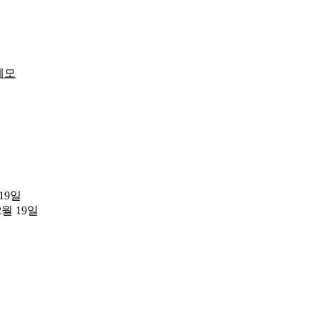
메모
 19일
2월 19일