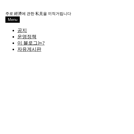
Skip
to
주로 經濟에 관한 私見을 끼적거립니다
content
Menu
공지
운영정책
이 블로그는?
자유게시판