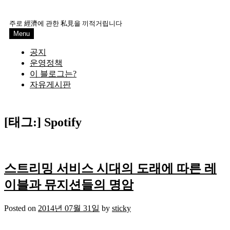
Skip
to
주로 經濟에 관한 私見을 끼적거립니다
content
Menu
공지
운영정책
이 블로그는?
자유게시판
[태그:]
Spotify
스트리밍 서비스 시대의 도래에 따른 레
이블과 뮤지션들의 명암
Posted on
2014년 07월 31일
by
sticky