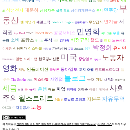
동성애
기후변화
임금
강의 죽음
코레일
신용
레닌
사회
부
대운하
삼성전자
민주당
금융자본
삼성경제연구소
셜록 홈즈
공익
화
동산
저
연기금
벤 버냉키
제일모직
무상급식
Friedrich Engels
쌍용자동차
민영화
작권
공공서비스
수출
Robert Reich
유
Ayn Rand
TSMC
씨티그룹
비정규직
소비
프랑스
철도
주식
헌법
동화
노동시간
김대중
무디스
엔론
물
박정희
유시민
파생상품
음악
신용평가
이스탄불
이재용
성차별
DTI
Amazon
미국
노동자
밀턴 프리드먼
한국경제신문
중앙일보
apple
Economist
영화
인플레이션
동아일보
플
재벌
조지 오웰
인프라스트럭처
국부론
블로그
자영업
랫폼
이스라엘
국채
기업
The Smiths
사유화
공포
보호무역
세금
사회
은행
파업
규제
장하준
금
애플
의약품
어플리케이션
연금
주의
월스트리트
자유무역
자본론
MBS
도널드 트럼프
노동
수자원공사
OECD
이 저작물은
크리에이티브 커먼즈 저작자표시-비영리-동일조건변경허락 2.0 country.kr 라이선스
에 따라 이용
할 수 있습니다.