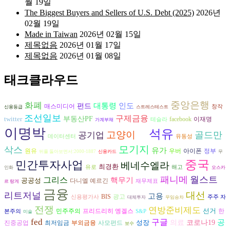
월 19일
The Biggest Buyers and Sellers of U.S. Debt (2025)
2026년
02월 19일
Made in Taiwan
2026년 02월 15일
제목없음
2026년 01월 17일
제목없음
2026년 01월 08일
태크클라우드
중앙은행
화폐
인도
대통령
펀드
매스미디어
창작
신용등급
스트레스테스트
조선일보
구제금융
twitter
부동산PF
facebook
이재명
테슬라
가계부채
이명박
석유
고양이
골드만
공기업
데이터센터
유동성
부패
모기지
삭스
유가
원유
아이폰
우버
정부
뒤를 돌아보면서:2000-1887
신용카드
무
중국
민간투자사업
베네수엘라
최경환
유로
해고
인화
오스카
패니메
월스트
그리스
핵무기
공공성
다니엘 예르긴
재무제표
르 랑게
금융
대선
리트저널
고용
광고
BIS
신용평가사
주주 자
대체투자
무임승차
전쟁
연방준비제도
선거
프리드리히 엥겔스
민주주의
한
본주의
S&P
미술
fed
구글
공
성장
의료
코로나19
진중공업
최저임금
부외금융
사모펀드
보수