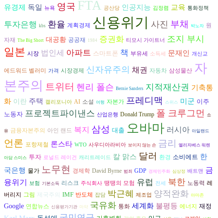
FTA
영국
독일
인공지능
교육
유경제
뉴욕
공산당
김정렴
통화정책
신용위기
부채
환율
사진
투자은행
계획경제
원
kbs
박노자
조지 부시
증권화
대공황
공공재
자재
티모시 가이트너
The Big Short
1984
일본
아파트
책
법인세
문재인
스마트폰
시장
부유세
소득세
개신교
자
신자유주의
채권
시장경제
자동차
삼성물산
에드워드 벨러미
가격
본주의
트위터
헨리 폴슨
지적재산권
기축통
Bernie Sanders
프레디맥
화
주택
미군
이란
이주
AI
자본가
소설
캘리포니아
여행
스위스
폴 크루그먼
프로젝트파이낸스
노동자
Donald Trump
산업은행
소
오바마
삼성
복지
러시아
대출
금융자본주의
아인 랜드
유
아일랜드
언론
금리
론스타
포항제철
WTO
사우디아라비아
보이지 않는 손
엘리자베스 워렌
달러
칼 맑스
한
투자
소비에트
환경
로널드 레이건
캐리트레이드
아담 스미스
노무현
금
국은행
경제학
David Byrne
물가
GDP
배트맨
범죄
경제민주화
심상정
북한
융위기
유럽
리스크
노동력
땡땡의 모험
레
보험
주식회사
전세
기본소득
박근혜
양적완화
IMF
그림
반도체
버리지
제국주의
잡담
제조업
아마존
국유화
불평등
세계화
Google
재정
연합뉴스
에너지
통화
신용평가기관
마약
국민연금
Karl Marx