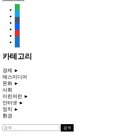
feedly
twitter
tumblr
facebook
rss
media-
document
카테고리
경제
►
매스미디어
문화
►
사회
이런저런
►
인터넷
►
정치
►
환경
검
색: