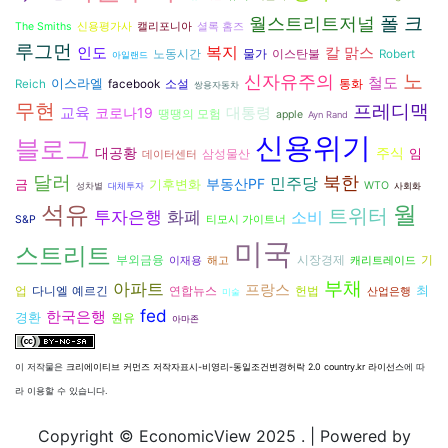
월스트리트저널
폴 크
The Smiths
신용평가사
캘리포니아
셜록 홈즈
루그먼
복지
인도
칼 맑스
노동시간
물가
이스탄불
Robert
아일랜드
노
신자유주의
철도
이스라엘
Reich
facebook
소설
통화
쌍용자동차
무현
프레디맥
교육
코로나19
대통령
땡땡의 모험
apple
Ayn Rand
신용위기
블로그
대공황
주식
임
삼성물산
데이터센터
달러
북한
민주당
부동산PF
금
기후변화
WTO
성차별
대체투자
사회화
석유
월
트위터
투자은행
화폐
소비
S&P
티모시 가이트너
미국
스트리트
시장경제
부외금융
기
이재용
해고
캐리트레이드
부채
아파트
프랑스
최
다니엘 예르긴
연합뉴스
헌법
업
산업은행
미술
fed
한국은행
경환
원유
아마존
이 저작물은
크리에이티브 커먼즈 저작자표시-비영리-동일조건변경허락 2.0 country.kr 라이선스
에 따
라 이용할 수 있습니다.
Copyright © EconomicView 2025 .
| Powered by