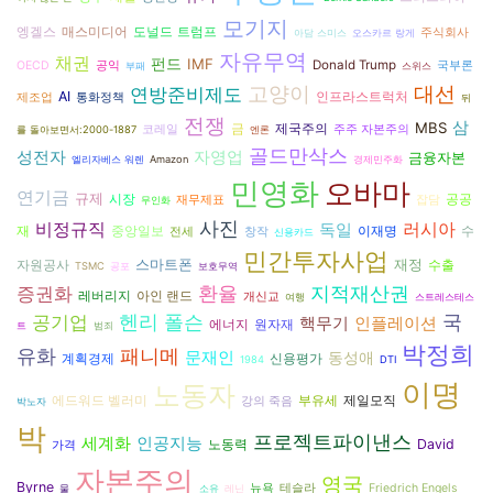
모기지
엥겔스
도널드 트럼프
매스미디어
주식회사
아담 스미스
오스카르 랑게
자유무역
채권
펀드
IMF
Donald Trump
OECD
공익
국부론
부패
스위스
대선
고양이
연방준비제도
AI
인프라스트럭처
제조업
통화정책
뒤
전쟁
삼
MBS
금
제국주의
코레일
주주 자본주의
를 돌아보면서:2000-1887
엔론
골드만삭스
성전자
자영업
금융자본
엘리자베스 워렌
Amazon
경제민주화
민영화
오바마
연기금
규제
시장
공공
재무제표
잡담
무인화
사진
비정규직
러시아
독일
재
수
중앙일보
이재명
전세
창작
신용카드
민간투자사업
스마트폰
재정
자원공사
수출
TSMC
공포
보호무역
환율
지적재산권
증권화
레버리지
아인 랜드
개신교
여행
스트레스테스
공기업
헨리 폴슨
국
인플레이션
핵무기
에너지
원자재
트
범죄
박정희
패니메
유화
문재인
동성애
계획경제
신용평가
1984
DTI
이명
노동자
에드워드 벨러미
부유세
제일모직
강의 죽음
박노자
박
프로젝트파이낸스
인공지능
세계화
노동력
David
가격
자본주의
영국
Byrne
뉴욕
테슬라
Friedrich Engels
물
소유
레닌