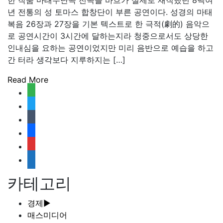
한 작품 마태수난곡 전곡을 바흐가 실제로 재직했던 8백여
년 전통의 성 토마스 합창단이 부른 공연이다. 성경의 마태
복음 26장과 27장을 기본 텍스트로 한 극적(劇的) 음악으
로 공연시간이 3시간에 달하는지라 청중으로서도 상당한
인내심을 요하는 공연이었지만 미리 음반으로 예습을 하고
간 터라 생각보다 지루하지는 […]
Read More
feedly
twitter
tumblr
facebook
rss
media-
document
카테고리
경제
►
매스미디어