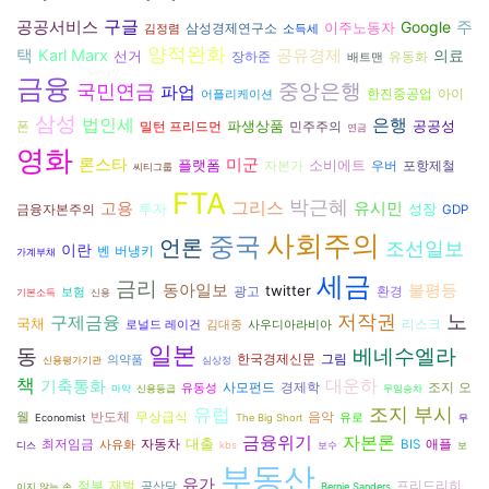
구글
공공서비스
Google
주
이주노동자
삼성경제연구소
김정렴
소득세
양적완화
택
Karl Marx
공유경제
의료
선거
장하준
유동화
배트맨
금융
국민연금
중앙은행
파업
아이
한진중공업
어플리케이션
삼성
은행
법인세
파생상품
공공성
폰
밀턴 프리드먼
민주주의
연금
영화
론스타
미군
플랫폼
소비에트
자본가
우버
포항제철
씨티그룹
FTA
박근혜
그리스
고용
유시민
투자
성장
금융자본주의
GDP
사회주의
중국
언론
조선일보
이란
벤 버냉키
가계부채
세금
금리
동아일보
불평등
twitter
광고
환경
보험
기본소득
신용
저작권
노
구제금융
국채
리스크
로널드 레이건
김대중
사우디아라비아
일본
동
베네수엘라
그림
한국경제신문
의약품
신용평가기관
심상정
책
대운하
기축통화
경제학
조지 오
사모펀드
유동성
마약
신용등급
무임승차
조지 부시
유럽
웰
반도체
음악
무상급식
유로
Economist
The Big Short
무
금융위기
자본론
대출
자동차
최저임금
BIS
애플
사유화
디스
kbs
보수
보
부동산
유가
재벌
프리드리히
정부
공산당
이지 않는 손
Bernie Sanders