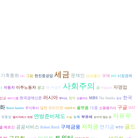
세금
기축통화
문재인
규제
그림
삼성물산
시장경제
한진중공업
kbs
DTI
사회주의
자영업
이주노동자
자동차
광고
벤 버냉키
금
너
무임승차
러시아
한국
MBS
한국경제신문
신교
창작
The Smiths
씨티그룹
무디스
신용카드
공포
화
구글
플랫폼
대출
IMF
밀턴 프리드먼
주식회사
신용평가사
Bernie Sanders
대체투자
자유무
연방준비제도
부유세
유동성
뉴욕
엘리자베스 워렌
미술
보이지 않는 손
저작권
골드
구제금융
공공서비스
연기금
엘 예르긴
Robert Reich
WTO
트위터