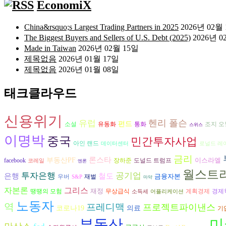
EconomiX
China&rsquo;s Largest Trading Partners in 2025
2026년 02월
The Biggest Buyers and Sellers of U.S. Debt (2025)
2026년 0
Made in Taiwan
2026년 02월 15일
제목없음
2026년 01월 17일
제목없음
2026년 01월 08일
태크클라우드
신용위기
헨리 폴슨
유럽
펀드
조지 오
소설
유동화
통화
스위스
이명박
중국
민간투자사업
아인 랜드
데이터센터
로널드 레
금리
론스타
부동산PF
이스라엘
장하준
도널드 트럼프
facebook
코레일
엔론
월스트
투자은행
공기업
은행
철도
금융자본
재벌
우버
S&P
마약
자본론
그리스
재정
경제
땡땡의 모험
무상급식
계획경제
소득세
어플리케이션
노동자
역
프레디맥
프로젝트파이낸스
코로나19
의료
기
부동산
미