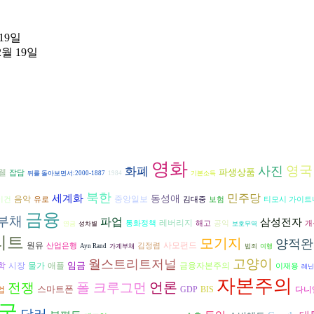
 19일
2월 19일
영화
영국
사진
화폐
파생상품
웰
잡담
뒤를 돌아보면서:2000-1887
1984
기본소득
북한
민주당
세계화
동성애
음악
중앙일보
이건
유로
김대중
보험
티모시 가이트
금융
부채
파업
삼성전자
레버리지
통화정책
해고
공익
개
연금
성차별
보호무역
리트
모기지
양적완
원유
사모펀드
산업은행
김정렴
Ayn Rand
가계부채
범죄
여행
고양이
월스트리트저널
임금
학
시장
금융자본주의
물가
애플
이재용
레닌
자본주의
언론
전쟁
폴 크루그먼
스마트폰
다니
업
GDP
BIS
국