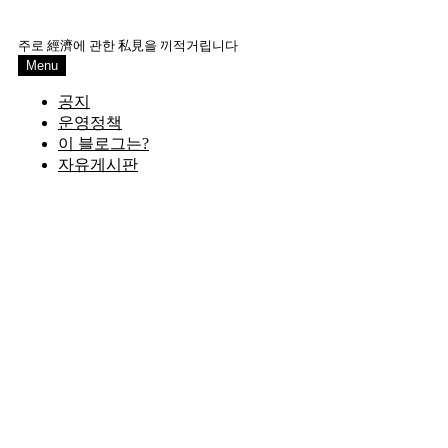
Skip
to
주로 經濟에 관한 私見을 끼적거립니다
content
Menu
공지
운영정책
이 블로그는?
자유게시판