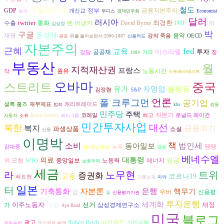
인플레이션
철도
금융자본주의
GDP
정부
개신교
보수
무디스
경제민주화
Economist
달러
러시아
twitter
최경환
IMF
수출
벤 버냉키
David Byrne
통화
이
심상정
박
구글
동성애
음악
재명
강의 죽음
OECD
공포
뒤를 돌아보면서:2000-1887
신용카드
자본주의
근혜
fed
교육
이스라엘
투자
공공재
잡담
가격
창
1984
부동산
월
지적재산권
프랑스
원유
노동시간
작
스트레스테스트
오바마
중국
스트리트
유가
불평등
자영업
김정렴
S&P
언론
폴 크루그먼
공기업
셜록 홈즈
재무제표
캐리트레이드
범죄
kbs
쌍용
민주당
주택
자본가
코레일
해고
로널드 레이건
자동차
소유
Bernie Sanders
씨티그룹
민간투자사업
대선
북한
복지
금융위기
파생상품
소설
신용
이명박
책
소비
동아일보
법인세
땡땡
김대중
뉴욕
The Big Short
연금
베네수엘
대통령
의료
임금
노동력
에너지
의 모험
중앙일보
WTO
보호무역
세금
노무현
트위
라
증권화
고용
코로나19
배트맨
기본소득
마약
일본
터
자본론
은행
기축통화
핵무기
금
우버
신용평
물
신용평가기관
투자은행
세계화
이주노동자
대출
선거
재정
가
삼성경제연구소
Ayn Rand
미국
블로그
광고
Robert Reich
사모펀드
산업은행
무임승차
오스카르 랑게