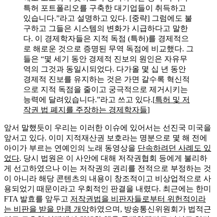
특허 포트폴리오를 구축한 대기업들이 취득하고
있습니다.”라고 설명하고 있다. [중략] 그럼에도 불
구하고 그들은 시스템의 변화가 시급하다고 말한
다. 이 경제학자들은 지적 독점 (특허)를 경제적으
로 해로운 것으로 증명된 무역 독점에 비교했다. 그
들은 “몇 세기 동안 경제적 진보의 원인은 자유무
역의 그것과 동일시되었다. 다가올 몇 십 년 동안
경제적 진보를 유지하는 것은 가면 갈수록 혁신적
으로 지적 독점을 줄이고 궁극적으로 제거시키는
능력에 달려있습니다.”라고 쓰고 있다.[
특허 및 저
작권 법 폐지를 주장하는 경제학자들
]
앞서 말했듯이 우리는 이러한 이슈에 있어서는 선진국 미국을
앞서고 있다. 이미 지적재산권 보호라는 명분으로 몇 해 전에
아이가 부르는 연예인의 노래 동영상을
단속하려던 사례도 있
었다
. 당시 법원은 이 사안에 대해 저작권협회 등에게 불리하
게 선고하였으나 이는 저작권의 권리를 전적으로 부정하는 것
이 아니라 해당 콘텐츠의 내용이 창조적이고 비상업적으로 사
용되었기 때문이라고 우회적인 판결을 내렸다. 최근에는 한미
FTA 발효를 앞두고
저작권법을 비판자들로부터 위헌적이라
는 비판을 받을 만큼 개악
하였으며, 방송통신위원회가 법적근