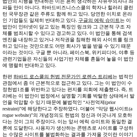
법안의 시행을 반대하는 이는 흔히 생각하는 자유주의자나 좌
파들 만이 아니다. 하바드비즈니스스쿨의 학자나 힐러리 클린
턴 국무장관 같은 주류도 함께 하고 있다. 당연한 이치로 온라
인 기업들도 일제히 반대하고 있다.
구글의 에릭 슈미트
는 이
법안이 인터넷이 담고 있는 특징인 링크와 그 근본적 구조 자
체를 범죄시할 수 있다고 경고하고 있다. 이 법안을 통해 검색
엔진을 내장하고 있거나 저작권을 침해한 해외 사이트를 링크
하고 있다는 것만으로도 어떤 회사가 벌을 받을 수 있기 때문
이라는 것이다. 구글 뿐 아니라, 페이스북, 위키피디어, 야후 등
관련기업들은 자신들의 사업기반 자체를 흔들어 놓을 이 법안
에 맹렬히 반대하고 있다.
한편
하바드 로스쿨의 헌법 전문가인 로렌스 트리베
는 법적인
관점에서 좀 더 근본적으로 접근하고 있다. 그는 이 법안이 수
정헌법1조를 위반하고 있다는 편지를 의회에 제출했다. 즉, 트
리베는 이 법안이 법정에서 설명할 기회를 박탈한 상태에서 발
언을 억압할 수 있기 때문에 불법적인 “사전억제(prior
restraint)”에 해당한다고 주장하였다. 더불어 “악당 웹사이트(a
rogue website)”의 개념정의도 헌법의 정신과 어긋나게 모호하
다는 것이 그의 주장이다. 이는 앞서 에릭 슈미트와 동일한 결
론에 도달한다. 사용자가 생산하는 콘텐츠로 사이트를 구성하
는 수많은 사이트를 불법화하는 결과를 가져올 것이란 이야기