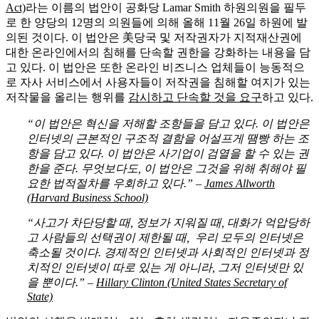
Act)
라는 이름의 법안이 공화당 Lamar Smith 하원의원을 필두
로 한 양당의 12명의 의원들에 의해 올해 11월 26일 하원에 발
의된 것이다. 이 법안은 美당국 및 저작권자가 지적재산권에
대한 온라인에서의 침해를 단속할 권한을 강화하는 내용을 담
고 있다. 이 법안은 또한 온라인 비즈니스 업체들이 능동적으
로 자사 서비스에서 사용자들이 저작권을 침해할 여지가 있는
저작물을 올리는 행위를
감시하고 단속할 것을 요구
하고 있다.
“이 법안은 혁신을 저해할 조항들을 담고 있다. 이 법안은
인터넷의 근본적인 구조적 결함을 어설프게 땜빵 하는 조
항을 담고 있다. 이 법안은 사기업이 검열을 할 수 있는 권
한을 준다. 무엇보다도, 이 법안은 그것을 위해 취해야 필
요한 법적절차를 우회하고 있다.” –
James Allworth
(Harvard Business School)
“사고가 차단당할 때, 정보가 지워질 때, 대화가 억압당하
고 사람들의 선택권이 제한될 때, 우리 모두의 인터넷은
축소될 것이다. 경제적인 인터넷과 사회적인 인터넷과 정
치적인 인터넷이 따로 있는 게 아니라, 그저 인터넷만 있
을 뿐이다.” –
Hillary Clinton (United States Secretary of
State)