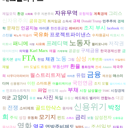
자유무역
그리스
환경
제일모직
포항제철
계획경제
주주 자본주의
사회화
신자유주의
공유경제
규제
경제
최저임금
Donald Trump
민주주의
소득세
조지 부시
인공지능
문재인
학
아이폰
한진중공업
레버리지
facebook
이
국유화
프로젝트파이낸스
수자원공사
스탄불
테슬라
티모시 가
박노자
노동자
프레디맥
패니메
저작권
이트너
사유화
캘리포니아
여행
구제금융
Karl Marx
공공성
금
애플
한국경제신문
데이터센터
의약품
가계부채
FTA
노동
삼성
채권
융자본
기후변화
헌법
그림
공익
대체투자
아일랜드
환율
부동산PF
재벌
도널드 트럼프
제국주
주식회사
통화정책
전세
DTI
Amazon
금융
월스트리트저널
유럽
의
매스미
사우디아라비아
제조업
아마존
국민연금
이란
스마트폰
조지 오웰
디어
신용평가사
어플리케이션
엘리자베스 워
부채
파업
반도체
시장
삼성물산
시장경제
인프라스트럭처
BIS
apple
렌
TSMC
고양이
사진
독일
미군
대공
연합뉴스
에드워드 벨러미
유로
유동성
부패
신용위기
박정
전쟁
골드만삭스
황
소비에트
원자재
희
모기지
금리
삼성전자
주식
성장
펀드
유동화
보험
스위스
신용등급
영화
영국
조선일보
연방준비제도
MBS
자동차
무상급식
레닌