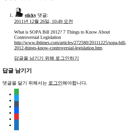
sticky
댓글:
2011년 12월 26일, 10:49 오전
What is SOPA Bill 2012? 7 Things to Know About
Controversial Legislation
http://www.ibtimes.com/articles/272580/20111225/sopa-bill-
2012-things-know-controversial-legislation.htm
답글을 남기기 위해 로그인하기
답글 남기기
댓글을 달기 위해서는
로그인
해야합니다.
feedly
twitter
tumblr
facebook
rss
media-
document