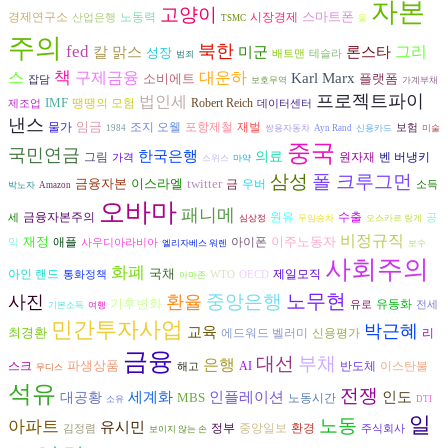
자본
고양이
스마트폰
노동력
시장경제
경제연구소
산업은행
TSMC
물
주의
북한
fed
그리
론스타
칼 맑스
미군
성장
배트맨
테슬라
범죄
스
책
구제금융
대운하
Karl Marx
소비에트
플랫폼
잡담
보호무역
가계부채
프로젝트파이
법인세
IMF
땡땡의 모험
Robert Reich
제조업
데이터센터
낸스
임금
조지 오웰
재벌
물가
포항제철
보험
1984
쌍용자동차
Ayn Rand
신용카드
미술
중국
국민연금
한국은행
의료
그림
벤 버냉키
원자재
가격
스위스
마약
삼성
폴 크루그먼
금융자본
이스라엘
twitter
금
우버
소득
박노자
Amazon
오바마
패니메
금융자본주의
원유
수출
세
공
심상정
무임승차
오스카르 랑게
비정규직
재정
이주노동자
아이폰
애플
익
사우디아라비아
엘리자베스 워렌
보수
사회주의
화폐
국채
아인 랜드
제일모직
통화정책
WTO
OECD
아마존
노무현
중앙은행
사진
환율
기후변화
유동화
유로
전세
기본소득
여행
민간투자사업
박근혜
교육
최경환
리
에드워드 벨러미
신용평가
금융
대선
부채
은행
파생상품
스크
AI
반도체
이스탄불
해고
무디스
석유
전쟁
인플레이션
인도
세계화
대공황
MBS
노동시간
소유
DTI
일
노동
아파트
유시민
환경
정부
중앙일보
김정렴
주식회사
보이지 않는 손