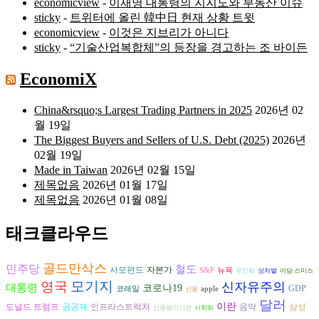
economicview
-
이재명 대통령의 지지도와 부동산 이슈
sticky
-
트위터에 올린 韓中日 현재 상황 트윗
economicview
-
이것은 지브리가 아니다
sticky
-
“기술산업복합체”의 등장을 경고하는 조 바이든
EconomiX
China&rsquo;s Largest Trading Partners in 2025
2026년 02
월 19일
The Biggest Buyers and Sellers of U.S. Debt (2025)
2026년
02월 19일
Made in Taiwan
2026년 02월 15일
제목없음
2026년 01월 17일
제목없음
2026년 01월 08일
태크클라우드
골드만삭스
민주당
철도
자본가
사모펀드
S&P
뉴욕
무인화
성차별
아담 스미스
모기지
영국
신자유주의
대통령
코로나19
GDP
코레일
apple
신용
달러
이란
도널드 트럼프
공공재
음악
인프라스트럭처
삼성
신용평가기관
사회화