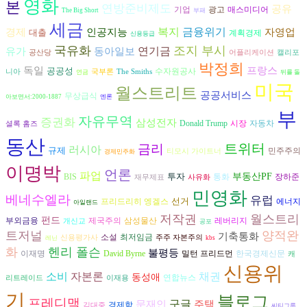
영화
본
연방준비제도
공유
광고
기업
매스미디어
The Big Short
부패
세금
복지
금융위기
인공지능
경제
자영업
대출
계획경제
신용등급
국유화
조지 부시
유가
동아일보
연기금
공산당
어플리케이션
캘리포
박정희
독일
프랑스
공공성
수자원공사
니아
국부론
The Smiths
연금
뒤를 돌
미국
월스트리트
공공서비스
무상급식
아보면서:2000-1887
엔론
부
자유무역
증권화
삼성전자
시장
자동차
Donald Trump
셜록 홈즈
동산
트위터
금리
러시아
규제
민주주의
티모시 가이트너
경제민주화
이명박
언론
파업
투자
부동산PF
장하준
BIS
통화
재무제표
사유화
민영화
베네수엘라
유럽
선거
프리드리히 엥겔스
에너지
아일랜드
저작권
월스트리
펀드
삼성물산
부외금융
제국주의
레버리지
개신교
공포
트저널
양적완
기축통화
소설
최저임금
신용평가사
주주 자본주의
레닌
kbs
화
헨리 폴슨
불평등
David Byrne
이재명
밀턴 프리드먼
한국경제신문
캐
신용위
자본론
소비
채권
동성애
연합뉴스
리트레이드
이재용
기
블로그
프레디맥
구글
문재인
주택
경제학
김대중
씨티그룹