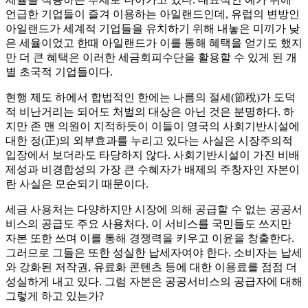
언급한 기업들이 즐겨 이용하는 아일랜드인데, 유럽의 변방인
아일랜드가 세계적 기업들을 유치하기 위해 내놓은 미끼가 낮
은 세율이었고 한때 아일랜드가 이를 통해 혜택을 얻기도 했지
만 더 큰 혜택은 이러한 세금회피수단을 활용할 수 있게 된 개
별 초국적 기업들이다.
현행 제도 하에서 합법적인 한에는 나름의 절세(節稅)가 도덕
적 비난거리는 되어도 처벌의 대상은 아닌 것은 분명하다. 하
지만 존 맨 의원이 지적하듯이 이들이 영국의 사회기반시설에
대한 정(正)의 외부효과를 누리고 있다는 사실은 시장주의적
입장에서 보더라도 타당하지 않다. 사회기반시설이 가진 비배
제성과 비경합성의 가장 큰 수혜자가 배제의 주창자인 자본이
란 사실은 모순되기 때문이다.
세금 사용처는 다양하지만 시장에 의해 공급할 수 없는 공공서
비스의 공급도 주요 사용처다. 이 서비스를 국민들도 쓰지만
자본 또한 쓰며 이를 통해 경쟁력을 키우고 이윤을 창출한다.
그러므로 그들은 또한 성실한 납세자여야 한다. 소비자는 납세
와 강화된 저작권, 유료화 콘텐츠 등에 대한 이용료를 점점 더
성실하게 내고 있다. 그럼 자본은 공공서비스의 공급자에 대해
그렇게 하고 있는가?