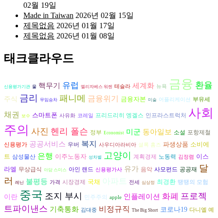
02월 19일
Made in Taiwan
2026년 02월 15일
제목없음
2026년 01월 17일
제목없음
2026년 01월 08일
태크클라우드
금융
환율
유럽
핵무기
세계화
테슬라
뉴욕
신용평가기관
물
엘리자베스 워렌
금리
패니메
금융위기
주식
금융자본
부유세
어플리케이션
무임승차
미술
사회
채권
스마트폰
프리드리히 엥겔스
인프라스트럭처
사유화
코레일
보수
주의
사진
헨리 폴슨
동아일보
미군
정부
소설
포항제철
Economist
복지
공공서비스
파생상품
소비에
신용평가
우버
사우디아라비아
셜록 홈즈
고양이
은행
트
이주노동자
이스
삼성물산
노동력
계획경제
김정렴
성차별
달
유가
라엘
음악
공공재
무상급식
아인 랜드
사모펀드
신용평가사
아담 스미스
러
아파트
불평등
국채
최경환
시장경제
땡땡의 모험
가격
전세
레닌
심상정
중국
조지 부시
프로젝
화폐
인플레이션
이란
민주주의
apple
트파이낸스
비정규직
기축통화
코로나19
다니엘 예
김대중
The Big Short