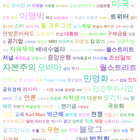
미국
유시민
르긴
AI
이재명
삼성경제연구소
이재용
산업은행
배
Ayn Rand
이명박
트위터
도널드 트럼프
통화
금
트맨
해고
캘리
쌍용자동차
Amazon
폴 크루그먼
소비
독일
물가
포니아
로널드 레이건
경제민주화
소유
씨티그룹
연방준비제도
구제금융
삼성전자
대통령
헌법
데이터센터
유동
TSMC
공기업
인공지능
자영업
칼 맑스
MBS
제국주의
성
개신교
가계부채
사회화
자유무역
베네수엘라
월스트리트
twitter
연금
스트레스테스트
DTI
중앙은행
저널
조선일보
연합뉴스
수자원공사
최저임금
이스탄불
자본주의
오바마
월스트리트
투자
공익
오스카르 랑게
민영화
민주당
인도
벤 버냉키
Donald Trump
중앙일보
유로
잡담
박노자
민간투자사업
러시아
공유경제
규제
시장
공산당
1984
무인화
마약
언론
모기지
저작권
책
대운하
고용
문
유동화
OECD
보호무역
부패
국유화
국민
연기금
재인
자본가
아이폰
제일모직
The Smiths
여행
신용등급
전쟁
연금
박근혜
교육
Karl Marx
플랫폼
반도체
기업
강의 죽음
범죄
의료
재정
에너지
광고
장하준
한국경제신문
밀턴 프리드먼
노동시간
신용카드
블로그
노무현
골드만삭스
투
주택
선거
수출
S&P
창작
보험
박정희
대선
자은행
그리스