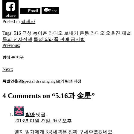
Email
Print
Share
Posted in
경제사
Tags:
516
금성
농어촌 라디오 보내기 운동
라디오
오효진
재벌
들의 전자전쟁
특정 외래품 판매 금지법
Previous:
글
탐
밤에 본 지구
색
Next:
특별인출권(special drawing right)의 탄생 과정
4 Comments on “
5.16과 金星
”
별마
댓글:
2013년 01월 27일, 9:02 오후
엘지 일가에게 3공세력은 진짜 구세주였겠네요.