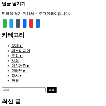
답글 남기기
댓글을 달기 위해서는
로그인
해야합니다.
feedly
twitter
tumblr
facebook
rss
media-
document
카테고리
경제
►
매스미디어
문화
►
사회
이런저런
►
인터넷
►
정치
►
환경
검
색:
최신 글