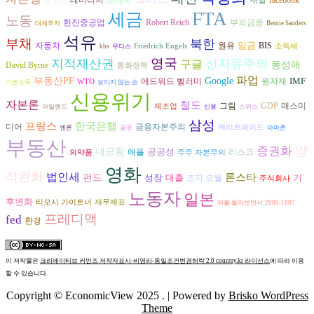
경제학
재벌
레버리지
facebook
국부론
FTA
세금
노동
한진중공업
Robert Reich
부외금융
대체투자
Bernie Sanders
석유
부채
북한
임금
자동차
원유
BIS
Friedrich Engels
소득세
kbs
무디스
영국
지적재산권
신자유주의
구글
동성애
David Byrne
통화정책
파업
부동산PF
Google
IMF
에드워드 벨러미
원자재
WTO
기본소득
보이지 않는 손
신용위기
자본론
철도
그림
GDP
매스미
제조업
아일랜드
신용
스위스
삼성
프랑스
한국은행
금융자본주의
디어
캐리트레이드
엔론
공포
아마존
부동산
양
증권화
대공황
공공성
리스크
애플
의약품
주주 자본주의
영화
적완화
법인세
론스타
펀드
성장
대출
기
조지 오웰
주식회사
노동자
일본
후변화
티모시 가이트너
재무제표
뒤를 돌아보면서:2000-1887
프레디맥
fed
환경
이 저작물은
크리에이티브 커먼즈 저작자표시-비영리-동일조건변경허락 2.0 country.kr 라이선스
에 따라 이용
할 수 있습니다.
Copyright © EconomicView 2025 .
| Powered by
Brisko WordPress
Theme