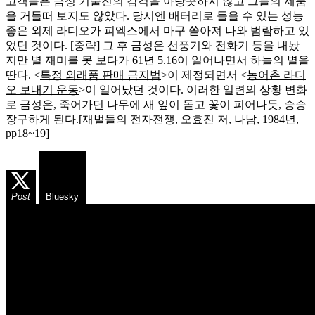
고객들은 금성 기술진의 감격을 아랑곳하지 않고 그들의 제품
을 거들떠 보지도 않았다. 당시엔 배터리로 들을 수 있는 성능
좋은 외제 라디오가 피엑스에서 마구 쏟아져 나와 범람하고 있
었던 것이다. [중략] 그 후 금성은 선풍기와 전화기 등을 내놨
지만 별 재미를 못 보다가 61년 5.16이 일어나면서 하늘의 별을
딴다. <
특정 외래품 판매 금지법
>이 제정되면서 <
농어촌 라디
오 보내기 운동
>이 일어났던 것이다. 이러한 일련의 상황 변화
로 금성은, 죽어가던 나무에 새 잎이 돋고 꽃이 피어나듯, 승승
장구하게 된다.[재벌들의 전자전쟁, 오효진 저, 나남, 1984년,
pp18~19]
Post
Bluesky