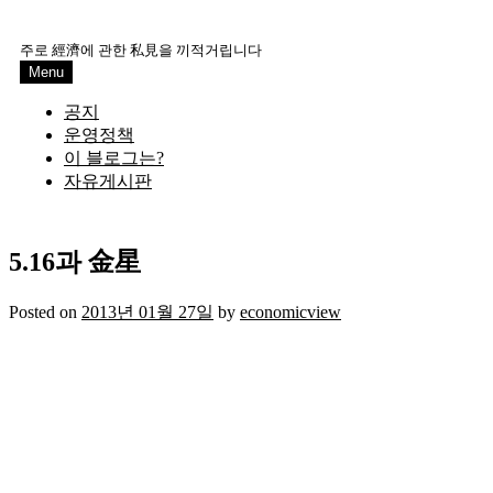
Skip
to
주로 經濟에 관한 私見을 끼적거립니다
content
Menu
공지
운영정책
이 블로그는?
자유게시판
5.16과 金星
Posted on
2013년 01월 27일
by
economicview