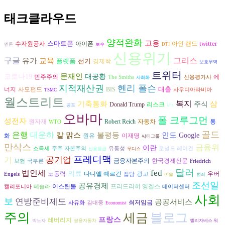
태크클라우드
양적완화
고용
스마트폰
twitter
수자원공사
아이폰
아인 랜드
엔론
보수
DTI
신용위기
구글
그리스
유가
교육
플랫폼
선거
경제학
보호무역
트위터
문재인
코로나19
대공황
에
민주주의
The Smiths
신용평가사
사회화
지적재산권
헨리 폴슨
대출
너지
사모펀드
BIS
사우디아라비아
TSMC
월스트리트
복지
기축통화
삼
주식
리스크
Donald Trump
공포
kbs
오바마
폴 크루그먼
성전자
자동차
원자재
Robert Reich
통
WTO
골드
은행
대운하
불평등
인도
칼 맑스
Google
원유
화
이재명
씨티그룹
만삭스
금융위
이란
소득세
주주 자본주의
유동성
로널드 레이건
신용등급
무디스
프레디맥
기
공기업
금융자본주의
한국경제신문
보험
국부론
Friedrich
달러
fed
법인세
의료
노동력
다니엘 예르긴
광고
우버
Engels
잡담
미술
범죄
조선일
공유경제
프리드리히 엥겔스
이스탄불
캘리포니아
테슬라
데이터센터
사회
보
연방준비제도
공공서비스
최저임금
사유화
김대중
Economist
주의
세금
블로그
프랑스
레버리지
박노자
쌍용자동차
엘리자베스 워