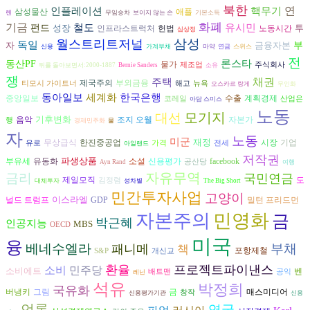
북한
인플레이션
연
핵무기
삼성물산
애플
렌
무임승차
보이지 않는 손
기본소득
화폐
기금
유시민
철도
펀드
성장
투
헌법
인프라스트럭처
노동시간
심상정
삼성
월스트리트저널
독일
자
금융자본
부
신용
가계부채
마약
연금
스위스
전
론스타
동산PF
물가
제조업
주식회사
뒤를 돌아보면서:2000-1887
Bernie Sanders
소유
쟁
채권
주택
제국주의
부외금융
티모시 가이트너
해고
뉴욕
오스카르 랑게
무인화
동아일보
세계화
한국은행
수출
중앙일보
계획경제
코레일
산업은
아담 스미스
노동
모기지
대선
기후변화
음악
조지 오웰
자본가
행
경제민주화
물
자
노동
미군
재정
시장
무상급식
한진중공업
기업
유로
가격
전세
아일랜드
저작권
파생상품
부유세
유동화
소설
신용평가
facebook
공산당
Ayn Rand
여행
자유무역
금리
국민연금
도
제일모직
김정렴
대체투자
성차별
The Big Short
민간투자사업
고양이
이스라엘
널드 트럼프
GDP
밀턴 프리드먼
자본주의
민영화
금
박근혜
인공지능
MBS
OECD
미국
융
베네수엘라
부채
패니메
책
포항제철
S&P
개신교
환율
프로젝트파이낸스
소비
민주당
소비에트
벤
배트맨
공익
레닌
석유
박정희
국유화
버냉키
그림
금
매스미디어
창작
신용평가기관
신용
언론
영국