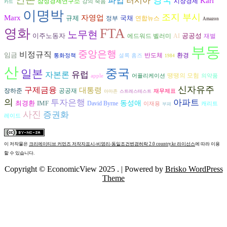
파업
러시아
Karl
시장경제
삼성경제연구소
강의 죽음
카드
이명박
조지 부시
Marx
자영업
규제
국채
연합뉴스
정부
Amazon
FTA
영화
노무현
이주노동자
공공성
AI
재벌
에드워드 벨러미
부동
중앙은행
비정규직
임금
반도체
환경
통화정책
셜록 홈즈
1984
산
중국
일본
자본론
유럽
땡땡의 모험
apple
어플리케이션
의약품
신자유주
구제금융
대통령
장하준
공공재
재무제표
아마존
스트레스테스트
의
투자은행
아파트
최경환
IMF
동성애
David Byrne
이재용
캐리트
부패
사진
증권화
레이드
이 저작물은
크리에이티브 커먼즈 저작자표시-비영리-동일조건변경허락 2.0 country.kr 라이선스
에 따라 이용
할 수 있습니다.
Copyright © EconomicView 2025 .
| Powered by
Brisko WordPress
Theme