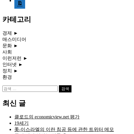
media-
document
카테고리
경제
►
매스미디어
문화
►
사회
이런저런
►
인터넷
►
정치
►
환경
검
색:
최신 글
클로드의 economicview.net 평가
19세기
美-이스라엘의 이란 침공 등에 관한 트위터 메모