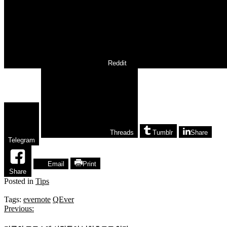
Reddit
Threads
Tumblr
Share
Telegram
Email
Print
Share
Posted in
Tips
Tags:
evernote
QEver
Previous:
글