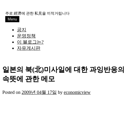
Skip
to
주로 經濟에 관한 私見을 끼적거립니다
content
Menu
공지
운영정책
이 블로그는?
자유게시판
일본의 북(北)미사일에 대한 과잉반응의
속뜻에 관한 메모
Posted on
2009년 04월 17일
by
economicview