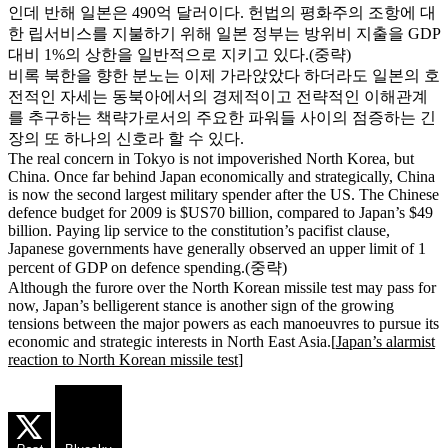
인데 반해 일본은 490억 달러이다. 헌법의 평화주의 조항에 대
한 립서비스를 지불하기 위해 일본 정부는 방위비 지출을 GDP
대비 1%의 상한을 일반적으로 지키고 있다.(중략)
비록 북한을 향한 분노는 이제 가라앉았다 하더라도 일본의 호
전적인 자세는 동북아에서의 경제적이고 전략적인 이해관계
를 추구하는 책략가로서의 주요한 파워들 사이의 점증하는 긴
장의 또 하나의 신호라 할 수 있다.
The real concern in Tokyo is not impoverished North Korea, but
China. Once far behind Japan economically and strategically, China
is now the second largest military spender after the US. The Chinese
defence budget for 2009 is $US70 billion, compared to Japan’s $49
billion. Paying lip service to the constitution’s pacifist clause,
Japanese governments have generally observed an upper limit of 1
percent of GDP on defence spending.(중략)
Although the furore over the North Korean missile test may pass for
now, Japan’s belligerent stance is another sign of the growing
tensions between the major powers as each manoeuvres to pursue its
economic and strategic interests in North East Asia.[
Japan’s alarmist
reaction to North Korean missile test
]