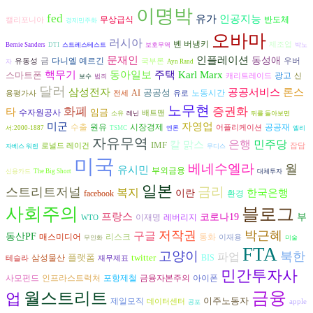
이명박
fed
유가
인공지능
반도체
무상급식
캘리포니아
경제민주화
오바마
러시아
벤 버냉키
제조업
Bernie Sanders
DTI
스트레스테스트
보호무역
박노
인플레이션
문재인
동성애
다니엘 예르긴
금
우버
유동성
국부론
자
Ayn Rand
동아일보
핵무기
주택
Karl Marx
스마트폰
광고
캐리트레이드
신
보수
범죄
달러
삼성전자
공공서비스
론스
공공성
AI
노동시간
용평가사
전세
유로
노무현
화폐
증권화
타
임금
수자원공사
배트맨
소유
레닌
뒤를 돌아보면
미군
자영업
수출
원유
시장경제
공공재
어플리케이션
서:2000-1887
TSMC
엔론
엘리
자유무역
은행
민주당
칼 맑스
IMF
로널드 레이건
잡담
자베스 워렌
무디스
미국
베네수엘라
월
유시민
부외금융
신용카드
The Big Short
대체투자
일본
금리
스트리트저널
복지
한국은행
이란
환경
facebook
사회주의
블로그
프랑스
코로나19
부
이재명
레버리지
WTO
저작권
박근혜
구글
동산PF
리스크
매스미디어
통화
이재용
무인화
미술
FTA
고양이
북한
파업
플랫폼
twitter
삼성물산
BIS
테슬라
재무제표
민간투자사
금융자본주의
아이폰
사모펀드
인프라스트럭처
포항제철
금융
월스트리트
업
이주노동자
제일모직
데이터센터
apple
공포