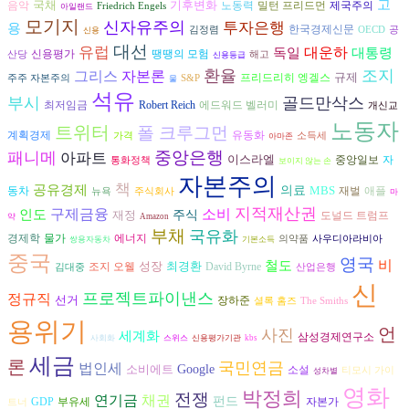
고
국채
기후변화
음악
노동력
밀턴 프리드먼
제국주의
Friedrich Engels
아일랜드
모기지
신자유주의
투자은행
용
한국경제신문
김정렴
OECD
공
신용
대선
유럽
대운하
독일
대통령
신용평가
땡땡의 모험
산당
해고
신용등급
환율
조지
그리스
자본론
규제
프리드리히 엥겔스
주주 자본주의
S&P
물
석유
부시
골드만삭스
최저임금
Robert Reich
에드워드 벨러미
개신교
노동자
트위터
폴 크루그먼
계획경제
유동화
가격
소득세
아마존
중앙은행
패니메
아파트
이스라엘
자
중앙일보
통화정책
보이지 않는 손
자본주의
책
공유경제
의료
MBS
동차
재벌
애플
뉴욕
주식회사
마
지적재산권
구제금융
인도
소비
재정
주식
도널드 트럼프
약
Amazon
부채
국유화
경제학
에너지
물가
의약품
사우디아라비아
쌍용자동차
기본소득
중국
영국
비
철도
성장
최경환
조지 오웰
David Byrne
김대중
산업은행
신
프로젝트파이낸스
정규직
선거
장하준
셜록 홈즈
The Smiths
용위기
언
사진
세계화
삼성경제연구소
사회화
스위스
신용평가기관
kbs
세금
론
국민연금
법인세
소비에트
Google
소설
티모시 가이
성차별
영화
박정희
전쟁
연기금
채권
펀드
자본가
GDP
부유세
트너