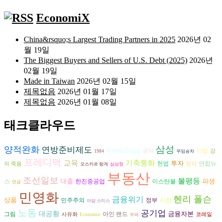
EconomiX
China&rsquo;s Largest Trading Partners in 2025
2026년 02
월 19일
The Biggest Buyers and Sellers of U.S. Debt (2025)
2026년
02월 19일
Made in Taiwan
2026년 02월 15일
제목없음
2026년 01월 17일
제목없음
2026년 01월 08일
태크클라우드
삼성
양적완화
연방준비제도
Donald Trump
기업
공익
강
1984
무임승차
프레디맥
교육
기축통화
투자
헌법
연합뉴
의 죽음
창작
오스카르 랑게
심상정
부동산
조선일보
불평등
대출
파생
스
한진중공업
이스탄불
연금
민영화
헨리 폴슨
금융위기
상품
시장
민주주의
정부
아담 스미스
노동
공기업
대공황
금융자본
그림
아인 랜드
사유화
코레일
Economist
부패