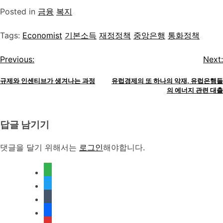
Posted in
금융
복지
Tags:
Economist
기본소득
재정정책
중앙은행
통화정책
글
Previous:
Next:
탐
규제와 인센티브가 생겨나는 과정
유럽경제의 또 하나의 악재, 유럽은행들
의 에너지 관련 대출
색
답글 남기기
댓글을 달기 위해서는
로그인
해야합니다.
feedly
twitter
tumblr
facebook