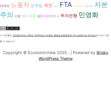
FTA
자본
노동자
북한
민주당
비에트
보수
Ayn Rand
가계부채
주의
민영화
투자은행
의료
시장
정부
밀턴 프리드먼
물
이 저작물은
크리에이티브 커먼즈 저작자표시-비영리-동일조건변경허락 2.0 country.kr 라이선스
에 따라 이용
할 수 있습니다.
Copyright © EconomicView 2025 .
| Powered by
Brisko
WordPress Theme