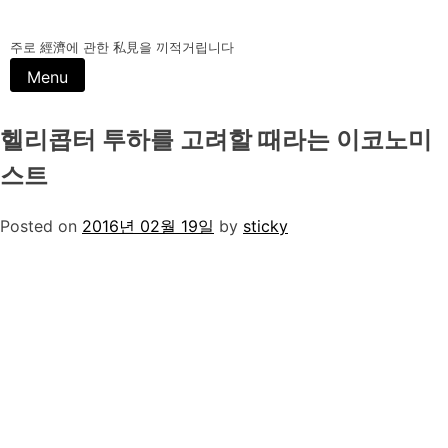
Skip
to
주로 經濟에 관한 私見을 끼적거립니다
content
Menu
헬리콥터 투하를 고려할 때라는 이코노미
스트
Posted on
2016년 02월 19일
by
sticky