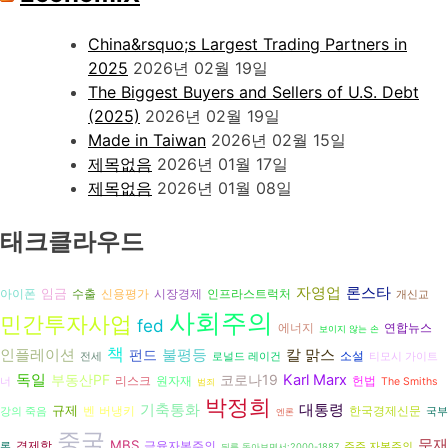
China&rsquo;s Largest Trading Partners in
2025
2026년 02월 19일
The Biggest Buyers and Sellers of U.S. Debt
(2025)
2026년 02월 19일
Made in Taiwan
2026년 02월 15일
제목없음
2026년 01월 17일
제목없음
2026년 01월 08일
태크클라우드
론스타
자영업
임금
아이폰
수출
시장경제
신용평가
인프라스트럭처
개신교
사회주의
민간투자사업
fed
에너지
연합뉴스
보이지 않는 손
책
인플레이션
불평등
펀드
칼 맑스
소설
전세
로널드 레이건
티모시 가이트
독일
부동산PF
코로나19
Karl Marx
리스크
헌법
원자재
너
The Smiths
범죄
박정희
기축통화
대통령
규제
벤 버냉키
한국경제신문
강의 죽음
국부
엔론
중국
문재
MBS
경제학
금융자본주의
론
주주 자본주의
뒤를 돌아보면서:2000-1887