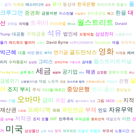
폴
유가
동성애
한국은행
음악
프리드리히 엥겔스
이재명
매스미디어
차
공포
대
크루그먼
환율
증권화
금융자본
이스탄불
한진중공업
해고
아일랜드
월스트리트
선
트위터
이스라엘
Donald
코레일
의약품
무디스
석유
구제금융
법인세
삼성전자
대공황
Trump
포항제철
신용평가사
David Byrne
물가
에드워드 벨러미
facebook
애플
제국주의
사우디아라비아
스위스
영화
골드만삭스
박근혜
연기금
대출
아인 랜드
레버
WTO
이재용
월스트리트저널
그리스
수자원공사
리지
김대중
심상정
경제민주화
기본소득
세금
공기업
채권
땡땡의 모험
셜록 홈즈
apple
김정렴
The Big Short
kbs
레닌
달
금융위기
은행
재벌
노동력
신용평가기관
연금
오스카르 랑게
스트레스테스트
무임승차
러
조지 부시
중앙은행
헨리 폴슨
주식
다니엘 예르긴
중앙일보
오바마
금리
지적
유럽
그림
기업
공익
OECD
1984
엘리자베스 워렌
신용
자유무역
재산권
프레디맥
국민연금
부채
인도
국채
사회화
저작권
이란
IMF
선
조지 오웰
금
민주주의
부외금융
제일모직
통화정책
성차별
미국
거
소
삼성물산
도널드 트럼프
부유세
노동시간
창작
재무제표
소유
부패