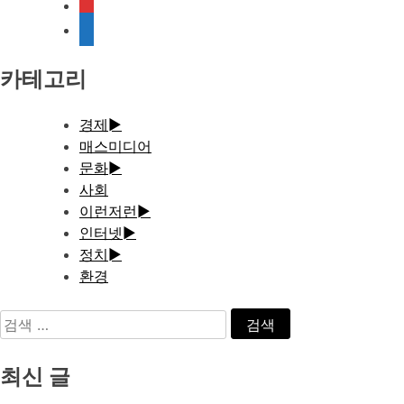
rss
media-
document
카테고리
경제
►
매스미디어
문화
►
사회
이런저런
►
인터넷
►
정치
►
환경
검
색:
최신 글