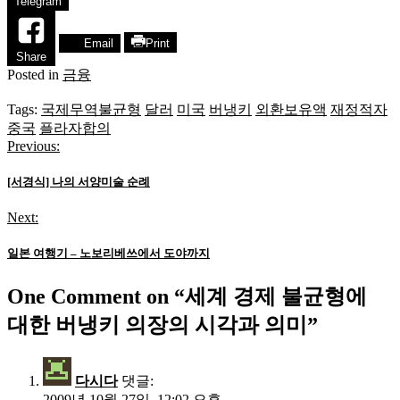
Telegram
Email
Print
Share
Posted in
금융
Tags:
국제무역불균형
달러
미국
버냉키
외환보유액
재정적자
중국
플라자합의
Previous:
글
탐
[서경식] 나의 서양미술 순례
색
Next:
일본 여행기 – 노보리베쓰에서 도야까지
One Comment on “
세계 경제 불균형에
대한 버냉키 의장의 시각과 의미
”
다시다
댓글:
2009년 10월 27일, 12:02 오후