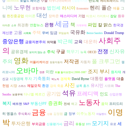
패
수출
반도체
facebook
당
로널드 레이건
사우디아라비아
캐리트레이드
신용평가기관
노무현
니메
헨리 폴슨
러시아
법인세
그
포항제철
애플
Economist
대선
림
아이폰
장하준
원유
한진중공업
매스미디어
기업
티모시 가이트너
잡담
세금
은행
책
파업
칼 맑스
최경환
연합뉴스
한국경
아마존
소유
가계부채
국유화
고용
주택
임금
제신문
우버
Donald Trump
사회화
무임승차
Bernie Sanders
사회주
중앙은행
박근혜
대운하
교육
금융자본주의
의약품
의
전쟁
신자유
구글
공유경제
핵무기
주식
뉴욕
OECD
보이지 않는 손
영화
폴 크루그먼
주의
저작권
자동차
어플리케이션
캘
쌍용자동차
오바마
조지 부시
이란
원자재
리포니아
개
엔론
뒤를 돌아보면서:2000-1887
기축통화
대통령
투자
플랫폼
대출
시장경제
경제학
David Byrne
신교
박노자
사진
유시민
헌법
시장
환경
제일모직
강의 죽음
셜록 홈즈
사유화
The
스위스
석유
프레디맥
공기업
인도
다니엘 예르긴
Smiths
산업은행
보호무역
노동자
복지
증권화
부동산PF
음악
프리드리
배트맨
S&P
전세
해고
이명
금융
이주노동자
히 엥겔스
금
정부
주식회사
김정렴
신용
아일랜드
박
모기지
금리
투자은행
세
부외금융
신용평가사
유동성
유로
DTI