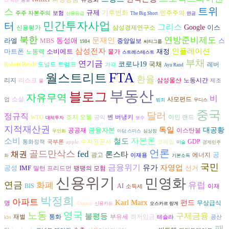
스 워렌
공포
트위
스
규제
기후변화
민주주의
주주 자본주의
보험
신용등급
The Big Short
연금
민간투자사업
터
그리스
Google
이스
신용평가
삼성경제연구소
북한
연방준비제도
문재인
라엘
MBS
동성애
스
중앙일보
1984
씨티그룹
삼성전자
인플레이션
마트폰
소비에트
재정
노동력
물가
스트레스테스트
부채
연기금
코로나19
국채
도널드 트럼프
Robert Reich
레버
가격
Ayn Rand
FTA
월스트리트
환율
리스크
삼성물산
리지
노동시간
제조
물
부동산
블로그
자유무역
비
소설
사모펀드
업
범죄
무디스
중국
달러
정규직
조지 오웰
벤 버냉키
아인 랜드
WTO
공익
대체투자
보수
지적재산권
독일
금융자본
대공황
공공재
이스탄불
무인화
아담 스미스
심상정
자본론
소비
철도
수자원공사
GDP
통화정책
국부론
apple
코레일
미술
경제민주
언론
골드만삭스
fed
채권
론스타
공
광고
에너지
이재용
화
기본소득
국민
금융위기
유가
자영업
공성
IMF
선거
밀턴 프리드먼
땡땡의 모험
신용위기
민영화
연금
화폐
유럽
AI
BIS
이재
소득세
박정희
아파트
Karl Marx
펀드
명
무상급식
Amazon
신용카드
오스카르 랑게
노동
영국
구제금융
불평등
재벌
통화
부유세
최저임금
테슬라
공산
kbs