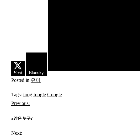
Post
Bluesky
Posted in
유머
Tags:
foog
foogle
Google
글
Previous:
탐
a양은 누구?
색
Next: