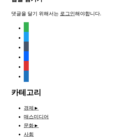
댓글을 달기 위해서는
로그인
해야합니다.
feedly
twitter
tumblr
facebook
rss
media-
document
카테고리
경제
►
매스미디어
문화
►
사회