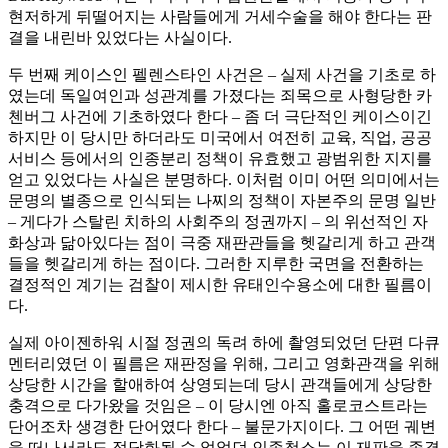
현저하게 뒤떨어지는 사람들에게 거세수술을 해야 한다는 판
결을 내린바 있었다는 사실이다.
두 번째 케이스인 펠렌스타인 사건은 – 실제 사건을 기초로 하
였는데 독일여인과 성관계를 가졌다는 죄목으로 사형당한 카
첸버그 사건에 기초하였다 한다 – 좀 더 극단적인 케이스이긴
하지만 이 당시만 하더라도 미국에서 여전히 교육, 직업, 공공
서비스 등에서의 인종분리 정책이 유효했고 광범위한 지지를
얻고 있었다는 사실은 분명하다. 이처럼 이미 어떤 의미에서는
문명의 별종으로 인식되는 나찌의 정책이 자본주의 문명 일반
– 게다가 스탈린 치하의 사회주의 정권까지 – 의 위선적인 자
화상과 닮아있다는 점이 극중 재판관들을 헷갈리게 하고 관객
들을 헷갈리게 하는 점이다. 그러한 지루한 국면을 전환하는
결정적인 계기는 검찰이 제시한 유태인수용소에 대한 필름이
다.
실제 아이젠하워 시절 정권의 독려 하에 촬영되었던 단편 다큐
멘터리였던 이 필름은 재판정을 위해, 그리고 영화관객을 위해
상당한 시간을 할애하여 상영되는데 당시 관객들에게 상당한
충격으로 다가왔을 것임은 – 이 당시엔 아직 홀로코스트라는
단어조차 생경한 단어였다 한다 – 불문가지이다. 그 어떤 궤변
을 떠나서라도 정당화될 수 없었던 인종청소는 이 재판을 종결