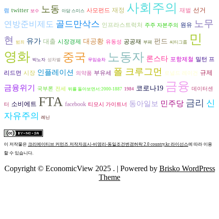
사회주의
노동
twitter
재정
선거
재벌
사모펀드
렴
보수
아담 스미스
노무
골드만삭스
연방준비제도
원유
인프라스트럭처
주주 자본주의
민
현
유가
대출
대공황
펀드
시장경제
공공재
유동성
범죄
부패
씨티그룹
영화
중국
노동자
론스타
포항제철
밀턴 프
박노자
성차별
무임승차
폴 크루그먼
인플레이션
규제
시장
리드먼
부유세
의약품
로널드 레이건
금융
금융위기
코로나19
국부론
전세
데이터센
뒤를 돌아보면서:2000-1887
1984
FTA
금리
신
동아일보
민주당
소비에트
facebook
터
티모시 가이트너
자유주의
레닌
이 저작물은
크리에이티브 커먼즈 저작자표시-비영리-동일조건변경허락 2.0 country.kr 라이선스
에 따라 이용
할 수 있습니다.
Copyright © EconomicView 2025 .
| Powered by
Brisko WordPress
Theme