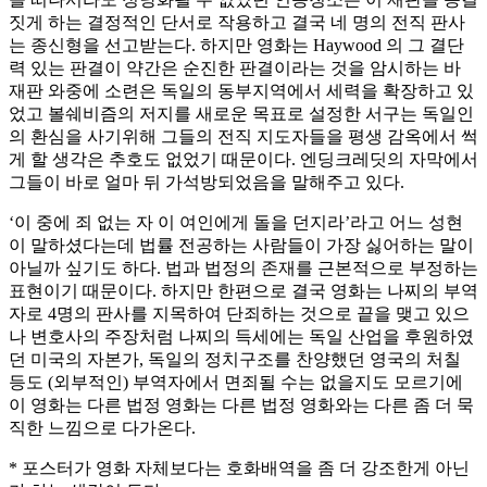
짓게 하는 결정적인 단서로 작용하고 결국 네 명의 전직 판사
는 종신형을 선고받는다. 하지만 영화는 Haywood 의 그 결단
력 있는 판결이 약간은 순진한 판결이라는 것을 암시하는 바
재판 와중에 소련은 독일의 동부지역에서 세력을 확장하고 있
었고 볼쉐비즘의 저지를 새로운 목표로 설정한 서구는 독일인
의 환심을 사기위해 그들의 전직 지도자들을 평생 감옥에서 썩
게 할 생각은 추호도 없었기 때문이다. 엔딩크레딧의 자막에서
그들이 바로 얼마 뒤 가석방되었음을 말해주고 있다.
‘이 중에 죄 없는 자 이 여인에게 돌을 던지라’라고 어느 성현
이 말하셨다는데 법률 전공하는 사람들이 가장 싫어하는 말이
아닐까 싶기도 하다. 법과 법정의 존재를 근본적으로 부정하는
표현이기 때문이다. 하지만 한편으로 결국 영화는 나찌의 부역
자로 4명의 판사를 지목하여 단죄하는 것으로 끝을 맺고 있으
나 변호사의 주장처럼 나찌의 득세에는 독일 산업을 후원하였
던 미국의 자본가, 독일의 정치구조를 찬양했던 영국의 처칠
등도 (외부적인) 부역자에서 면죄될 수는 없을지도 모르기에
이 영화는 다른 법정 영화는 다른 법정 영화와는 다른 좀 더 묵
직한 느낌으로 다가온다.
* 포스터가 영화 자체보다는 호화배역을 좀 더 강조한게 아닌