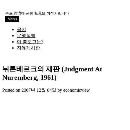
Skip
to
주로 經濟에 관한 私見을 끼적거립니다
content
Menu
공지
운영정책
이 블로그는?
자유게시판
뉘른베르크의 재판 (Judgment At
Nuremberg, 1961)
Posted on
2007년 12월 04일
by
economicview