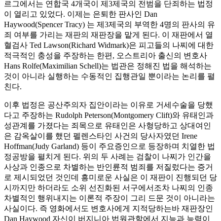
르그에서는 연합국 4개국이 제3제국의 전범을 단죄하는 법정
이 열리고 있었다. 이제는 은퇴한 판사인 Dan
Haywood(Spencer Tracy) 는 제3제국의 부역한 4명의 판사의 유
죄 여부를 가리는 재판의 재판장을 맡게 된다. 이 재판에서 열
혈검사 Ted Lawson(Richard Widmark)은 피고들의 나찌에 대한
적극적인 충성을 주장하는 한편, 오스트리아 출신의 변호사
Hans Rolfe(Maximilian Schell)는 법관은 정해진 법을 해석하는
것이 아니라 실행하는 수동적인 집행관일 뿐이라는 논리를 펼
친다.
이후 법정은 공산주의자 집안이라는 이유로 거세수술을 당했
다고 주장하는 Rudolph Peterson(Montgomery Clift)와 유태인과
성관계를 가졌다는 죄목으로 유태인은 사형당하고 상대여인
은 감옥살이를 했던 펠렌스타인 사건의 당사자였던 Irene
Hoffman(Judy Garland) 등이 주요증인으로 등장하며 치열한 법
정공방을 펼치게 된다. 위의 두 사례는 검찰이 나찌가 인간을
사상과 인종으로 차별하는 반인륜적 범죄를 저질렀다는 증거
로 제시되었던 것인데 흥미로운 사실은 이 재판이 진행되던 당
시까지만 하더라도 소위 선진화된 서구에서조차 나찌의 인종
차별적인 행위내지는 이론적 주장이 그리 드문 것이 아니라는
사실이다. 즉 영화에서도 변호사에게 지적당하는바 재판장인
Dan Haywood 자신이 버지니아 법원관할에서 지능과 능력이