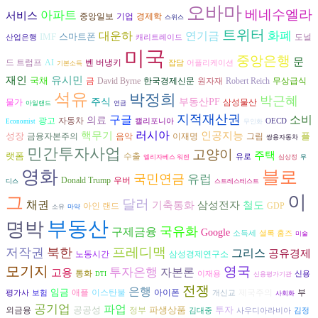
오바마
베네수엘라
아파트
서비스
경제학
중앙일보
기업
스위스
트위터
대운하
화폐
연기금
IMF
스마트폰
도널
산업은행
캐리트레이드
미국
중앙은행
문
드 트럼프
AI
벤 버냉키
잡담
어플리케이션
기본소득
유시민
재인
국채
David Byrne
금
한국경제신문
원자재
Robert Reich
무상급식
석유
박정희
박근혜
주식
부동산PF
삼성물산
물가
아일랜드
연금
지적재산권
구글
소비
의료
광고
자동차
캘리포니아
OECD
Economist
무인화
러시아
인공지능
핵무기
성장
플
금융자본주의
음악
그림
이재명
쌍용자동차
민간투자사업
고양이
주택
랫폼
수출
유로
엘리자베스 워렌
심상정
무
영화
블로
국민연금
유럽
Donald Trump
우버
디스
스트레스테스트
이
그
달러
채권
기축통화
삼성전자
철도
아인 랜드
GDP
소유
마약
부동산
명박
국유화
구제금융
Google
소득세
셜록 홈즈
미술
프레디맥
저작권
북한
그리스
공유경제
노동시간
삼성경제연구소
모기지
영국
투자은행
자본론
고용
통화
이재용
신용
DTI
신용평가기관
전쟁
은행
임금
아이폰
애플
이스탄불
제국주의
부
평가사
보험
개신교
사회화
공기업
파업
공공성
파생상품
투자
외금융
정부
김대중
사우디아라비아
김정