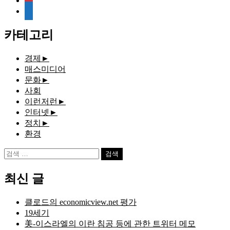
media-
document
카테고리
경제
►
매스미디어
문화
►
사회
이런저런
►
인터넷
►
정치
►
환경
검
색:
최신 글
클로드의 economicview.net 평가
19세기
美-이스라엘의 이란 침공 등에 관한 트위터 메모