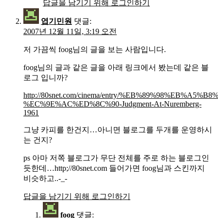
답글을 남기기 위해 로그인하기
엽기민원
댓글:
2007년 12월 11일, 3:19 오전
저 가끔씩 foog님의 글을 보는 사람입니다.
foog님의 글과 같은 글을 아래 링크에서 봤는데 같은 블
로그 입니까?
http://80snet.com/cinema/entry/%EB%89%98%EB
%EC%9E%AC%ED%8C%90-Judgment-At-Nuremberg-
1961
그냥 카피를 한건지…아니면 블로그를 두개를 운영하시
는 건지?
ps 아마 저쪽 블로그가 무단 전체를 주로 하는 블로그인
듯한데…http;//80snet.com 들어가면 foog님과 스킨까지
비슷하고..-_-
답글을 남기기 위해 로그인하기
foog
댓글: