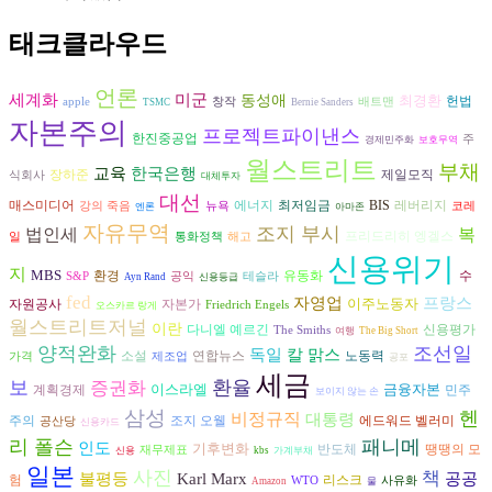
태크클라우드
언론
세계화
미군
동성애
최경환
헌법
apple
창작
배트맨
TSMC
Bernie Sanders
자본주의
프로젝트파이낸스
한진중공업
주
경제민주화
보호무역
월스트리트
부채
교육
한국은행
장하준
제일모직
식회사
대체투자
대선
에너지
매스미디어
최저임금
BIS
레버리지
강의 죽음
뉴욕
코레
엔론
아마존
자유무역
조지 부시
복
법인세
프리드리히 엥겔스
일
통화정책
해고
신용위기
지
MBS
환경
수
유동화
S&P
공익
테슬라
Ayn Rand
신용등급
fed
자영업
프랑스
이주노동자
자원공사
자본가
Friedrich Engels
오스카르 랑게
월스트리트저널
이란
다니엘 예르긴
신용평가
The Smiths
여행
The Big Short
양적완화
조선일
독일
칼 맑스
연합뉴스
노동력
소설
가격
제조업
공포
세금
보
환율
증권화
이스라엘
금융자본
계획경제
민주
보이지 않는 손
삼성
헨
비정규직
대통령
조지 오웰
주의
에드워드 벨러미
공산당
신용카드
리 폴슨
패니메
인도
기후변화
반도체
땡땡의 모
재무제표
신용
kbs
가계부채
일본
사진
책
불평등
공공
Karl Marx
리스크
험
WTO
사유화
Amazon
물