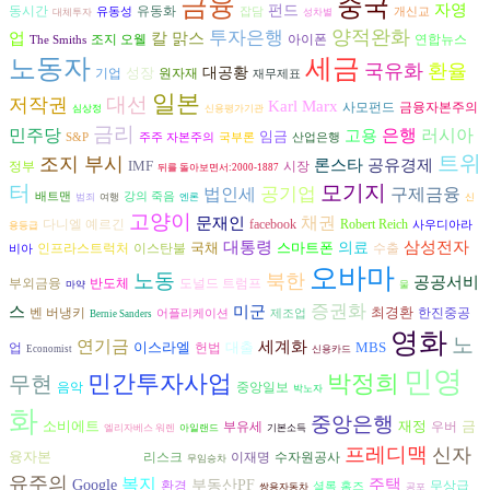
금융
중국
자영
펀드
동시간
유동화
유동성
잡담
개신교
대체투자
성차별
양적완화
투자은행
업
칼 맑스
조지 오웰
아이폰
연합뉴스
The Smiths
세금
노동자
국유화
환율
성장
대공황
기업
원자재
재무제표
일본
대선
저작권
Karl Marx
금융자본주의
사모펀드
심상정
신용평가기관
금리
은행
러시아
민주당
고용
임금
S&P
주주 자본주의
국부론
산업은행
트위
조지 부시
론스타
공유경제
IMF
시장
정부
뒤를 돌아보면서:2000-1887
터
모기지
공기업
구제금융
법인세
배트맨
강의 죽음
범죄
여행
엔론
신
고양이
채권
문재인
다니엘 예르긴
facebook
Robert Reich
사우디아라
용등급
삼성전자
대통령
국채
스마트폰
의료
수출
인프라스트럭처
이스탄불
비아
오바마
노동
북한
공공서비
반도체
도널드 트럼프
부외금융
마약
물
증권화
스
미군
최경환
벤 버냉키
한진중공
어플리케이션
제조업
Bernie Sanders
영화
노
연기금
세계화
이스라엘
대출
MBS
헌법
업
Economist
신용카드
민영
민간투자사업
박정희
무현
음악
중앙일보
박노자
화
중앙은행
소비에트
재정
금
부유세
우버
엘리자베스 워렌
아일랜드
기본소득
프레디맥
신자
융자본
리스크
수자원공사
이재명
Friedrich Engels
무임승차
유주의
복지
주택
Google
부동산PF
환경
무상급
셜록 홈즈
쌍용자동차
공포