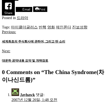
Email
Print
Share
Posted in
드라마
Tags:
마이클더글러스
반핵
영화
제인폰다
진보성향
Previous:
글
탐
세계최초의 주식회사에 관하여, 그리고 딴 소리
색
Next:
대운하 공약내용 요약 및 개략검토
0 Comments on “
The China Syndrome(차
이나신드롬)
”
Jayhawk
댓글:
2007년 12월 26일, 1:48 오전