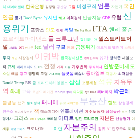
언론
국민
비정규직
한국은행
그림
자본가
식
데이터센터
김정렴
공산당
신
연금
유럽
유시민
인공지능
David Byrne
물가
계획경제
GDP
해고
용위기
FTA
헨리 폴슨
인도
독일
프랑스
전세
The Big Short
폴 크루그먼
프로젝트파이낸스
월스트리트저
캘리포니아
달러
널
fed
구글
금융위기
통화
에드워드 벨러미
소득세
사회화
DTI
아마존
이명박
유가
투자
시장경제
장하준
한국경제신문
제일모
레닌
경제민주화
전쟁
연방준비제도
규제
기후변화
직
캐리트레이드
가격
주식회사
kbs
미술
동아일보
플랫폼
광고
자동차
소설
애플
땡땡의 모험
최저임금
테슬라
가계부채
석유
자유무
삼성
프리드리히 엥겔스
Donald Trump
BIS
금
포항제철
역
박근혜
화폐
교육
레버리지
로널드 레이건
의약품
오스카르 랑게
Ayn Rand
부동산
패니메
불평등
철도
선거
삼성경제
통화정책
유로
씨티그룹
책
인플레이션
이주노동자
삼성물산
연구소
매스미디어
신용
보이지 않는 손
보수
그리스
아파트
자본론
밀턴 프리드먼
신용평가
평가사
코레일
이
1984
무디스
자본주의
코로나19
이란
원유
AI
민주주의
제국
재용
아담 스미스
TSMC