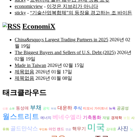
economicview
-
이것은 지브리가 아니다
sticky
-
“기술산업복합체”의 등장을 경고하는 조 바이든
EconomiX
China&rsquo;s Largest Trading Partners in 2025
2026년 02
월 19일
The Biggest Buyers and Sellers of U.S. Debt (2025)
2026년
02월 19일
Made in Taiwan
2026년 02월 15일
제목없음
2026년 01월 17일
제목없음
2026년 01월 08일
태크클라우드
부채
대운하
동성애
주식
공공성
공익
티모시 가이트너
뉴욕
신용
소유
부패
월스트리트
베네수엘라
기축통화
에너지
재벌
경제학
보험
사
미국
골드만삭스
사진
핵무기
아인 랜드
노
유화
김대중
무인화
연금