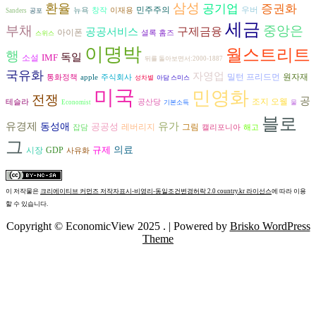
삼성
환율
공기업
증권화
민주주의
우버
뉴욕
창작
이재용
Sanders
공포
세금
부채
중앙은
구제금융
공공서비스
아이폰
셜록 홈즈
스위스
이명박
월스트리트
행
독일
IMF
소설
뒤를 돌아보면서:2000-1887
국유화
자영업
밀턴 프리드먼
원자재
통화정책
apple
주식회사
성차별
아담 스미스
미국
민영화
전쟁
공
조지 오웰
테슬라
공산당
Economist
기본소득
물
블로
유가
유경제
동성애
공공성
그림
레버리지
잡담
캘리포니아
해고
그
규제
의료
시장
GDP
사유화
이 저작물은
크리에이티브 커먼즈 저작자표시-비영리-동일조건변경허락 2.0 country.kr 라이선스
에 따라 이용
할 수 있습니다.
Copyright © EconomicView 2025 .
| Powered by
Brisko WordPress
Theme