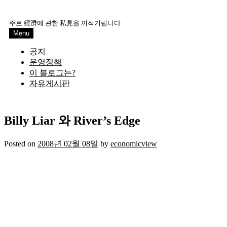
Skip
to
주로 經濟에 관한 私見을 끼적거립니다
content
Menu
공지
운영정책
이 블로그는?
자유게시판
Billy Liar 와 River’s Edge
Posted on
2008년 02월 08일
by
economicview