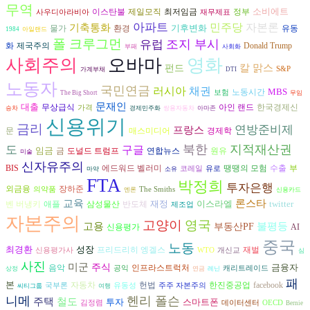
무역
소비에트
이스탄불
제일모직
최저임금
정부
사우디아라비아
재무제표
아파트
자본론
기축통화
민주당
기후변화
환경
물가
유동
1984
아일랜드
폴 크루그먼
조지 부시
유럽
화
제국주의
Donald Trump
부패
사회화
사회주의
오바마
영화
칼 맑스
펀드
S&P
가계부채
DTI
노동자
국민연금
러시아
채권
MBS
노동시간
보험
The Big Short
무임
문재인
대출
무상급식
아인 랜드
한국경제신
가격
승차
경제민주화
쌍용자동차
아마존
신용위기
금리
연방준비제
프랑스
경제학
문
매스미디어
북한
지적재산권
도
구글
임금
도널드 트럼프
연합뉴스
원유
금
미술
신자유주의
수출
BIS
에드워드 벨러미
땡땡의 모험
부
코레일
유로
마약
소유
FTA
박정희
투자은행
장하준
외금융
의약품
The Smiths
엔론
신용카드
교육
론스타
재정
이스라엘
twitter
벤 버냉키
삼성물산
반도체
애플
제조업
자본주의
고양이
영국
고용
불평등
부동산PF
AI
신용평가
중국
노동
최경환
성장
프리드리히 엥겔스
재벌
신용평가사
WTO
개신교
심
사진
미군
주식
금융자
음악
인프라스트럭처
공익
캐리트레이드
상정
연금
레닌
패
본
자동차
헌법
한진중공업
facebook
국부론
유동성
주주 자본주의
씨티그룹
여행
니메
헨리 폴슨
주택
철도
투자
스마트폰
김정렴
데이터센터
OECD
Bernie