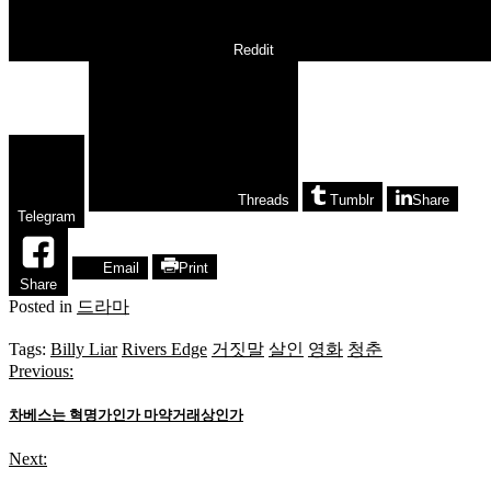
Reddit
Threads
Tumblr
Share
Telegram
Email
Print
Share
Posted in
드라마
Tags:
Billy Liar
Rivers Edge
거짓말
살인
영화
청춘
Previous:
글
탐
차베스는 혁명가인가 마약거래상인가
색
Next: