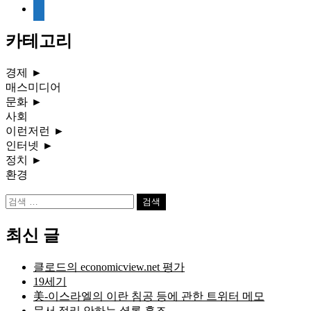
media-
document
카테고리
경제
►
매스미디어
문화
►
사회
이런저런
►
인터넷
►
정치
►
환경
검
색:
최신 글
클로드의 economicview.net 평가
19세기
美-이스라엘의 이란 침공 등에 관한 트위터 메모
문서 정리 안하는 셜록 홈즈