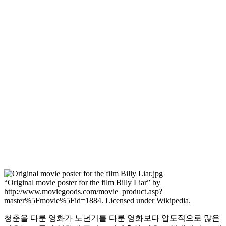
“
Original movie poster for the film Billy Liar
” by
http://www.moviegoods.com/movie_product.asp?
master%5Fmovie%5Fid=1884
. Licensed under
Wikipedia
.
청춘을 다룬 영화가 노년기를 다룬 영화보다 압도적으로 많은