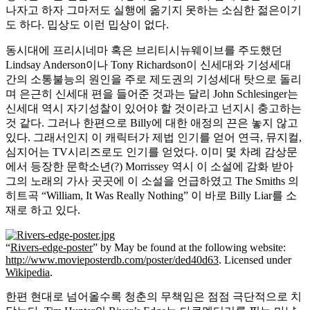
나자고 하자 그마저도 실행에 옮기지 못하는 소심한 젊은이기
도 하다. 밉상도 이런 밉상이 없다.
동시대에 프리시네마 혹은 브리티시뉴웨이브를 주도했던
Lindsay Anderson이나 Tony Richardson이 신세대와 기성세대
간의 소통불능의 원인을 주로 제도권의 기성세대 탓으로 돌리
며 은근히 신세대 편을 들어준 것과는 달리 John Schlesinger는
신세대 역시 자기성찰이 있어야 할 것이라고 넌지시 충고하는
것 같다. 그러나 한편으로 Billy에 대한 애정의 끈은 놓지 않고
있다. 그래서인지 이 캐릭터가 제법 인기를 얻어 연극, 뮤지컬,
심지어는 TV시리즈로도 인기를 얻었다. 이미 몇 차례 감상문
에서 등장한 문학소년(?) Morrissey 역시 이 소설에 감화 받아
그의 노래의 가사 곳곳에 이 소설을 언급하였고 The Smiths 의
히트곡 “William, It Was Really Nothing” 이 바로 Billy Liar를 소
재로 하고 있다.
“
Rivers-edge-poster
” by May be found at the following website:
http://www.movieposterdb.com/poster/ded40d63
. Licensed under
Wikipedia
.
한편 현대로 넘어올수록 청춘의 무책임은 점점 극단적으로 치