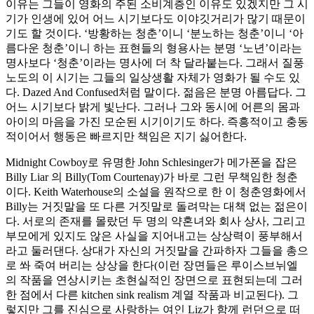
이유는 그들이 영화의 주된 소비계층인 이유도 있겠지만 그 시
기가 인생에 있어 어느 시기보다도 이야깃거리가 많기 때문이
기도 할 것이다. ‘방황하는 청춘’이니 ‘분노하는 청춘’이니 ‘아
름다운 청춘’이니 하는 표현들의 형용사는 분명 ‘노년’이라는
명사보다 ‘청춘’이라는 명사에 더 착 달라붙는다. 그래서 질풍
노도의 이 시기는 그들의 일상생활 자체가 영화가 될 수도 있
다. Dazed And Confused처럼 말이다. 젊음은 분명 아름답다. 그
어느 시기보다 밝게 빛난다. 그러나 그와 동시에 어른의 몸과
아이의 마음을 가진 모순된 시기이기도 하다. 즉흥적이고 충동
적이어서 행동은 빠르지만 책임은 지기 싫어한다.
Midnight Cowboy로 유명한 John Schlesinger가 메가폰을 잡은
Billy Liar 의 Billy(Tom Courtenay)가 바로 그런 무책임한 청춘
이다. Keith Waterhouse의 소설을 원작으로 한 이 청춘영화에서
Billy는 거짓말을 또 다른 거짓말로 돌려막는 대책 없는 젊은이
다. 서로의 존재를 몰랐던 두 명의 약혼녀와 회사 상사, 그리고
부모에게 있지도 않은 사실을 지어내고는 상상력이 풍부해서
라고 둘러댄다. 상대가 자신의 거짓말을 간파하자 그들을 총으
로 쏴 죽여 버리는 상상을 한다(이런 장면들은 루이스브뉘엘
의 작품을 연상시키는 초현실적인 장면으로 표현되는데 그러
한 점에서 다른 kitchen sink realism 계열 작품과 비교된다). 그
렇지만 그를 진심으로 사랑하는 여인 Liz가 함께 런던으로 떠