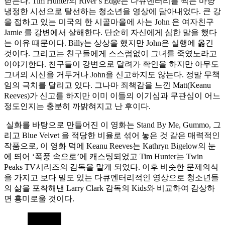
닫는다. Tim Hunter의 River’s Edge는 다큐멘터리를 찍는 마냥
냉정한 시선으로 탈선하는 청소년을 영상에 담아내었다. 큰 강
을 접하고 있는 미국의 한 시골마을에 사는 John 은 여자친구
Jamie 를 강변에서 살해한다. 단순히 자신에게 심한 말을 했다
는 이유 때문이다. Billy는 상상을 했지만 John은 실행에 옮긴
것이다. 그리고는 친구들에게 스스럼없이 그녀를 죽였노라고
이야기한다. 친구들이 강변으로 달려가 확인을 하지만 아무도
그녀의 시신을 거두거나 John을 신고하지도 않는다. 정말 무책
임의 극치를 달리고 있다. 그나마 죄책감을 느낀 Matt(Keanu
Reeves)가 신고를 하지만 이미 이들의 이기심과 무관심이 어느
정도인지는 충분히 까밝혀지고 난 후이다.
실화를 바탕으로 만들어진 이 영화는 Stand By Me, Gummo, 그
리고 Blue Velvet 을 적당한 비율로 섞어 놓은 것 같은 매력적인
작품으로, 이 영화 덕에 Keanu Reeves는 Kathryn Bigelow의 눈
에 띄어 ‘폭풍 속으로’에 캐스팅되었고 Tim Hunter는 Twin
Peaks TV시리즈의 감독을 맡게 되었다. 이후 비슷한 문제의식
을 가지고 보다 밀도 있는 다큐멘터리적인 영상으로 청소년들
의 삶을 포착해낸 Larry Clark 감독의 Kids와 비교하여 감상하
면 흥미로울 것이다.