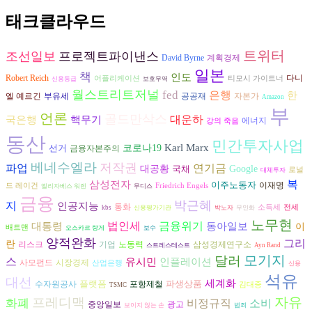
태크클라우드
트위터
조선일보
프로젝트파이낸스
David Byrne
계획경제
일본
책
인도
다니
Robert Reich
어플리케이션
티모시 가이트너
신용등급
보호무역
월스트리트저널
fed
은행
한
엘 예르긴
공공재
자본가
부유세
Amazon
부
언론
골드만삭스
대운하
국은행
핵무기
에너지
강의 죽음
동산
민간투자사업
Karl Marx
선거
코로나19
금융자본주의
베네수엘라
저작권
파업
연기금
대공황
국채
Google
로널
대체투자
복
삼성전자
이주노동자
이재명
드 레이건
Friedrich Engels
엘리자베스 워렌
무디스
금융
박근혜
지
인공지능
통화
소득세
전세
kbs
신용평가기관
박노자
무인화
노무현
금융위기
법인세
동아일보
대통령
이
배트맨
오스카르 랑게
보수
양적완화
그리
란
리스크
노동력
기업
삼성경제연구소
스트레스테스트
Ayn Rand
모기지
달러
스
유시민
인플레이션
시장경제
사모펀드
산업은행
신용
석유
대선
세계화
플랫폼
파생상품
수자원공사
포항제철
김대중
TSMC
자유
프레디맥
화폐
비정규직
소비
광고
중앙일보
보이지 않는 손
범죄