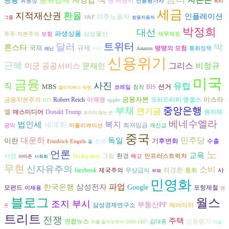
공유경제
자영업
공황
벤 버냉키
유동성
신용평가사
씨티
세금
지적재산권
환율
인플레이션
이주노동자
S&P
그룹
쌍용자동차
석유
박정희
대선
파생상품
삼성물산
주주 자본주의
보험
재무제표
트위터
달러
박
론스타
국채
규제
땡땡의 모험
통화정책
레닌
마약
Amazon
신용위기
근혜
그리스
비정규
공공서비스
미군
문재인
미국
금융
사진
직
유럽
MBS
선거
BIS
코레일
창작
엘리자베스 워렌
금융자본
이스라
금융자본주의
프리드리히 엥겔스
Robert Reich
이재명
apple
DTI
부채
중앙은행
연기금
엘
매스미디어
Donald Trump
원자재
보이지 않는 손
베네수엘라
복지
법인세
세계화
최저임금
공익
어플리케이션
개신교
중국
대운하
독일
민주당
이란
기후변화
수출
Friedrich Engels
전세
물
언론
노
교육
시장
그림
환경
인프라스트럭처
해고
아마존
사회화
The Big Short
무현
신자유주의
소비
최경환
facebook
제국주의
무상급식
통화
사
부패
민영화
파업
삼성전자
한국은행
Google
모펀드
포항제철
이재용
엔
블로그
월스
조지 부시
부동산PF
삼성경제연구소
레버리지
론
트리트
전쟁
주택
연합뉴스
신용평가
김대중
뒤를 돌아보면서:2000-1887
미술