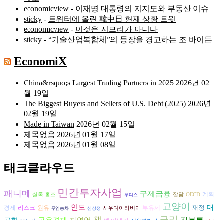
economicview
-
이재명 대통령의 지지도와 부동산 이슈
sticky
-
트위터에 올린 韓中日 현재 상황 트윗
economicview
-
이것은 지브리가 아니다
sticky
-
“기술산업복합체”의 등장을 경고하는 조 바이든
EconomiX
China&rsquo;s Largest Trading Partners in 2025
2026년 02
월 19일
The Biggest Buyers and Sellers of U.S. Debt (2025)
2026년
02월 19일
Made in Taiwan
2026년 02월 15일
제목없음
2026년 01월 17일
제목없음
2026년 01월 08일
태크클라우드
민간투자사업
패니메
구제금융
계획
셜록 홈즈
잡담
OECD
무디스
고양이
인도
재정
대
리스크
원유
경제
부유세
사우디아라비아
무임승차
심상정
금리
책
자본론