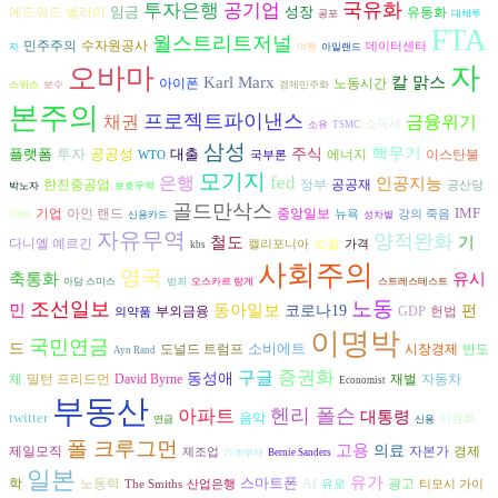
국유화
투자은행
공기업
임금
성장
에드워드 벨러미
유동화
공포
대체투
FTA
월스트리트저널
수자원공사
민주주의
데이터센터
자
여행
아일랜드
자
오바마
Karl Marx
칼 맑스
아이폰
노동시간
스위스
보수
경제민주화
본주의
프로젝트파이낸스
금융위기
채권
소득세
소유
TSMC
삼성
핵무기
플랫폼
투자
공공성
대출
주식
에너지
이스탄불
WTO
국부론
모기지
은행
fed
인공지능
공공재
한진중공업
정부
공산당
박노자
보호무역
골드만삭스
IMF
기업
아인 랜드
중앙일보
뉴욕
강의 죽음
1984
신용카드
성차별
자유무역
양적완화
기
철도
다니엘 예르긴
소설
캘리포니아
가격
kbs
사회주의
영국
축통화
유시
아담 스미스
범죄
오스카르 랑게
스트레스테스트
노동
조선일보
민
동아일보
코로나19
펀
헌법
부외금융
GDP
의약품
이명박
국민연금
드
소비에트
도널드 트럼프
시장경제
반도
Ayn Rand
구글
증권화
동성애
체
David Byrne
재벌
자동차
밀턴 프리드먼
Economist
부동산
헨리 폴슨
아파트
대통령
twitter
음악
사유화
연금
신용
폴 크루그먼
고용
의료
자본가
경제
제일모직
제조업
가계부채
Bernie Sanders
일본
유가
스마트폰
학
노동력
AI
광고
The Smiths
산업은행
유로
티모시 가이