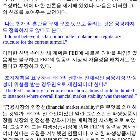
주장하는 이에 대한 반론을 제기해 왔었다. 다음은 이러한 그
의 신조를 보여주는 발언이다.
“나는 현재의 혼란을 규제 구조 탓으로 돌리는 것은 공평하지
도 정확하지도 않다고 본다.”
“I do not believe it is fair or accurate to blame our regulatory
structure for the current turmoil.”
이러한 신념 속에서 새 계획은 FED에 새로운 권한을 위임하였
음에도 불구하고 FED의 행동이 시장의 자율성을 해쳐서는 안
된다고 주장하고 있다.
“조치계획을 요구하는 FED의 권한은 전체적인 금융시장 안정
성이 위협을 받는 경우만으로 제한되어야 한다.”
“The Fed’s authority to require correction actions should be limited
to instances where overall financial market stability was threatened,”
“금융시장의 안정성(financial market stability)”은 무엇을 의미하
는 것일까. FED의 전 주인이었던 알란 그린스펀은 파생상품시
장을 시장의 안정성을 강화시키는 매력적인 시스템으로 보았
다. 그렇기에 그는 파생상품시장에 좀더 FED의 실력을 행사하
여야 한다는 요청을 거부했던 인물이다. 이러한 파생상품시장
에 대한 믿음이 새 정부에도 고스란히 공유되고 있는 믿음이