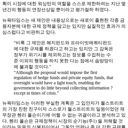
획이 시장에 대한 워싱턴의 역할을 스스로 제한하려는 지난 몇
년간의 행동의 연장선상일 뿐이라고 평가절하 하였다.
뉴욕타임스는 새 제안은 내용상으로는 새로이 출현한 각종 금
융자본에 대한 규제 정책을 담고는 있지만 실질적인 효과가 의
심스럽다고 비판하고 있다.
“비록 그 제안은 헤지펀드와 프라이빗에쿼티펀드
에 대한 규제를 하겠다고 하고는 있지만 그 감독은
정부가 위기시를 제외하고는 정보를 수집하는 수
준 이외의 행동을 하지 못한 다는 점에서 솜방망이
에 불과할 것이다.”
“Although the proposal would impose the first
regulation of hedge funds and private equity funds, that
oversight would have a light touch, enabling the
government to do little beyond collecting information ?
except in times of crisis.”
뉴욕타임스는 이러한 부실한 계획은 그 입안자가 월스트리트
의 가장 친한 친구이자 스스로가 월스트리트의 일원이었던 재
무장관 헨리 폴슨이기에 어쩔 수 없는 귀결이라고 분석하고 있
다. 헨리 폴슨은 규제정책이 시장의 순기능(주1) 을 저해할 것
이라는 믿음의 신봉자이어서 그동안 언제나 좀 더 강한 규제를