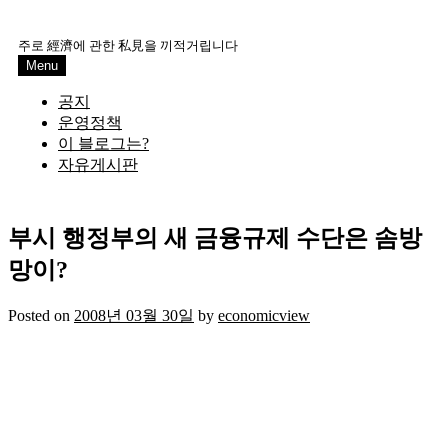
Skip
to
주로 經濟에 관한 私見을 끼적거립니다
content
Menu
공지
운영정책
이 블로그는?
자유게시판
부시 행정부의 새 금융규제 수단은 솜방
망이?
Posted on
2008년 03월 30일
by
economicview