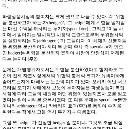
다.
파생상품시장의 참여자는 크게 셋으로 나눌 수 있다. 즉 ‘위험
을 분산하고자 하는 자(hedger)’, ‘그 hedger에게 위험을 넘겨받
는 대신 수익을 취하려는 투기자(speculator)’, 그리고 ‘이들 사
이에서 벌어지는 일시적인 시장의 교란으로부터 무위험차익
을 실현하려는 자(arbitrageur)’가 그들이다. 이 체제의 신봉자들
은 위험은 분산되어야 하며 두 번째 주체 즉 speculator가 없으
면 hedger는 위험을 분산하지 못하여 시장의 안정성이 저해된
다는 논지다.(주2)
문제는 개별행위자로서는 위험을 분산하였다고 할지라도 그
것이 전체 자본시장에서의 위험의 총체적 크기가 유의미하게
줄어드는지에 대해서는 논란의 여지가 있다. 오히려 이번 서브
프라임 모기지 사태에서 보듯이 투자자들은 파생상품이 복잡
해짐에 따라 그들의 채권에 어떤 위험이 있는지조차 모를 정도
였다는 점이 사태를 증폭시켰다. 또 다른 문제는 speculator뿐만
아니라 arbitrageur 역시 리버리지 효과(주3)를 통하여 수익을
취한다는 점에서 그들 역시 투기자나 다름없다.
그럼 또 hedger 가 진정한 hedger 일 뿐이냐. 그것도 조금 의심
스러운 측면이 있다. 미국의 마르크스주의자 경제학자 Doug