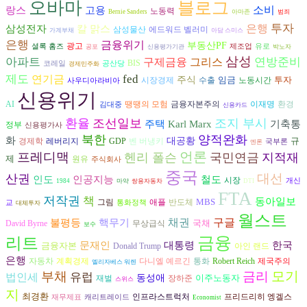
오바마
블로그
고용
소비
랑스
노동력
Bernie Sanders
아마존
범죄
은행
투자
삼성전자
칼 맑스
삼성물산
에드워드 벨러미
가계부채
아담 스미스
은행
금융위기
부동산PF
광고
셜록 홈즈
제조업
유로
공포
신용평가기관
박노자
삼성
아파트
구제금융
그리스
연방준비
BIS
코레일
공산당
경제민주화
제도
fed
연기금
주식
임금
투자
시장경제
수출
노동시간
사우디아라비아
신용위기
AI
금융자본주의
환경
땡땡의 모험
이재명
김대중
신용카드
환율
조선일보
조지 부시
기축통
주택
Karl Marx
정부
신용평가사
북한
양적완화
화
대공황
규
경제학
벤 버냉키
레버리지
GDP
국부론
엔론
언론
프레디맥
헨리 폴슨
국민연금
지적재
제
원유
주식회사
중국
대선
산권
인도
인공지능
철도
시장
개신
1984
마약
쌍용자동차
DTI
FTA
저작권
책
동아일보
MBS
그림
반도체
애플
교
통화정책
대체투자
월스트
구글
불평등
채권
핵무기
국채
David Byrne
무상급식
보수
금융
리트
문재인
대통령
한국
금융자본
Donald Trump
아인 랜드
은행
자동차
다니엘 예르긴
계획경제
통화
Robert Reich
제국주의
엘리자베스 워렌
모기
부채
금리
유럽
법인세
동성애
이주노동자
재벌
장하준
스위스
지
최경환
프리드리히 엥겔스
인프라스트럭처
재무제표
캐리트레이드
Economist