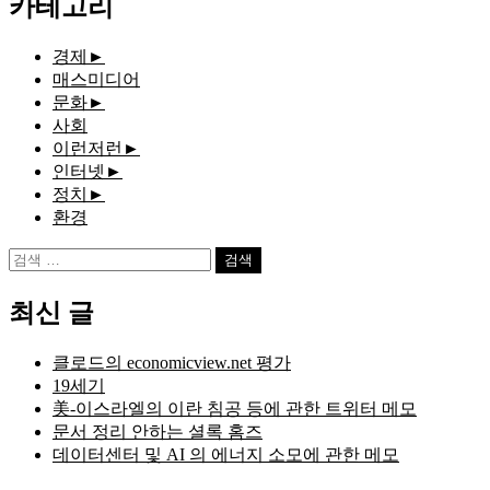
카테고리
경제
►
매스미디어
문화
►
사회
이런저런
►
인터넷
►
정치
►
환경
검
색:
최신 글
클로드의 economicview.net 평가
19세기
美-이스라엘의 이란 침공 등에 관한 트위터 메모
문서 정리 안하는 셜록 홈즈
데이터센터 및 AI 의 에너지 소모에 관한 메모