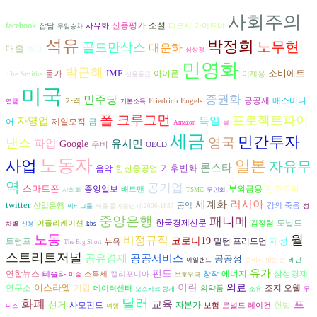
사회주의
facebook
신용평가
소설
잡담
사유화
티모시 가이트너
무임승차
석유
박정희
노무현
골드만삭스
대운하
대출
해고
심상정
민영화
박근혜
IMF
소비에트
아이폰
물가
The Smiths
이재용
신용등급
미국
증권화
민주당
공공재
매스미디
가격
Friedrich Engels
연금
기본소득
폴 크루그먼
프로젝트파이
독일
자영업
어
제일모직
금
Amazon
물
세금
민간투자
영국
낸스
파업
유시민
Google
우버
OECD
노동자
사업
일본
자유무
론스타
기후변화
음악
한진중공업
역
공기업
스마트폰
중앙일보
부외금융
민주주의
배트맨
사회화
TSMC
무인화
러시아
세계화
twitter
산업은행
공익
강의 죽음
씨티그룹
뒤를 돌아보면서:2000-1887
성
중앙은행
패니메
도널드
한국경제신문
어플리케이션
김정렴
차별
신용
kbs
노동
월
비정규직
코로나19
재정
트럼프
밀턴 프리드먼
뉴욕
The Big Short
스트리트저널
공공서비스
공유경제
공공성
아일랜드
보이지 않는 손
레닌
유가
펀드
연합뉴스
에너지
삼성경제
테슬라
소득세
캘리포니아
창작
미술
보호무역
이스라엘
이란
의료
조지 오웰
연구소
기업
데이터센터
의약품
오스카르 랑게
소유
무
달러
화폐
교육
프
선거
자본가
헌법
사모펀드
보험
로널드 레이건
디스
여행